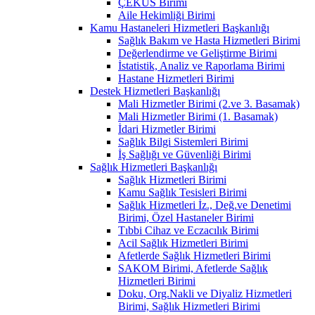
ÇEKÜS Birimi
Aile Hekimliği Birimi
Kamu Hastaneleri Hizmetleri Başkanlığı
Sağlık Bakım ve Hasta Hizmetleri Birimi
Değerlendirme ve Geliştirme Birimi
İstatistik, Analiz ve Raporlama Birimi
Hastane Hizmetleri Birimi
Destek Hizmetleri Başkanlığı
Mali Hizmetler Birimi (2.ve 3. Basamak)
Mali Hizmetler Birimi (1. Basamak)
İdari Hizmetler Birimi
Sağlık Bilgi Sistemleri Birimi
İş Sağlığı ve Güvenliği Birimi
Sağlık Hizmetleri Başkanlığı
Sağlık Hizmetleri Birimi
Kamu Sağlık Tesisleri Birimi
Sağlık Hizmetleri İz., Değ.ve Denetimi
Birimi, Özel Hastaneler Birimi
Tıbbi Cihaz ve Eczacılık Birimi
Acil Sağlık Hizmetleri Birimi
Afetlerde Sağlık Hizmetleri Birimi
SAKOM Birimi, Afetlerde Sağlık
Hizmetleri Birimi
Doku, Org.Nakli ve Diyaliz Hizmetleri
Birimi, Sağlık Hizmetleri Birimi