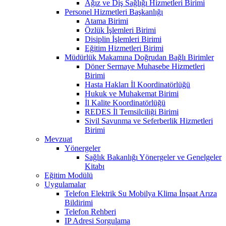
Ağız ve Diş Sağlığı Hizmetleri Birimi
Personel Hizmetleri Başkanlığı
Atama Birimi
Özlük İşlemleri Birimi
Disiplin İşlemleri Birimi
Eğitim Hizmetleri Birimi
Müdürlük Makamına Doğrudan Bağlı Birimler
Döner Sermaye Muhasebe Hizmetleri
Birimi
Hasta Hakları İl Koordinatörlüğü
Hukuk ve Muhakemat Birimi
İl Kalite Koordinatörlüğü
REDES İl Temsilciliği Birimi
Sivil Savunma ve Seferberlik Hizmetleri
Birimi
Mevzuat
Yönergeler
Sağlık Bakanlığı Yönergeler ve Genelgeler
Kitabı
Eğitim Modülü
Uygulamalar
Telefon Elektrik Su Mobilya Klima İnşaat Arıza
Bildirimi
Telefon Rehberi
IP Adresi Sorgulama