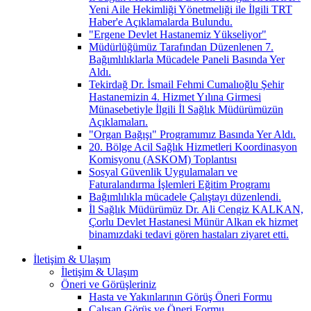
Yeni Aile Hekimliği Yönetmeliği ile İlgili TRT
Haber'e Açıklamalarda Bulundu.
"Ergene Devlet Hastanemiz Yükseliyor"
Müdürlüğümüz Tarafından Düzenlenen 7.
Bağımlılıklarla Mücadele Paneli Basında Yer
Aldı.
Tekirdağ Dr. İsmail Fehmi Cumalıoğlu Şehir
Hastanemizin 4. Hizmet Yılına Girmesi
Münasebetiyle İlgili İl Sağlık Müdürümüzün
Açıklamaları.
"Organ Bağışı" Programımız Basında Yer Aldı.
20. Bölge Acil Sağlık Hizmetleri Koordinasyon
Komisyonu (ASKOM) Toplantısı
Sosyal Güvenlik Uygulamaları ve
Faturalandırma İşlemleri Eğitim Programı
Bağımlılıkla mücadele Çalıştayı düzenlendi.
İl Sağlık Müdürümüz Dr. Ali Cengiz KALKAN,
Çorlu Devlet Hastanesi Münür Alkan ek hizmet
binamızdaki tedavi gören hastaları ziyaret etti.
İletişim & Ulaşım
İletişim & Ulaşım
Öneri ve Görüşleriniz
Hasta ve Yakınlarının Görüş Öneri Formu
Çalışan Görüş ve Öneri Formu