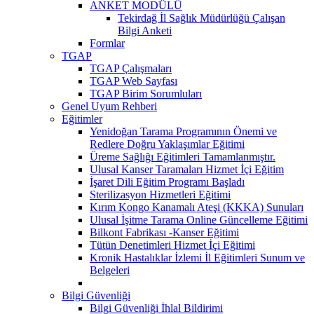
ANKET MODÜLÜ
Tekirdağ İl Sağlık Müdürlüğü Çalışan
Bilgi Anketi
Formlar
TGAP
TGAP Çalışmaları
TGAP Web Sayfası
TGAP Birim Sorumluları
Genel Uyum Rehberi
Eğitimler
Yenidoğan Tarama Programının Önemi ve
Redlere Doğru Yaklaşımlar Eğitimi
Üreme Sağlığı Eğitimleri Tamamlanmıştır.
Ulusal Kanser Taramaları Hizmet İçi Eğitim
İşaret Dili Eğitim Programı Başladı
Sterilizasyon Hizmetleri Eğitimi
Kırım Kongo Kanamalı Ateşi (KKKA) Sunuları
Ulusal İşitme Tarama Online Güncelleme Eğitimi
Bilkont Fabrikası -Kanser Eğitimi
Tütün Denetimleri Hizmet İçi Eğitimi
Kronik Hastalıklar İzlemi İl Eğitimleri Sunum ve
Belgeleri
Bilgi Güvenliği
Bilgi Güvenliği İhlal Bildirimi