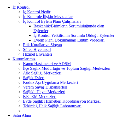
İç Kontrol
İç Kontrol Nedir
İç Kontrole İlişkin Mevzuatlar
İç Kontrol Eylem Planı Çalışmaları
Başkanlık/Birimlerin Sorumluluğunda olan
Eylemler
İç Kontrol Yetkilisinin Sorumlu Olduğu Eylemler
Eylem Planı Dokümanları Eğitim Videoları
Etik Kurallar ve Slogan
Süreç Hiyerarşisi
Hizmet Envanteri
Kurumlarımız
Kamu Hastaneleri ve ADSM
İlçe Sağlık Müdürlüğü ve Toplum Sağlığı Merkezleri
Aile Sağlığı Merkezleri
Sağlık Evleri
Kuduz Aşı Uygulama Merkezleri
Verem Savaş Dispanserleri
Sağlıklı Hayat Merkezleri
KETEM Merkezleri
Evde Sağlık Hizmetleri Koordinasyon Merkezi
Tekirdağ Halk Sağlığı Laboratuvarı
Satın Alma