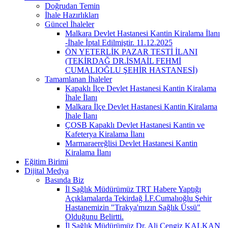
Doğrudan Temin
İhale Hazırlıkları
Güncel İhaleler
Malkara Devlet Hastanesi Kantin Kiralama İlanı
-İhale İptal Edilmiştir. 11.12.2025
ÖN YETERLİK PAZAR TESTİ İLANI
(TEKİRDAĞ DR.İSMAİL FEHMİ
CUMALIOĞLU ŞEHİR HASTANESİ)
Tamamlanan İhaleler
Kapaklı İlçe Devlet Hastanesi Kantin Kiralama
İhale İlanı
Malkara İlçe Devlet Hastanesi Kantin Kiralama
İhale İlanı
ÇOSB Kapaklı Devlet Hastanesi Kantin ve
Kafeterya Kiralama İlanı
Marmaraereğlisi Devlet Hastanesi Kantin
Kiralama İlanı
Eğitim Birimi
Dijital Medya
Basında Biz
İl Sağlık Müdürümüz TRT Habere Yaptığı
Açıklamalarda Tekirdağ İ.F.Cumalıoğlu Şehir
Hastanemizin "Trakya'mızın Sağlık Üssü"
Olduğunu Belirtti.
İl Sağlık Müdürümüz Dr. Ali Cengiz KALKAN