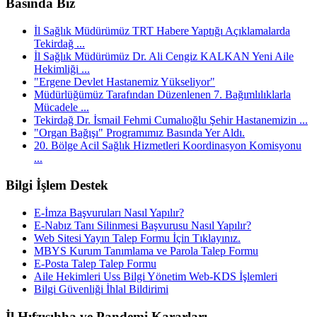
Basında Biz
İl Sağlık Müdürümüz TRT Habere Yaptığı Açıklamalarda
Tekirdağ ...
İl Sağlık Müdürümüz Dr. Ali Cengiz KALKAN Yeni Aile
Hekimliği ...
"Ergene Devlet Hastanemiz Yükseliyor"
Müdürlüğümüz Tarafından Düzenlenen 7. Bağımlılıklarla
Mücadele ...
Tekirdağ Dr. İsmail Fehmi Cumalıoğlu Şehir Hastanemizin ...
"Organ Bağışı" Programımız Basında Yer Aldı.
20. Bölge Acil Sağlık Hizmetleri Koordinasyon Komisyonu
...
Bilgi İşlem Destek
E-İmza Başvuruları Nasıl Yapılır?
E-Nabız Tanı Silinmesi Başvurusu Nasıl Yapılır?
Web Sitesi Yayın Talep Formu İçin Tıklayınız.
MBYS Kurum Tanımlama ve Parola Talep Formu
E-Posta Talep Talep Formu
Aile Hekimleri Uss Bilgi Yönetim Web-KDS İşlemleri
Bilgi Güvenliği İhlal Bildirimi
İl Hıfzısıhha ve Pandemi Kararları