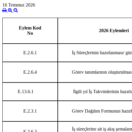
16 Temmuz 2026
E
ylem Kod
2026 Eylemleri
No
E.2.6.1
İş Süreçlerinin hazırlanması/ gü
E.2.6.4
Görev tanımlarının oluşturulmas
E.13.6.1
İlgili yıl İş Takvimlerinin hazır
E.2.3.1
Görev Dağılım Formunun hazır
İş süreçlerine ait iş akış şemaları
E.2.6.3