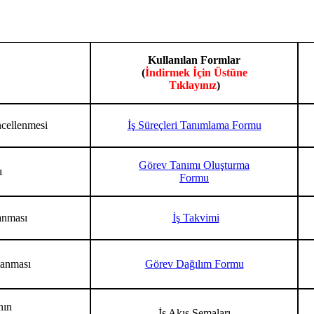
Kullanılan Formlar
(
İndirmek İçin Üstüne
Tıklayınız
)
ncellenmesi
İş Süreçleri Tanımlama Formu
Görev Tanımı Oluşturma
ı
Formu
lanması
İş Takvimi
lanması
Görev Dağılım Formu
nın
İş Akış Şemaları