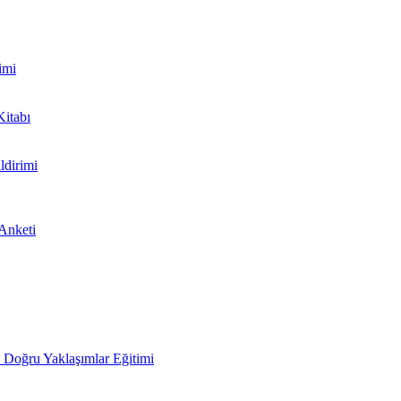
imi
Kitabı
ldirimi
 Anketi
Doğru Yaklaşımlar Eğitimi