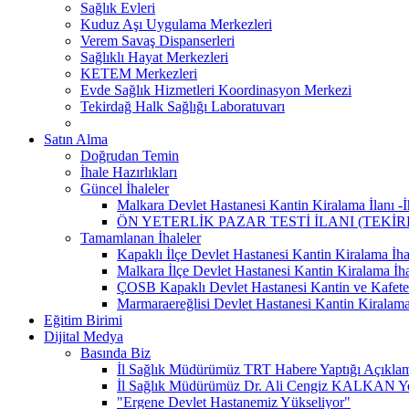
Sağlık Evleri
Kuduz Aşı Uygulama Merkezleri
Verem Savaş Dispanserleri
Sağlıklı Hayat Merkezleri
KETEM Merkezleri
Evde Sağlık Hizmetleri Koordinasyon Merkezi
Tekirdağ Halk Sağlığı Laboratuvarı
Satın Alma
Doğrudan Temin
İhale Hazırlıkları
Güncel İhaleler
Malkara Devlet Hastanesi Kantin Kiralama İlanı -İh
ÖN YETERLİK PAZAR TESTİ İLANI (TEKİ
Tamamlanan İhaleler
Kapaklı İlçe Devlet Hastanesi Kantin Kiralama İhal
Malkara İlçe Devlet Hastanesi Kantin Kiralama İha
ÇOSB Kapaklı Devlet Hastanesi Kantin ve Kafeter
Marmaraereğlisi Devlet Hastanesi Kantin Kiralama
Eğitim Birimi
Dijital Medya
Basında Biz
İl Sağlık Müdürümüz TRT Habere Yaptığı Açıklama
İl Sağlık Müdürümüz Dr. Ali Cengiz KALKAN Yeni
"Ergene Devlet Hastanemiz Yükseliyor"