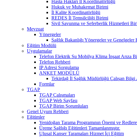
Hasta Hakları İl Koordinatörlüğü
Hukuk ve Muhakemat Birimi
İl Kalite Koordinatörlüğü
REDES İl Temsilciliği Birimi
Sivil Savunma ve Seferberlik Hizmetleri Bir
Mevzuat
Yönergeler
Sağlık Bakanlığı Yönergeler ve Genelgeler 
Eğitim Modülü
Uygulamalar
Telefon Elektrik Su Mobilya Klima İnşaat Arıza Bi
Telefon Rehberi
IP Adresi Sorgulama
ANKET MODÜLÜ
Tekirdağ İl Sağlık Müdürlüğü Çalışan Bilgi
Formlar
TGAP
TGAP Çalışmaları
TGAP Web Sayfası
TGAP Birim Sorumluları
Genel Uyum Rehberi
Eğitimler
Yenidoğan Tarama Programının Önemi ve Redlere 
Üreme Sağlığı Eğitimleri Tamamlanmıştır.
Ulusal Kanser Taramaları Hizmet İçi Eğitim