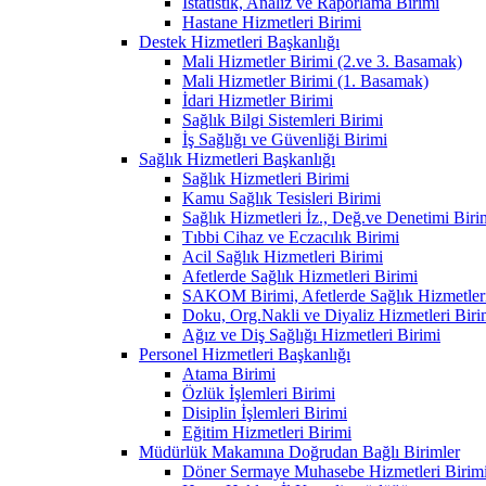
İstatistik, Analiz ve Raporlama Birimi
Hastane Hizmetleri Birimi
Destek Hizmetleri Başkanlığı
Mali Hizmetler Birimi (2.ve 3. Basamak)
Mali Hizmetler Birimi (1. Basamak)
İdari Hizmetler Birimi
Sağlık Bilgi Sistemleri Birimi
İş Sağlığı ve Güvenliği Birimi
Sağlık Hizmetleri Başkanlığı
Sağlık Hizmetleri Birimi
Kamu Sağlık Tesisleri Birimi
Sağlık Hizmetleri İz., Değ.ve Denetimi Biri
Tıbbi Cihaz ve Eczacılık Birimi
Acil Sağlık Hizmetleri Birimi
Afetlerde Sağlık Hizmetleri Birimi
SAKOM Birimi, Afetlerde Sağlık Hizmetleri
Doku, Org.Nakli ve Diyaliz Hizmetleri Birim
Ağız ve Diş Sağlığı Hizmetleri Birimi
Personel Hizmetleri Başkanlığı
Atama Birimi
Özlük İşlemleri Birimi
Disiplin İşlemleri Birimi
Eğitim Hizmetleri Birimi
Müdürlük Makamına Doğrudan Bağlı Birimler
Döner Sermaye Muhasebe Hizmetleri Birim