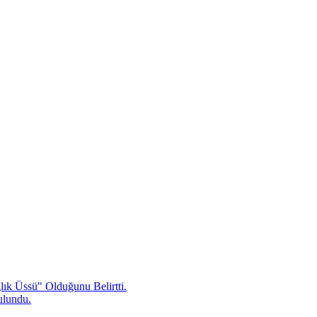
ık Üssü" Olduğunu Belirtti.
ulundu.