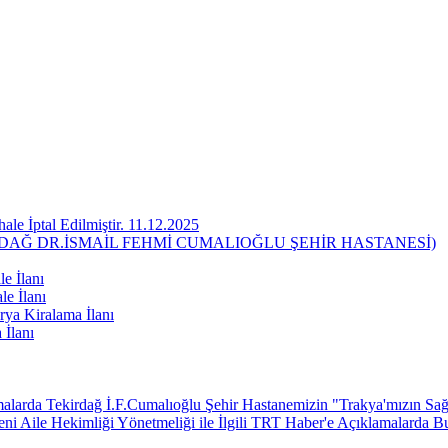
ale İptal Edilmiştir. 11.12.2025
RDAĞ DR.İSMAİL FEHMİ CUMALIOĞLU ŞEHİR HASTANESİ)
e İlanı
le İlanı
ya Kiralama İlanı
 İlanı
larda Tekirdağ İ.F.Cumalıoğlu Şehir Hastanemizin "Trakya'mızın Sağl
 Aile Hekimliği Yönetmeliği ile İlgili TRT Haber'e Açıklamalarda B