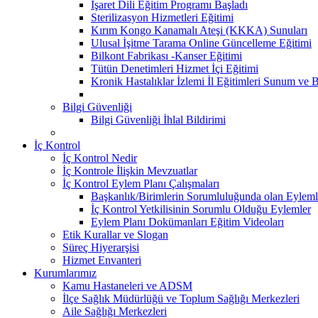
İşaret Dili Eğitim Programı Başladı
Sterilizasyon Hizmetleri Eğitimi
Kırım Kongo Kanamalı Ateşi (KKKA) Sunuları
Ulusal İşitme Tarama Online Güncelleme Eğitimi
Bilkont Fabrikası -Kanser Eğitimi
Tütün Denetimleri Hizmet İçi Eğitimi
Kronik Hastalıklar İzlemi İl Eğitimleri Sunum ve B
Bilgi Güvenliği
Bilgi Güvenliği İhlal Bildirimi
İç Kontrol
İç Kontrol Nedir
İç Kontrole İlişkin Mevzuatlar
İç Kontrol Eylem Planı Çalışmaları
Başkanlık/Birimlerin Sorumluluğunda olan Eyleml
İç Kontrol Yetkilisinin Sorumlu Olduğu Eylemler
Eylem Planı Dokümanları Eğitim Videoları
Etik Kurallar ve Slogan
Süreç Hiyerarşisi
Hizmet Envanteri
Kurumlarımız
Kamu Hastaneleri ve ADSM
İlçe Sağlık Müdürlüğü ve Toplum Sağlığı Merkezleri
Aile Sağlığı Merkezleri