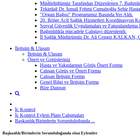
Müdürlüğümüz Tarafından Düzenlenen 7. Bağımlılı
Tekirdağ Dr. İsmail Fehmi Cumalıoğlu Şehir Hasta
"Organ Bağışı" Programımız Basında Yer Aldı.
20. Bölge Acil Sağlık Hizmetleri Koordinasyon
Sosyal Güvenlik Uygulamaları ve Faturalandırma İ
Bağımlılıkla mücadele Çalıştayı düzenlendi.
İl Sağlık Müdürümüz Dr. Ali Cengiz KALKAN, Çorlu
İletişim & Ulaşım
İletişim & Ulaşım
Öneri ve Görüşleriniz
Hasta ve Yakınlarının Görüş Öneri Formu
Çalışan Görüş ve Öneri Formu
Çalışan İletişim Formu
Genel Bilgi ve İletişim Formu
Bize Danışın
İç Kontrol
İç Kontrol Eylem Planı Çalışmaları
Başkanlık/Birimlerin Sorumluluğunda ...
Başkanlık/Birimlerin Sorumluluğunda olan Eylemler