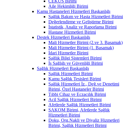
ÇEKÜS Birimi
Aile Hekimliği Birimi
Kamu Hastaneleri Hizmetleri Başkanlığı
Sağlık Bakım ve Hasta Hizmetleri Birimi
Değerlendirme ve Geliştirme Birimi
İstatistik, Analiz ve Raporlama Birimi
Hastane Hizmetleri Birimi
Destek Hizmetleri Başkanlığı
Mali Hizmetler Birimi (2.ve 3. Basamak)
Mali Hizmetler Birimi (1. Basamak)
İdari Hizmetler Birimi
Sağlık Bilgi Sistemleri Birimi
İş Sağlığı ve Güvenliği Birimi
Sağlık Hizmetleri Başkanlığı
Sağlık Hizmetleri Birimi
Kamu Sağlık Tesisleri Birimi
Sağlık Hizmetleri İz., Değ.ve Denetimi
Birimi, Özel Hastaneler Birimi
Tıbbi Cihaz ve Eczacılık Birimi
Acil Sağlık Hizmetleri Birimi
Afetlerde Sağlık Hizmetleri Birimi
SAKOM Birimi, Afetlerde Sağlık
Hizmetleri Birimi
Doku, Org.Nakli ve Diyaliz Hizmetleri
Birimi, Sağlık Hizmetleri Birimi