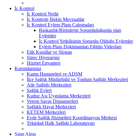
İç Kontrol
İç Kontrol Nedir
İç Kontrole İlişkin Mevzuatlar
İç Kontrol Eylem Planı Çalışmaları
Başkanlık/Birimlerin Sorumluluğunda olan
Eylemler
İç Kontrol Yetkilisinin Sorumlu Olduğu Eylemler
Eylem Planı Dokümanları Eğitim Videoları
Etik Kurallar ve Slogan
Süreç Hiyerarşisi
Hizmet Envanteri
Kurumlarımız
Kamu Hastaneleri ve ADSM
İlçe Sağlık Müdürlüğü ve Toplum Sağlığı Merkezleri
Aile Sağlığı Merkezleri
Sağlık Evleri
Kuduz Aşı Uygulama Merkezleri
Verem Savaş Dispanserleri
Sağlıklı Hayat Merkezleri
KETEM Merkezleri
Evde Sağlık Hizmetleri Koordinasyon Merkezi
Tekirdağ Halk Sağlığı Laboratuvarı
Satın Alma