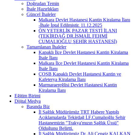
Doğrudan Temin
İhale Hazırlıkları
Güncel İhaleler
Malkara Devlet Hastanesi Kantin Kiralama İlanı
-İhale İptal Edilmiştir. 11.12.2025
ÖN YETERLİK PAZAR TESTİ İLANI
(TEKİRDAĞ DR.İSMAİL FEHMİ
CUMALIOĞLU ŞEHİR HASTANESİ)
Tamamlanan İhaleler
Kapaklı İlçe Devlet Hastanesi Kantin Kiralama
İhale İlanı
Malkara İlçe Devlet Hastanesi Kantin Kiralama
İhale İlanı
ÇOSB Kapaklı Devlet Hastanesi Kantin ve
Kafeterya Kiralama İlanı
Marmaraereğlisi Devlet Hastanesi Kantin
Kiralama İlanı
Eğitim Birimi
Dijital Medya
Basında Biz
İl Sağlık Müdürümüz TRT Habere Yaptığı
Açıklamalarda Tekirdağ İ.F.Cumalıoğlu Şehir
Hastanemizin "Trakya'mızın Sağlık Üssü"
Olduğunu Belirtti.
İl Sağlık Müdürümüz Dr. Ali Cengiz KALKAN