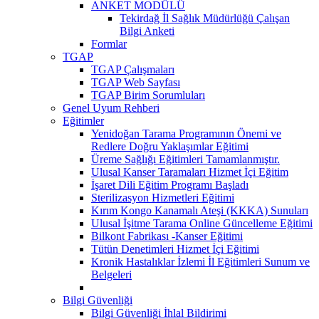
ANKET MODÜLÜ
Tekirdağ İl Sağlık Müdürlüğü Çalışan
Bilgi Anketi
Formlar
TGAP
TGAP Çalışmaları
TGAP Web Sayfası
TGAP Birim Sorumluları
Genel Uyum Rehberi
Eğitimler
Yenidoğan Tarama Programının Önemi ve
Redlere Doğru Yaklaşımlar Eğitimi
Üreme Sağlığı Eğitimleri Tamamlanmıştır.
Ulusal Kanser Taramaları Hizmet İçi Eğitim
İşaret Dili Eğitim Programı Başladı
Sterilizasyon Hizmetleri Eğitimi
Kırım Kongo Kanamalı Ateşi (KKKA) Sunuları
Ulusal İşitme Tarama Online Güncelleme Eğitimi
Bilkont Fabrikası -Kanser Eğitimi
Tütün Denetimleri Hizmet İçi Eğitimi
Kronik Hastalıklar İzlemi İl Eğitimleri Sunum ve
Belgeleri
Bilgi Güvenliği
Bilgi Güvenliği İhlal Bildirimi