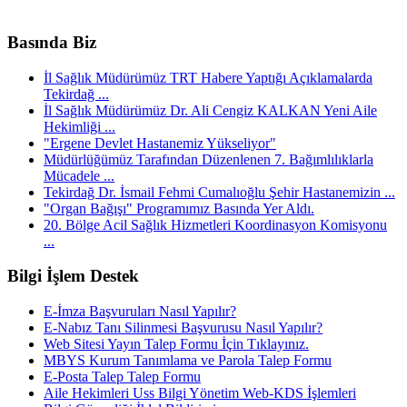
Basında Biz
İl Sağlık Müdürümüz TRT Habere Yaptığı Açıklamalarda
Tekirdağ ...
İl Sağlık Müdürümüz Dr. Ali Cengiz KALKAN Yeni Aile
Hekimliği ...
"Ergene Devlet Hastanemiz Yükseliyor"
Müdürlüğümüz Tarafından Düzenlenen 7. Bağımlılıklarla
Mücadele ...
Tekirdağ Dr. İsmail Fehmi Cumalıoğlu Şehir Hastanemizin ...
"Organ Bağışı" Programımız Basında Yer Aldı.
20. Bölge Acil Sağlık Hizmetleri Koordinasyon Komisyonu
...
Bilgi İşlem Destek
E-İmza Başvuruları Nasıl Yapılır?
E-Nabız Tanı Silinmesi Başvurusu Nasıl Yapılır?
Web Sitesi Yayın Talep Formu İçin Tıklayınız.
MBYS Kurum Tanımlama ve Parola Talep Formu
E-Posta Talep Talep Formu
Aile Hekimleri Uss Bilgi Yönetim Web-KDS İşlemleri