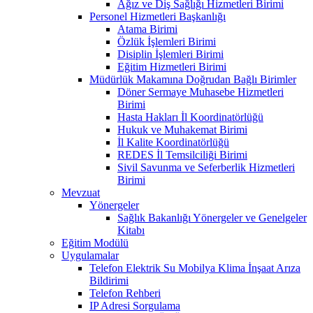
Ağız ve Diş Sağlığı Hizmetleri Birimi
Personel Hizmetleri Başkanlığı
Atama Birimi
Özlük İşlemleri Birimi
Disiplin İşlemleri Birimi
Eğitim Hizmetleri Birimi
Müdürlük Makamına Doğrudan Bağlı Birimler
Döner Sermaye Muhasebe Hizmetleri
Birimi
Hasta Hakları İl Koordinatörlüğü
Hukuk ve Muhakemat Birimi
İl Kalite Koordinatörlüğü
REDES İl Temsilciliği Birimi
Sivil Savunma ve Seferberlik Hizmetleri
Birimi
Mevzuat
Yönergeler
Sağlık Bakanlığı Yönergeler ve Genelgeler
Kitabı
Eğitim Modülü
Uygulamalar
Telefon Elektrik Su Mobilya Klima İnşaat Arıza
Bildirimi
Telefon Rehberi
IP Adresi Sorgulama