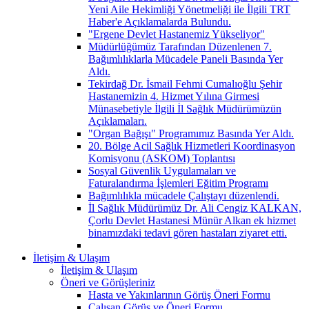
Yeni Aile Hekimliği Yönetmeliği ile İlgili TRT
Haber'e Açıklamalarda Bulundu.
"Ergene Devlet Hastanemiz Yükseliyor"
Müdürlüğümüz Tarafından Düzenlenen 7.
Bağımlılıklarla Mücadele Paneli Basında Yer
Aldı.
Tekirdağ Dr. İsmail Fehmi Cumalıoğlu Şehir
Hastanemizin 4. Hizmet Yılına Girmesi
Münasebetiyle İlgili İl Sağlık Müdürümüzün
Açıklamaları.
"Organ Bağışı" Programımız Basında Yer Aldı.
20. Bölge Acil Sağlık Hizmetleri Koordinasyon
Komisyonu (ASKOM) Toplantısı
Sosyal Güvenlik Uygulamaları ve
Faturalandırma İşlemleri Eğitim Programı
Bağımlılıkla mücadele Çalıştayı düzenlendi.
İl Sağlık Müdürümüz Dr. Ali Cengiz KALKAN,
Çorlu Devlet Hastanesi Münür Alkan ek hizmet
binamızdaki tedavi gören hastaları ziyaret etti.
İletişim & Ulaşım
İletişim & Ulaşım
Öneri ve Görüşleriniz
Hasta ve Yakınlarının Görüş Öneri Formu
Çalışan Görüş ve Öneri Formu