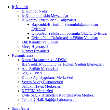
İç Kontrol
İç Kontrol Nedir
İç Kontrole İlişkin Mevzuatlar
İç Kontrol Eylem Planı Çalışmaları
Başkanlık/Birimlerin Sorumluluğunda olan
Eylemler
İç Kontrol Yetkilisinin Sorumlu Olduğu Eylemler
Eylem Planı Dokümanları Eğitim Videoları
Etik Kurallar ve Slogan
Süreç Hiyerarşisi
Hizmet Envanteri
Kurumlarımız
Kamu Hastaneleri ve ADSM
İlçe Sağlık Müdürlüğü ve Toplum Sağlığı Merkezleri
Aile Sağlığı Merkezleri
Sağlık Evleri
Kuduz Aşı Uygulama Merkezleri
Verem Savaş Dispanserleri
Sağlıklı Hayat Merkezleri
KETEM Merkezleri
Evde Sağlık Hizmetleri Koordinasyon Merkezi
Tekirdağ Halk Sağlığı Laboratuvarı
Satın Alma