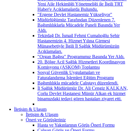
Yeni Aile Hekimliği Yönetmeliği ile İlgili TRT
Haber'e Açıklamalarda Bulundu.
"Ergene Devlet Hastanemiz Yükseliyor"
Müdürlüğümüz Tarafından Düzenlenen 7.
Bağımlılıklarla Mücadele Paneli Basında Yer
Aldı.
Tekirdağ Dr. İsmail Fehmi Cumalıoğlu Şehir
Hastanemizin 4. Hizmet Yılına Girmesi
Münasebetiyle İlgili İl Sağlık Müdürümüzün
Açıklamaları.
"Organ Bağışı" Programımız Basında Yer Aldı.
20. Bölge Acil Sağlık Hizmetleri Koordinasyon
Komisyonu (ASKOM) Toplantısı
Sosyal Güvenlik Uygulamaları ve
Faturalandırma İşlemleri Eğitim Programı
Bağımlılıkla mücadele Çalıştayı düzenlendi.
İl Sağlık Müdürümüz Dr. Ali Cengiz KALKAN,
Çorlu Devlet Hastanesi Münür Alkan ek hizmet
binamızdaki tedavi gören hastaları ziyaret etti.
İletişim & Ulaşım
İletişim & Ulaşım
Öneri ve Görüşleriniz
Hasta ve Yakınlarının Görüş Öneri Formu
Çalışan Görüş ve Öneri Formu