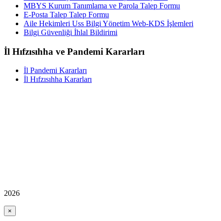
MBYS Kurum Tanımlama ve Parola Talep Formu
E-Posta Talep Talep Formu
Aile Hekimleri Uss Bilgi Yönetim Web-KDS İşlemleri
Bilgi Güvenliği İhlal Bildirimi
İl Hıfzısıhha ve Pandemi Kararları
İl Pandemi Kararları
İl Hıfzısıhha Kararları
2026
×