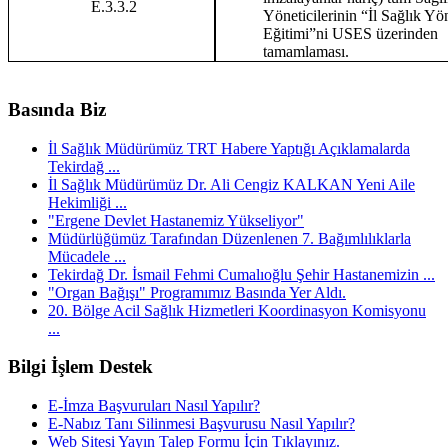
E.3.3.2
Yöneticilerinin “İl Sağlık Yön
Eğitimi”ni USES üzerinden
tamamlaması.
Basında Biz
İl Sağlık Müdürümüz TRT Habere Yaptığı Açıklamalarda
Tekirdağ ...
İl Sağlık Müdürümüz Dr. Ali Cengiz KALKAN Yeni Aile
Hekimliği ...
"Ergene Devlet Hastanemiz Yükseliyor"
Müdürlüğümüz Tarafından Düzenlenen 7. Bağımlılıklarla
Mücadele ...
Tekirdağ Dr. İsmail Fehmi Cumalıoğlu Şehir Hastanemizin ...
"Organ Bağışı" Programımız Basında Yer Aldı.
20. Bölge Acil Sağlık Hizmetleri Koordinasyon Komisyonu
...
Bilgi İşlem Destek
E-İmza Başvuruları Nasıl Yapılır?
E-Nabız Tanı Silinmesi Başvurusu Nasıl Yapılır?
Web Sitesi Yayın Talep Formu İçin Tıklayınız.