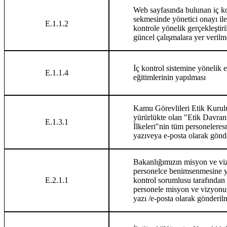
Web sayfasında bulunan iç ko
sekmesinde yönetici onayı ile
E.1.1.2
kontrole yönelik gerçekleştiri
güncel çalışmalara yer verilm
İç kontrol sistemine yönelik e
E.1.1.4
eğitimlerinin yapılması
Kamu Görevlileri Etik Kurul
yürürlükte olan "Etik Davran
E.1.3.1
İlkeleri"nin tüm personeleres
yazıveya e-posta olarak gönd
Bakanlığımızın misyon ve v
personelce benimsenmesine y
E.2.1.1
kontrol sorumlusu tarafından
personele misyon ve vizyonu
yazı /e-posta olarak gönderil