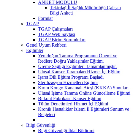
ANKET MODÜLÜ
Tekirdağ İl Sağlık Müdürlüğü Çalışan
Bilgi Anketi
Formlar
TGAP
TGAP Çalışmaları
TGAP Web Sayfası
TGAP Birim Sorumluları
Genel Uyum Rehberi
Eğitimler
Yenidoğan Tarama Programının Önemi ve
Redlere Doğru Yaklaşımlar Eğitimi
Üreme Sağlığı Eğitimleri Tamamlanmıştır.
Ulusal Kanser Taramaları Hizmet İçi Eğitim
İşaret Dili Eğitim Programı Başladı
Sterilizasyon Hizmetleri Eğitimi
Kırım Kongo Kanamalı Ateşi (KKKA) Sunuları
Ulusal İşitme Tarama Online Güncelleme Eğitimi
Bilkont Fabrikası -Kanser Eğitimi
Tütün Denetimleri Hizmet İçi Eğitimi
Kronik Hastalıklar İzlemi İl Eğitimleri Sunum ve
Belgeleri
Bilgi Güvenliği
Bilgi Güvenliği İhlal Bildirimi