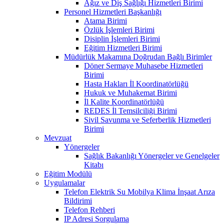
Ağız ve Diş Sağlığı Hizmetleri Birimi
Personel Hizmetleri Başkanlığı
Atama Birimi
Özlük İşlemleri Birimi
Disiplin İşlemleri Birimi
Eğitim Hizmetleri Birimi
Müdürlük Makamına Doğrudan Bağlı Birimler
Döner Sermaye Muhasebe Hizmetleri
Birimi
Hasta Hakları İl Koordinatörlüğü
Hukuk ve Muhakemat Birimi
İl Kalite Koordinatörlüğü
REDES İl Temsilciliği Birimi
Sivil Savunma ve Seferberlik Hizmetleri
Birimi
Mevzuat
Yönergeler
Sağlık Bakanlığı Yönergeler ve Genelgeler
Kitabı
Eğitim Modülü
Uygulamalar
Telefon Elektrik Su Mobilya Klima İnşaat Arıza
Bildirimi
Telefon Rehberi
IP Adresi Sorgulama