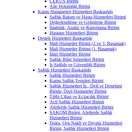
ÇEKÜS Birimi
Aile Hekimliği Birimi
Kamu Hastaneleri Hizmetleri Başkanlığı
Sağlık Bakım ve Hasta Hizmetleri Birimi
Değerlendirme ve Geliştirme Birimi
İstatistik, Analiz ve Raporlama Birimi
Hastane Hizmetleri Birimi
Destek Hizmetleri Başkanlığı
Mali Hizmetler Birimi (2.ve 3. Basamak)
Mali Hizmetler Birimi (1. Basamak)
İdari Hizmetler Birimi
Sağlık Bilgi Sistemleri Birimi
İş Sağlığı ve Güvenliği Birimi
Sağlık Hizmetleri Başkanlığı
Sağlık Hizmetleri Birimi
Kamu Sağlık Tesisleri Birimi
Sağlık Hizmetleri İz., Değ.ve Denetimi
Birimi, Özel Hastaneler Birimi
Tıbbi Cihaz ve Eczacılık Birimi
Acil Sağlık Hizmetleri Birimi
Afetlerde Sağlık Hizmetleri Birimi
SAKOM Birimi, Afetlerde Sağlık
Hizmetleri Birimi
Doku, Org.Nakli ve Diyaliz Hizmetleri
Birimi, Sağlık Hizmetleri Birimi