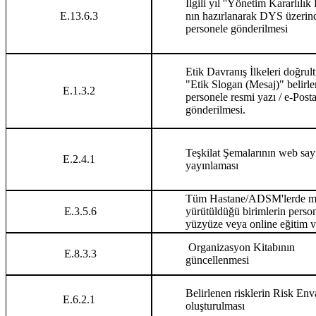
İlgili yıl ''Yönetim Kararlılı
E.13.6.3
nın hazırlanarak DYS üzerin
personele gönderilmesi
Etik Davranış İlkeleri doğrul
"Etik Slogan (Mesaj)" belirl
E.1.3.2
personele resmi yazı / e-Post
gönderilmesi.
Teşkilat Şemalarının web say
E.2.4.1
yayınlaması
Tüm Hastane/ADSM'lerde mal
E.3.5.6
yürütüldüğü birimlerin perso
yüzyüze veya online eğitim v
Organizasyon Kitabının
E.8.3.3
güncellenmesi
Belirlenen risklerin Risk Env
E.6.2.1
oluşturulması