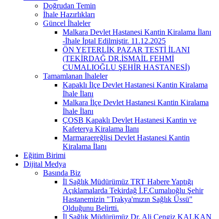
Doğrudan Temin
İhale Hazırlıkları
Güncel İhaleler
Malkara Devlet Hastanesi Kantin Kiralama İlanı
-İhale İptal Edilmiştir. 11.12.2025
ÖN YETERLİK PAZAR TESTİ İLANI
(TEKİRDAĞ DR.İSMAİL FEHMİ
CUMALIOĞLU ŞEHİR HASTANESİ)
Tamamlanan İhaleler
Kapaklı İlçe Devlet Hastanesi Kantin Kiralama
İhale İlanı
Malkara İlçe Devlet Hastanesi Kantin Kiralama
İhale İlanı
ÇOSB Kapaklı Devlet Hastanesi Kantin ve
Kafeterya Kiralama İlanı
Marmaraereğlisi Devlet Hastanesi Kantin
Kiralama İlanı
Eğitim Birimi
Dijital Medya
Basında Biz
İl Sağlık Müdürümüz TRT Habere Yaptığı
Açıklamalarda Tekirdağ İ.F.Cumalıoğlu Şehir
Hastanemizin "Trakya'mızın Sağlık Üssü"
Olduğunu Belirtti.
İl Sağlık Müdürümüz Dr. Ali Cengiz KALKAN