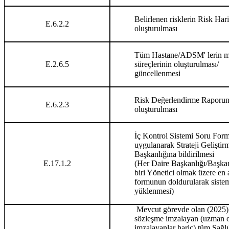
Belirlenen risklerin Risk Hari
E.6.2.2
oluşturulması
Tüm Hastane/ADSM' lerin ma
E.2.6.5
süreçlerinin oluşturulması/
güncellenmesi
Risk Değerlendirme Raporu
E.6.2.3
oluşturulması
İç Kontrol Sistemi Soru For
uygulanarak Strateji Geliştir
Başkanlığına bildirilmesi
E.17.1.2
(Her Daire Başkanlığı/Başkan
biri Yönetici olmak üzere en a
formunun doldurularak siste
yüklenmesi)
Mevcut görevde olan (2025)
sözleşme imzalayan (uzman o
imzalayanlar hariç) tüm Sağl