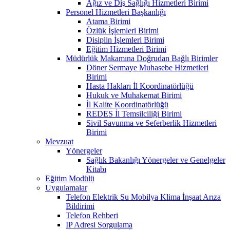
Ağız ve Diş Sağlığı Hizmetleri Birimi
Personel Hizmetleri Başkanlığı
Atama Birimi
Özlük İşlemleri Birimi
Disiplin İşlemleri Birimi
Eğitim Hizmetleri Birimi
Müdürlük Makamına Doğrudan Bağlı Birimler
Döner Sermaye Muhasebe Hizmetleri
Birimi
Hasta Hakları İl Koordinatörlüğü
Hukuk ve Muhakemat Birimi
İl Kalite Koordinatörlüğü
REDES İl Temsilciliği Birimi
Sivil Savunma ve Seferberlik Hizmetleri
Birimi
Mevzuat
Yönergeler
Sağlık Bakanlığı Yönergeler ve Genelgeler
Kitabı
Eğitim Modülü
Uygulamalar
Telefon Elektrik Su Mobilya Klima İnşaat Arıza
Bildirimi
Telefon Rehberi
IP Adresi Sorgulama