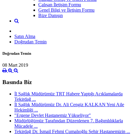
Çalışan İletişim Formu
Genel Bilgi ve İletişim Formu
Bize Danışın
Satın Alma
Doğrudan Temin
Doğrudan Temin
08 Mart 2019
Basında Biz
İl Sağlık Müdürümüz TRT Habere Yaptığı Açıklamalarda
Tekirdağ ...
İl Sağlık Müdürümüz Dr. Ali Cengiz KALKAN Yeni Aile
Hekimliği ...
"Ergene Devlet Hastanemiz Yükseliyor"
Müdürlüğümüz Tarafından Düzenlenen 7. Bağımlılıklarla
Mücadele ...
Tekirdağ Dr. İsmail Fehmi Cumalıoğlu Şehir Hastanemizin ...