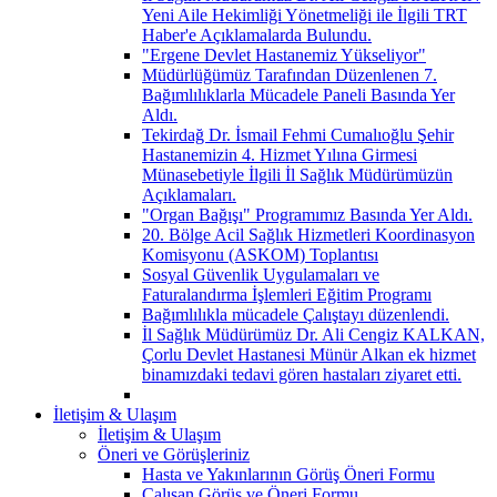
Yeni Aile Hekimliği Yönetmeliği ile İlgili TRT
Haber'e Açıklamalarda Bulundu.
"Ergene Devlet Hastanemiz Yükseliyor"
Müdürlüğümüz Tarafından Düzenlenen 7.
Bağımlılıklarla Mücadele Paneli Basında Yer
Aldı.
Tekirdağ Dr. İsmail Fehmi Cumalıoğlu Şehir
Hastanemizin 4. Hizmet Yılına Girmesi
Münasebetiyle İlgili İl Sağlık Müdürümüzün
Açıklamaları.
"Organ Bağışı" Programımız Basında Yer Aldı.
20. Bölge Acil Sağlık Hizmetleri Koordinasyon
Komisyonu (ASKOM) Toplantısı
Sosyal Güvenlik Uygulamaları ve
Faturalandırma İşlemleri Eğitim Programı
Bağımlılıkla mücadele Çalıştayı düzenlendi.
İl Sağlık Müdürümüz Dr. Ali Cengiz KALKAN,
Çorlu Devlet Hastanesi Münür Alkan ek hizmet
binamızdaki tedavi gören hastaları ziyaret etti.
İletişim & Ulaşım
İletişim & Ulaşım
Öneri ve Görüşleriniz
Hasta ve Yakınlarının Görüş Öneri Formu
Çalışan Görüş ve Öneri Formu