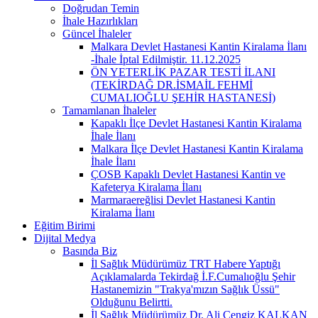
Doğrudan Temin
İhale Hazırlıkları
Güncel İhaleler
Malkara Devlet Hastanesi Kantin Kiralama İlanı
-İhale İptal Edilmiştir. 11.12.2025
ÖN YETERLİK PAZAR TESTİ İLANI
(TEKİRDAĞ DR.İSMAİL FEHMİ
CUMALIOĞLU ŞEHİR HASTANESİ)
Tamamlanan İhaleler
Kapaklı İlçe Devlet Hastanesi Kantin Kiralama
İhale İlanı
Malkara İlçe Devlet Hastanesi Kantin Kiralama
İhale İlanı
ÇOSB Kapaklı Devlet Hastanesi Kantin ve
Kafeterya Kiralama İlanı
Marmaraereğlisi Devlet Hastanesi Kantin
Kiralama İlanı
Eğitim Birimi
Dijital Medya
Basında Biz
İl Sağlık Müdürümüz TRT Habere Yaptığı
Açıklamalarda Tekirdağ İ.F.Cumalıoğlu Şehir
Hastanemizin "Trakya'mızın Sağlık Üssü"
Olduğunu Belirtti.
İl Sağlık Müdürümüz Dr. Ali Cengiz KALKAN