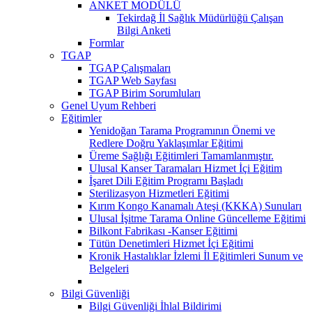
ANKET MODÜLÜ
Tekirdağ İl Sağlık Müdürlüğü Çalışan
Bilgi Anketi
Formlar
TGAP
TGAP Çalışmaları
TGAP Web Sayfası
TGAP Birim Sorumluları
Genel Uyum Rehberi
Eğitimler
Yenidoğan Tarama Programının Önemi ve
Redlere Doğru Yaklaşımlar Eğitimi
Üreme Sağlığı Eğitimleri Tamamlanmıştır.
Ulusal Kanser Taramaları Hizmet İçi Eğitim
İşaret Dili Eğitim Programı Başladı
Sterilizasyon Hizmetleri Eğitimi
Kırım Kongo Kanamalı Ateşi (KKKA) Sunuları
Ulusal İşitme Tarama Online Güncelleme Eğitimi
Bilkont Fabrikası -Kanser Eğitimi
Tütün Denetimleri Hizmet İçi Eğitimi
Kronik Hastalıklar İzlemi İl Eğitimleri Sunum ve
Belgeleri
Bilgi Güvenliği
Bilgi Güvenliği İhlal Bildirimi