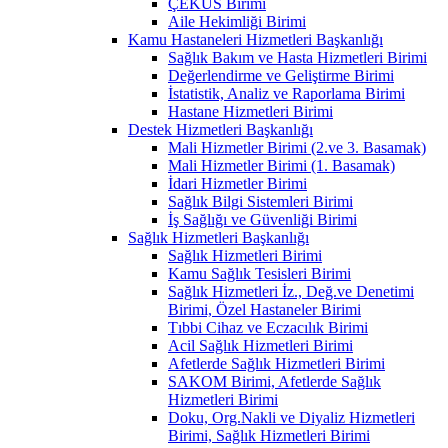
ÇEKÜS Birimi
Aile Hekimliği Birimi
Kamu Hastaneleri Hizmetleri Başkanlığı
Sağlık Bakım ve Hasta Hizmetleri Birimi
Değerlendirme ve Geliştirme Birimi
İstatistik, Analiz ve Raporlama Birimi
Hastane Hizmetleri Birimi
Destek Hizmetleri Başkanlığı
Mali Hizmetler Birimi (2.ve 3. Basamak)
Mali Hizmetler Birimi (1. Basamak)
İdari Hizmetler Birimi
Sağlık Bilgi Sistemleri Birimi
İş Sağlığı ve Güvenliği Birimi
Sağlık Hizmetleri Başkanlığı
Sağlık Hizmetleri Birimi
Kamu Sağlık Tesisleri Birimi
Sağlık Hizmetleri İz., Değ.ve Denetimi
Birimi, Özel Hastaneler Birimi
Tıbbi Cihaz ve Eczacılık Birimi
Acil Sağlık Hizmetleri Birimi
Afetlerde Sağlık Hizmetleri Birimi
SAKOM Birimi, Afetlerde Sağlık
Hizmetleri Birimi
Doku, Org.Nakli ve Diyaliz Hizmetleri
Birimi, Sağlık Hizmetleri Birimi