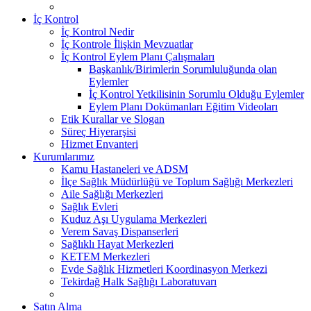
İç Kontrol
İç Kontrol Nedir
İç Kontrole İlişkin Mevzuatlar
İç Kontrol Eylem Planı Çalışmaları
Başkanlık/Birimlerin Sorumluluğunda olan
Eylemler
İç Kontrol Yetkilisinin Sorumlu Olduğu Eylemler
Eylem Planı Dokümanları Eğitim Videoları
Etik Kurallar ve Slogan
Süreç Hiyerarşisi
Hizmet Envanteri
Kurumlarımız
Kamu Hastaneleri ve ADSM
İlçe Sağlık Müdürlüğü ve Toplum Sağlığı Merkezleri
Aile Sağlığı Merkezleri
Sağlık Evleri
Kuduz Aşı Uygulama Merkezleri
Verem Savaş Dispanserleri
Sağlıklı Hayat Merkezleri
KETEM Merkezleri
Evde Sağlık Hizmetleri Koordinasyon Merkezi
Tekirdağ Halk Sağlığı Laboratuvarı
Satın Alma