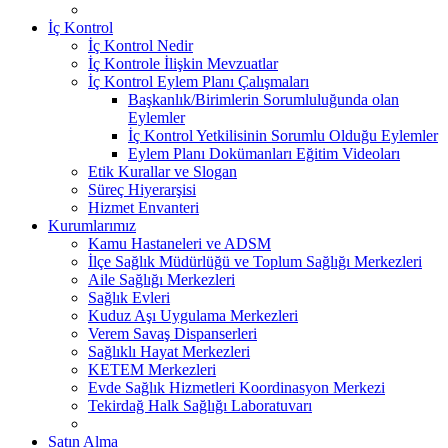
İç Kontrol
İç Kontrol Nedir
İç Kontrole İlişkin Mevzuatlar
İç Kontrol Eylem Planı Çalışmaları
Başkanlık/Birimlerin Sorumluluğunda olan
Eylemler
İç Kontrol Yetkilisinin Sorumlu Olduğu Eylemler
Eylem Planı Dokümanları Eğitim Videoları
Etik Kurallar ve Slogan
Süreç Hiyerarşisi
Hizmet Envanteri
Kurumlarımız
Kamu Hastaneleri ve ADSM
İlçe Sağlık Müdürlüğü ve Toplum Sağlığı Merkezleri
Aile Sağlığı Merkezleri
Sağlık Evleri
Kuduz Aşı Uygulama Merkezleri
Verem Savaş Dispanserleri
Sağlıklı Hayat Merkezleri
KETEM Merkezleri
Evde Sağlık Hizmetleri Koordinasyon Merkezi
Tekirdağ Halk Sağlığı Laboratuvarı
Satın Alma