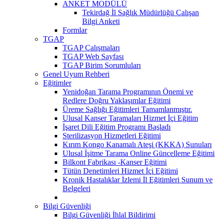
ANKET MODÜLÜ
Tekirdağ İl Sağlık Müdürlüğü Çalışan
Bilgi Anketi
Formlar
TGAP
TGAP Çalışmaları
TGAP Web Sayfası
TGAP Birim Sorumluları
Genel Uyum Rehberi
Eğitimler
Yenidoğan Tarama Programının Önemi ve
Redlere Doğru Yaklaşımlar Eğitimi
Üreme Sağlığı Eğitimleri Tamamlanmıştır.
Ulusal Kanser Taramaları Hizmet İçi Eğitim
İşaret Dili Eğitim Programı Başladı
Sterilizasyon Hizmetleri Eğitimi
Kırım Kongo Kanamalı Ateşi (KKKA) Sunuları
Ulusal İşitme Tarama Online Güncelleme Eğitimi
Bilkont Fabrikası -Kanser Eğitimi
Tütün Denetimleri Hizmet İçi Eğitimi
Kronik Hastalıklar İzlemi İl Eğitimleri Sunum ve
Belgeleri
Bilgi Güvenliği
Bilgi Güvenliği İhlal Bildirimi