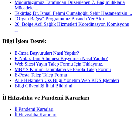
Müdürlüğümüz Tarafından Düzenlenen 7. Bağımlılıklarla
Mücadele ...
Tekirdağ Dr. İsmail Fehmi Cumalıoğlu Şehir Hastanemizin ...
"Organ Bağışı" Programımız Basında Yer Aldı.
20. Bölge Acil Sağlık Hizmetleri Koordinasyon Komisyonu
...
Bilgi İşlem Destek
E-İmza Başvuruları Nasıl Yapılır?
E-Nabız Tanı Silinmesi Başvurusu Nasıl Yapılır?
Web Sitesi Yayın Talep Formu İçin Tıklayınız.
MBYS Kurum Tanımlama ve Parola Talep Formu
E-Posta Talep Talep Formu
Aile Hekimleri Uss Bilgi Yönetim Web-KDS İşlemleri
Bilgi Güvenliği İhlal Bildirimi
İl Hıfzısıhha ve Pandemi Kararları
İl Pandemi Kararları
İl Hıfzısıhha Kararları