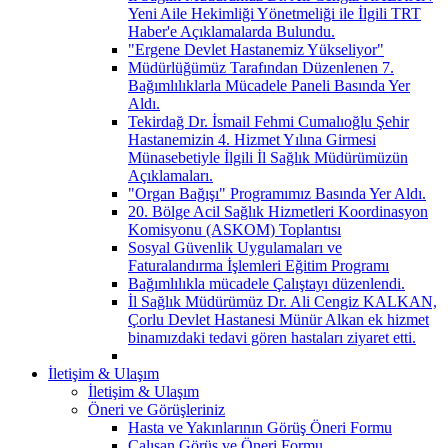
Yeni Aile Hekimliği Yönetmeliği ile İlgili TRT
Haber'e Açıklamalarda Bulundu.
"Ergene Devlet Hastanemiz Yükseliyor"
Müdürlüğümüz Tarafından Düzenlenen 7.
Bağımlılıklarla Mücadele Paneli Basında Yer
Aldı.
Tekirdağ Dr. İsmail Fehmi Cumalıoğlu Şehir
Hastanemizin 4. Hizmet Yılına Girmesi
Münasebetiyle İlgili İl Sağlık Müdürümüzün
Açıklamaları.
"Organ Bağışı" Programımız Basında Yer Aldı.
20. Bölge Acil Sağlık Hizmetleri Koordinasyon
Komisyonu (ASKOM) Toplantısı
Sosyal Güvenlik Uygulamaları ve
Faturalandırma İşlemleri Eğitim Programı
Bağımlılıkla mücadele Çalıştayı düzenlendi.
İl Sağlık Müdürümüz Dr. Ali Cengiz KALKAN,
Çorlu Devlet Hastanesi Münür Alkan ek hizmet
binamızdaki tedavi gören hastaları ziyaret etti.
İletişim & Ulaşım
İletişim & Ulaşım
Öneri ve Görüşleriniz
Hasta ve Yakınlarının Görüş Öneri Formu
Çalışan Görüş ve Öneri Formu