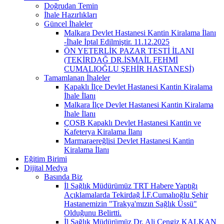
Doğrudan Temin
İhale Hazırlıkları
Güncel İhaleler
Malkara Devlet Hastanesi Kantin Kiralama İlanı
-İhale İptal Edilmiştir. 11.12.2025
ÖN YETERLİK PAZAR TESTİ İLANI
(TEKİRDAĞ DR.İSMAİL FEHMİ
CUMALIOĞLU ŞEHİR HASTANESİ)
Tamamlanan İhaleler
Kapaklı İlçe Devlet Hastanesi Kantin Kiralama
İhale İlanı
Malkara İlçe Devlet Hastanesi Kantin Kiralama
İhale İlanı
ÇOSB Kapaklı Devlet Hastanesi Kantin ve
Kafeterya Kiralama İlanı
Marmaraereğlisi Devlet Hastanesi Kantin
Kiralama İlanı
Eğitim Birimi
Dijital Medya
Basında Biz
İl Sağlık Müdürümüz TRT Habere Yaptığı
Açıklamalarda Tekirdağ İ.F.Cumalıoğlu Şehir
Hastanemizin "Trakya'mızın Sağlık Üssü"
Olduğunu Belirtti.
İl Sağlık Müdürümüz Dr. Ali Cengiz KALKAN