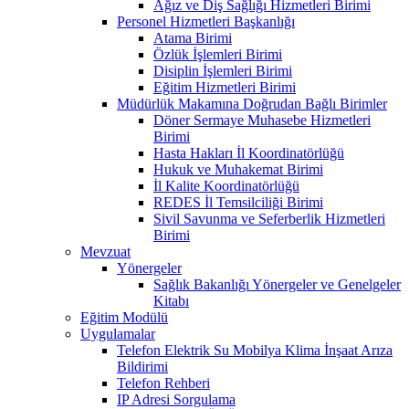
Ağız ve Diş Sağlığı Hizmetleri Birimi
Personel Hizmetleri Başkanlığı
Atama Birimi
Özlük İşlemleri Birimi
Disiplin İşlemleri Birimi
Eğitim Hizmetleri Birimi
Müdürlük Makamına Doğrudan Bağlı Birimler
Döner Sermaye Muhasebe Hizmetleri
Birimi
Hasta Hakları İl Koordinatörlüğü
Hukuk ve Muhakemat Birimi
İl Kalite Koordinatörlüğü
REDES İl Temsilciliği Birimi
Sivil Savunma ve Seferberlik Hizmetleri
Birimi
Mevzuat
Yönergeler
Sağlık Bakanlığı Yönergeler ve Genelgeler
Kitabı
Eğitim Modülü
Uygulamalar
Telefon Elektrik Su Mobilya Klima İnşaat Arıza
Bildirimi
Telefon Rehberi
IP Adresi Sorgulama