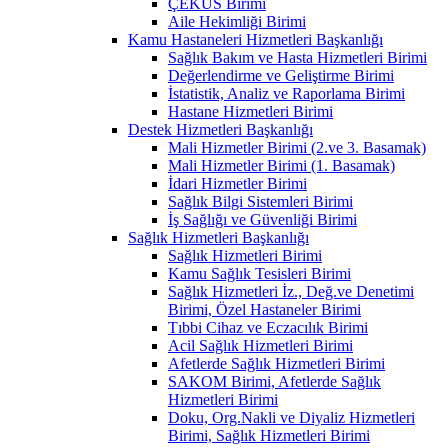
ÇEKÜS Birimi
Aile Hekimliği Birimi
Kamu Hastaneleri Hizmetleri Başkanlığı
Sağlık Bakım ve Hasta Hizmetleri Birimi
Değerlendirme ve Geliştirme Birimi
İstatistik, Analiz ve Raporlama Birimi
Hastane Hizmetleri Birimi
Destek Hizmetleri Başkanlığı
Mali Hizmetler Birimi (2.ve 3. Basamak)
Mali Hizmetler Birimi (1. Basamak)
İdari Hizmetler Birimi
Sağlık Bilgi Sistemleri Birimi
İş Sağlığı ve Güvenliği Birimi
Sağlık Hizmetleri Başkanlığı
Sağlık Hizmetleri Birimi
Kamu Sağlık Tesisleri Birimi
Sağlık Hizmetleri İz., Değ.ve Denetimi
Birimi, Özel Hastaneler Birimi
Tıbbi Cihaz ve Eczacılık Birimi
Acil Sağlık Hizmetleri Birimi
Afetlerde Sağlık Hizmetleri Birimi
SAKOM Birimi, Afetlerde Sağlık
Hizmetleri Birimi
Doku, Org.Nakli ve Diyaliz Hizmetleri
Birimi, Sağlık Hizmetleri Birimi