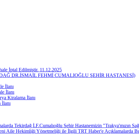
ale İptal Edilmiştir. 11.12.2025
RDAĞ DR.İSMAİL FEHMİ CUMALIOĞLU ŞEHİR HASTANESİ)
e İlanı
le İlanı
ya Kiralama İlanı
 İlanı
larda Tekirdağ İ.F.Cumalıoğlu Şehir Hastanemizin "Trakya'mızın Sağl
 Aile Hekimliği Yönetmeliği ile İlgili TRT Haber'e Açıklamalarda B