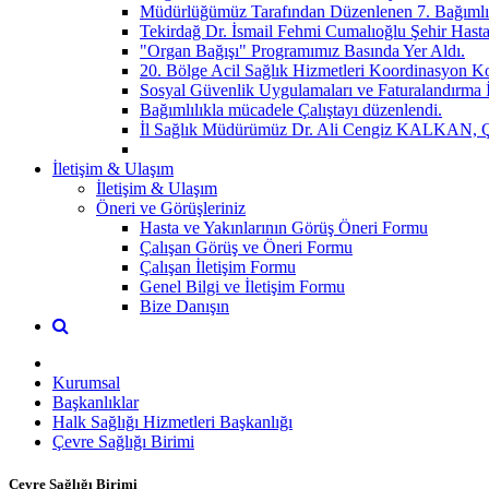
Müdürlüğümüz Tarafından Düzenlenen 7. Bağımlılı
Tekirdağ Dr. İsmail Fehmi Cumalıoğlu Şehir Hasta
"Organ Bağışı" Programımız Basında Yer Aldı.
20. Bölge Acil Sağlık Hizmetleri Koordinasyon
Sosyal Güvenlik Uygulamaları ve Faturalandırma İ
Bağımlılıkla mücadele Çalıştayı düzenlendi.
İl Sağlık Müdürümüz Dr. Ali Cengiz KALKAN, Çorlu
İletişim & Ulaşım
İletişim & Ulaşım
Öneri ve Görüşleriniz
Hasta ve Yakınlarının Görüş Öneri Formu
Çalışan Görüş ve Öneri Formu
Çalışan İletişim Formu
Genel Bilgi ve İletişim Formu
Bize Danışın
Kurumsal
Başkanlıklar
Halk Sağlığı Hizmetleri Başkanlığı
Çevre Sağlığı Birimi
Çevre Sağlığı Birimi