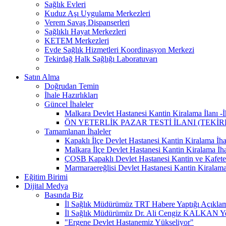
Sağlık Evleri
Kuduz Aşı Uygulama Merkezleri
Verem Savaş Dispanserleri
Sağlıklı Hayat Merkezleri
KETEM Merkezleri
Evde Sağlık Hizmetleri Koordinasyon Merkezi
Tekirdağ Halk Sağlığı Laboratuvarı
Satın Alma
Doğrudan Temin
İhale Hazırlıkları
Güncel İhaleler
Malkara Devlet Hastanesi Kantin Kiralama İlanı -İh
ÖN YETERLİK PAZAR TESTİ İLANI (TEKİ
Tamamlanan İhaleler
Kapaklı İlçe Devlet Hastanesi Kantin Kiralama İhal
Malkara İlçe Devlet Hastanesi Kantin Kiralama İha
ÇOSB Kapaklı Devlet Hastanesi Kantin ve Kafeter
Marmaraereğlisi Devlet Hastanesi Kantin Kiralama
Eğitim Birimi
Dijital Medya
Basında Biz
İl Sağlık Müdürümüz TRT Habere Yaptığı Açıklama
İl Sağlık Müdürümüz Dr. Ali Cengiz KALKAN Yeni
"Ergene Devlet Hastanemiz Yükseliyor"