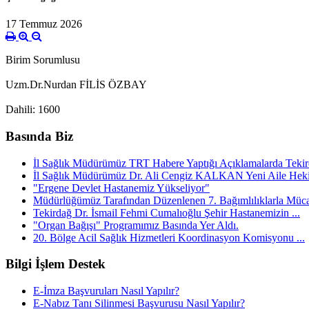
17 Temmuz 2026
Birim Sorumlusu
Uzm.Dr.Nurdan FİLİS ÖZBAY
Dahili: 1600
Basında Biz
İl Sağlık Müdürümüz TRT Habere Yaptığı Açıklamalarda Tekird
İl Sağlık Müdürümüz Dr. Ali Cengiz KALKAN Yeni Aile Hekim
"Ergene Devlet Hastanemiz Yükseliyor"
Müdürlüğümüz Tarafından Düzenlenen 7. Bağımlılıklarla Mücad
Tekirdağ Dr. İsmail Fehmi Cumalıoğlu Şehir Hastanemizin ...
"Organ Bağışı" Programımız Basında Yer Aldı.
20. Bölge Acil Sağlık Hizmetleri Koordinasyon Komisyonu ...
Bilgi İşlem Destek
E-İmza Başvuruları Nasıl Yapılır?
E-Nabız Tanı Silinmesi Başvurusu Nasıl Yapılır?