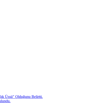
ık Üssü" Olduğunu Belirtti.
ulundu.