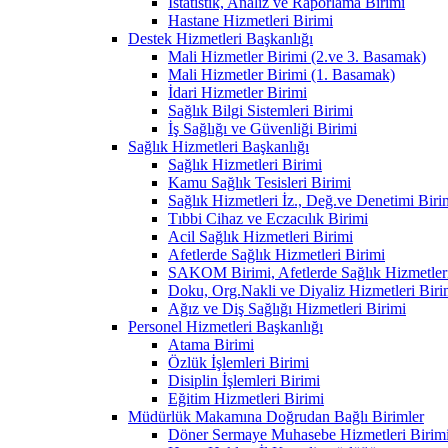
İstatistik, Analiz ve Raporlama Birimi
Hastane Hizmetleri Birimi
Destek Hizmetleri Başkanlığı
Mali Hizmetler Birimi (2.ve 3. Basamak)
Mali Hizmetler Birimi (1. Basamak)
İdari Hizmetler Birimi
Sağlık Bilgi Sistemleri Birimi
İş Sağlığı ve Güvenliği Birimi
Sağlık Hizmetleri Başkanlığı
Sağlık Hizmetleri Birimi
Kamu Sağlık Tesisleri Birimi
Sağlık Hizmetleri İz., Değ.ve Denetimi Biri
Tıbbi Cihaz ve Eczacılık Birimi
Acil Sağlık Hizmetleri Birimi
Afetlerde Sağlık Hizmetleri Birimi
SAKOM Birimi, Afetlerde Sağlık Hizmetleri
Doku, Org.Nakli ve Diyaliz Hizmetleri Birim
Ağız ve Diş Sağlığı Hizmetleri Birimi
Personel Hizmetleri Başkanlığı
Atama Birimi
Özlük İşlemleri Birimi
Disiplin İşlemleri Birimi
Eğitim Hizmetleri Birimi
Müdürlük Makamına Doğrudan Bağlı Birimler
Döner Sermaye Muhasebe Hizmetleri Birim