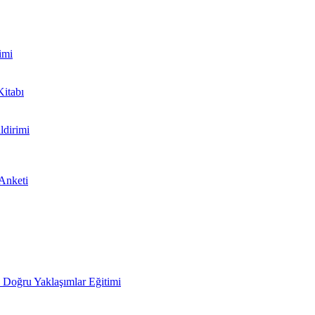
imi
Kitabı
ldirimi
 Anketi
Doğru Yaklaşımlar Eğitimi