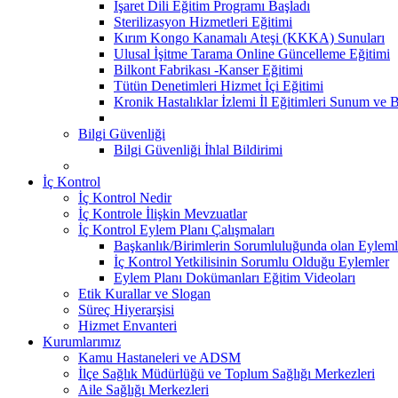
İşaret Dili Eğitim Programı Başladı
Sterilizasyon Hizmetleri Eğitimi
Kırım Kongo Kanamalı Ateşi (KKKA) Sunuları
Ulusal İşitme Tarama Online Güncelleme Eğitimi
Bilkont Fabrikası -Kanser Eğitimi
Tütün Denetimleri Hizmet İçi Eğitimi
Kronik Hastalıklar İzlemi İl Eğitimleri Sunum ve B
Bilgi Güvenliği
Bilgi Güvenliği İhlal Bildirimi
İç Kontrol
İç Kontrol Nedir
İç Kontrole İlişkin Mevzuatlar
İç Kontrol Eylem Planı Çalışmaları
Başkanlık/Birimlerin Sorumluluğunda olan Eyleml
İç Kontrol Yetkilisinin Sorumlu Olduğu Eylemler
Eylem Planı Dokümanları Eğitim Videoları
Etik Kurallar ve Slogan
Süreç Hiyerarşisi
Hizmet Envanteri
Kurumlarımız
Kamu Hastaneleri ve ADSM
İlçe Sağlık Müdürlüğü ve Toplum Sağlığı Merkezleri
Aile Sağlığı Merkezleri