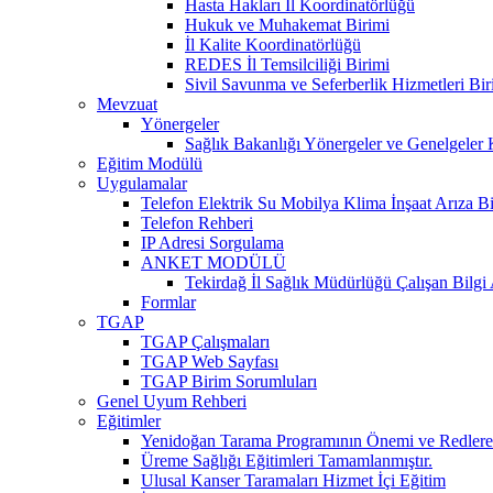
Hasta Hakları İl Koordinatörlüğü
Hukuk ve Muhakemat Birimi
İl Kalite Koordinatörlüğü
REDES İl Temsilciliği Birimi
Sivil Savunma ve Seferberlik Hizmetleri Bir
Mevzuat
Yönergeler
Sağlık Bakanlığı Yönergeler ve Genelgeler 
Eğitim Modülü
Uygulamalar
Telefon Elektrik Su Mobilya Klima İnşaat Arıza Bi
Telefon Rehberi
IP Adresi Sorgulama
ANKET MODÜLÜ
Tekirdağ İl Sağlık Müdürlüğü Çalışan Bilgi
Formlar
TGAP
TGAP Çalışmaları
TGAP Web Sayfası
TGAP Birim Sorumluları
Genel Uyum Rehberi
Eğitimler
Yenidoğan Tarama Programının Önemi ve Redlere 
Üreme Sağlığı Eğitimleri Tamamlanmıştır.
Ulusal Kanser Taramaları Hizmet İçi Eğitim