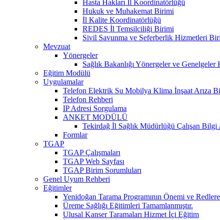
Hasta Hakları İl Koordinatörlüğü
Hukuk ve Muhakemat Birimi
İl Kalite Koordinatörlüğü
REDES İl Temsilciliği Birimi
Sivil Savunma ve Seferberlik Hizmetleri Bir
Mevzuat
Yönergeler
Sağlık Bakanlığı Yönergeler ve Genelgeler 
Eğitim Modülü
Uygulamalar
Telefon Elektrik Su Mobilya Klima İnşaat Arıza Bi
Telefon Rehberi
IP Adresi Sorgulama
ANKET MODÜLÜ
Tekirdağ İl Sağlık Müdürlüğü Çalışan Bilgi
Formlar
TGAP
TGAP Çalışmaları
TGAP Web Sayfası
TGAP Birim Sorumluları
Genel Uyum Rehberi
Eğitimler
Yenidoğan Tarama Programının Önemi ve Redlere 
Üreme Sağlığı Eğitimleri Tamamlanmıştır.
Ulusal Kanser Taramaları Hizmet İçi Eğitim