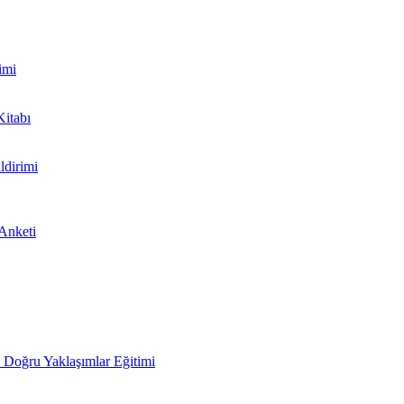
imi
Kitabı
ldirimi
 Anketi
Doğru Yaklaşımlar Eğitimi