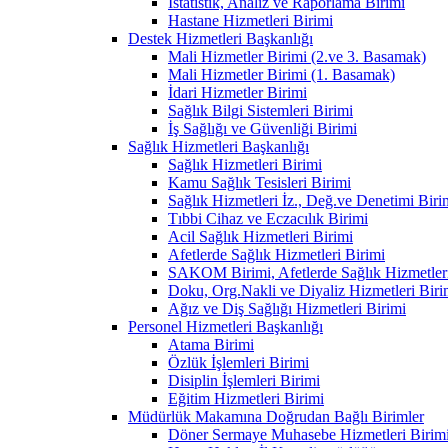
İstatistik, Analiz ve Raporlama Birimi
Hastane Hizmetleri Birimi
Destek Hizmetleri Başkanlığı
Mali Hizmetler Birimi (2.ve 3. Basamak)
Mali Hizmetler Birimi (1. Basamak)
İdari Hizmetler Birimi
Sağlık Bilgi Sistemleri Birimi
İş Sağlığı ve Güvenliği Birimi
Sağlık Hizmetleri Başkanlığı
Sağlık Hizmetleri Birimi
Kamu Sağlık Tesisleri Birimi
Sağlık Hizmetleri İz., Değ.ve Denetimi Biri
Tıbbi Cihaz ve Eczacılık Birimi
Acil Sağlık Hizmetleri Birimi
Afetlerde Sağlık Hizmetleri Birimi
SAKOM Birimi, Afetlerde Sağlık Hizmetleri
Doku, Org.Nakli ve Diyaliz Hizmetleri Birim
Ağız ve Diş Sağlığı Hizmetleri Birimi
Personel Hizmetleri Başkanlığı
Atama Birimi
Özlük İşlemleri Birimi
Disiplin İşlemleri Birimi
Eğitim Hizmetleri Birimi
Müdürlük Makamına Doğrudan Bağlı Birimler
Döner Sermaye Muhasebe Hizmetleri Birim