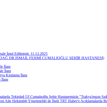
ale İptal Edilmiştir. 11.12.2025
RDAĞ DR.İSMAİL FEHMİ CUMALIOĞLU ŞEHİR HASTANESİ)
e İlanı
le İlanı
ya Kiralama İlanı
 İlanı
larda Tekirdağ İ.F.Cumalıoğlu Şehir Hastanemizin "Trakya'mızın Sağl
 Aile Hekimliği Yönetmeliği ile İlgili TRT Haber'e Açıklamalarda B