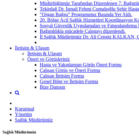
Müdürlüğümüz Tarafından Düzenlenen 7. Bağımlılı
Tekirdağ Dr. İsmail Fehmi Cumalıoğlu Şehir Hasta
"Organ Bağışı" Programımız Basında Yer Aldı.
20. Bölge Acil Sağlık Hizmetleri Koordinasyon
Sosyal Güvenlik Uygulamaları ve Faturalandırma İ
Bağımlılıkla mücadele Çalıştayı düzenlendi.
İl Sağlık Müdürümüz Dr. Ali Cengiz KALKAN, Çorlu
İletişim & Ulaşım
İletişim & Ulaşım
Öneri ve Görüşleriniz
Hasta ve Yakınlarının Görüş Öneri Formu
Çalışan Görüş ve Öneri Formu
Çalışan İletişim Formu
Genel Bilgi ve İletişim Formu
Bize Danışın
Kurumsal
Yönetim
Sağlık Müdürümüz
Sağlık Müdürümüz