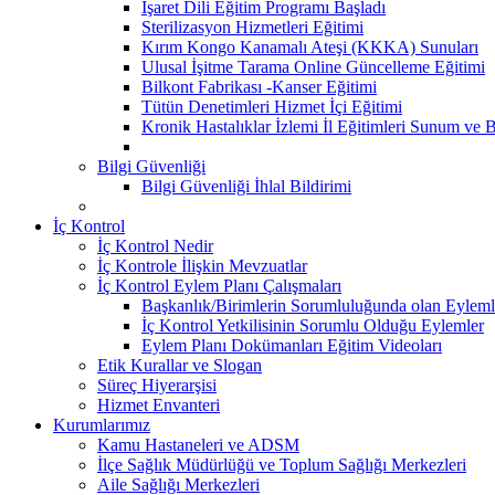
İşaret Dili Eğitim Programı Başladı
Sterilizasyon Hizmetleri Eğitimi
Kırım Kongo Kanamalı Ateşi (KKKA) Sunuları
Ulusal İşitme Tarama Online Güncelleme Eğitimi
Bilkont Fabrikası -Kanser Eğitimi
Tütün Denetimleri Hizmet İçi Eğitimi
Kronik Hastalıklar İzlemi İl Eğitimleri Sunum ve B
Bilgi Güvenliği
Bilgi Güvenliği İhlal Bildirimi
İç Kontrol
İç Kontrol Nedir
İç Kontrole İlişkin Mevzuatlar
İç Kontrol Eylem Planı Çalışmaları
Başkanlık/Birimlerin Sorumluluğunda olan Eyleml
İç Kontrol Yetkilisinin Sorumlu Olduğu Eylemler
Eylem Planı Dokümanları Eğitim Videoları
Etik Kurallar ve Slogan
Süreç Hiyerarşisi
Hizmet Envanteri
Kurumlarımız
Kamu Hastaneleri ve ADSM
İlçe Sağlık Müdürlüğü ve Toplum Sağlığı Merkezleri
Aile Sağlığı Merkezleri