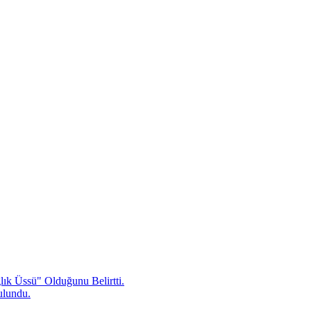
ık Üssü" Olduğunu Belirtti.
ulundu.