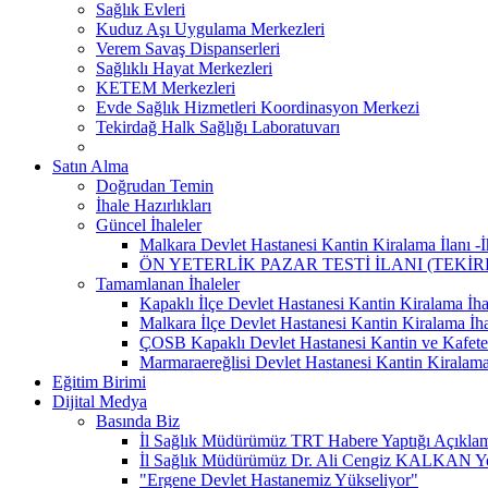
Sağlık Evleri
Kuduz Aşı Uygulama Merkezleri
Verem Savaş Dispanserleri
Sağlıklı Hayat Merkezleri
KETEM Merkezleri
Evde Sağlık Hizmetleri Koordinasyon Merkezi
Tekirdağ Halk Sağlığı Laboratuvarı
Satın Alma
Doğrudan Temin
İhale Hazırlıkları
Güncel İhaleler
Malkara Devlet Hastanesi Kantin Kiralama İlanı -İh
ÖN YETERLİK PAZAR TESTİ İLANI (TEKİ
Tamamlanan İhaleler
Kapaklı İlçe Devlet Hastanesi Kantin Kiralama İhal
Malkara İlçe Devlet Hastanesi Kantin Kiralama İha
ÇOSB Kapaklı Devlet Hastanesi Kantin ve Kafeter
Marmaraereğlisi Devlet Hastanesi Kantin Kiralama
Eğitim Birimi
Dijital Medya
Basında Biz
İl Sağlık Müdürümüz TRT Habere Yaptığı Açıklama
İl Sağlık Müdürümüz Dr. Ali Cengiz KALKAN Yeni
"Ergene Devlet Hastanemiz Yükseliyor"