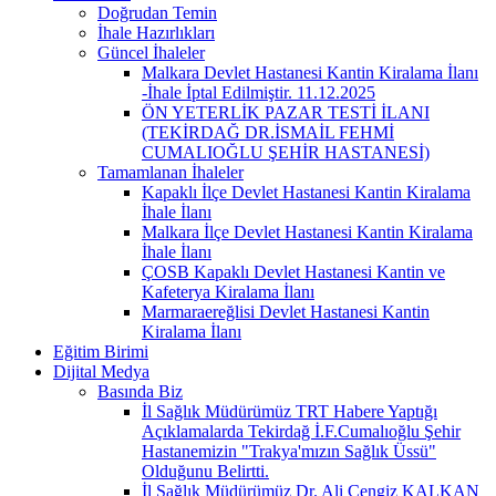
Doğrudan Temin
İhale Hazırlıkları
Güncel İhaleler
Malkara Devlet Hastanesi Kantin Kiralama İlanı
-İhale İptal Edilmiştir. 11.12.2025
ÖN YETERLİK PAZAR TESTİ İLANI
(TEKİRDAĞ DR.İSMAİL FEHMİ
CUMALIOĞLU ŞEHİR HASTANESİ)
Tamamlanan İhaleler
Kapaklı İlçe Devlet Hastanesi Kantin Kiralama
İhale İlanı
Malkara İlçe Devlet Hastanesi Kantin Kiralama
İhale İlanı
ÇOSB Kapaklı Devlet Hastanesi Kantin ve
Kafeterya Kiralama İlanı
Marmaraereğlisi Devlet Hastanesi Kantin
Kiralama İlanı
Eğitim Birimi
Dijital Medya
Basında Biz
İl Sağlık Müdürümüz TRT Habere Yaptığı
Açıklamalarda Tekirdağ İ.F.Cumalıoğlu Şehir
Hastanemizin "Trakya'mızın Sağlık Üssü"
Olduğunu Belirtti.
İl Sağlık Müdürümüz Dr. Ali Cengiz KALKAN