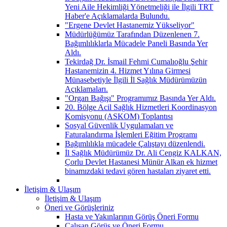
Yeni Aile Hekimliği Yönetmeliği ile İlgili TRT
Haber'e Açıklamalarda Bulundu.
"Ergene Devlet Hastanemiz Yükseliyor"
Müdürlüğümüz Tarafından Düzenlenen 7.
Bağımlılıklarla Mücadele Paneli Basında Yer
Aldı.
Tekirdağ Dr. İsmail Fehmi Cumalıoğlu Şehir
Hastanemizin 4. Hizmet Yılına Girmesi
Münasebetiyle İlgili İl Sağlık Müdürümüzün
Açıklamaları.
"Organ Bağışı" Programımız Basında Yer Aldı.
20. Bölge Acil Sağlık Hizmetleri Koordinasyon
Komisyonu (ASKOM) Toplantısı
Sosyal Güvenlik Uygulamaları ve
Faturalandırma İşlemleri Eğitim Programı
Bağımlılıkla mücadele Çalıştayı düzenlendi.
İl Sağlık Müdürümüz Dr. Ali Cengiz KALKAN,
Çorlu Devlet Hastanesi Münür Alkan ek hizmet
binamızdaki tedavi gören hastaları ziyaret etti.
İletişim & Ulaşım
İletişim & Ulaşım
Öneri ve Görüşleriniz
Hasta ve Yakınlarının Görüş Öneri Formu
Çalışan Görüş ve Öneri Formu