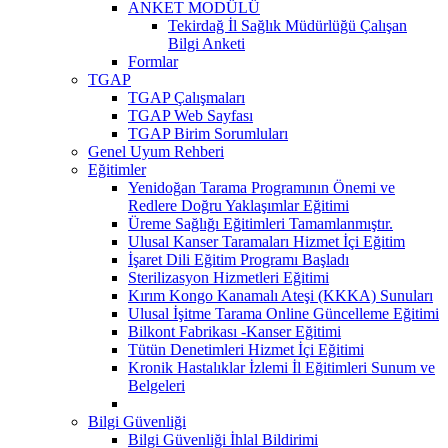
ANKET MODÜLÜ
Tekirdağ İl Sağlık Müdürlüğü Çalışan
Bilgi Anketi
Formlar
TGAP
TGAP Çalışmaları
TGAP Web Sayfası
TGAP Birim Sorumluları
Genel Uyum Rehberi
Eğitimler
Yenidoğan Tarama Programının Önemi ve
Redlere Doğru Yaklaşımlar Eğitimi
Üreme Sağlığı Eğitimleri Tamamlanmıştır.
Ulusal Kanser Taramaları Hizmet İçi Eğitim
İşaret Dili Eğitim Programı Başladı
Sterilizasyon Hizmetleri Eğitimi
Kırım Kongo Kanamalı Ateşi (KKKA) Sunuları
Ulusal İşitme Tarama Online Güncelleme Eğitimi
Bilkont Fabrikası -Kanser Eğitimi
Tütün Denetimleri Hizmet İçi Eğitimi
Kronik Hastalıklar İzlemi İl Eğitimleri Sunum ve
Belgeleri
Bilgi Güvenliği
Bilgi Güvenliği İhlal Bildirimi