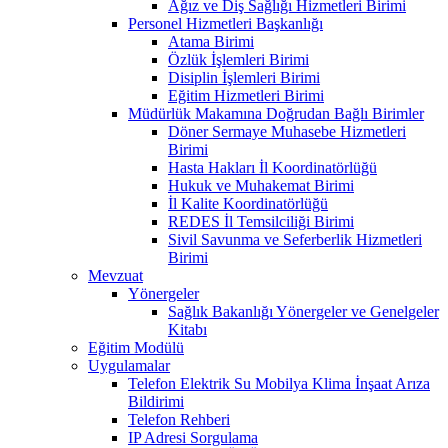
Ağız ve Diş Sağlığı Hizmetleri Birimi
Personel Hizmetleri Başkanlığı
Atama Birimi
Özlük İşlemleri Birimi
Disiplin İşlemleri Birimi
Eğitim Hizmetleri Birimi
Müdürlük Makamına Doğrudan Bağlı Birimler
Döner Sermaye Muhasebe Hizmetleri
Birimi
Hasta Hakları İl Koordinatörlüğü
Hukuk ve Muhakemat Birimi
İl Kalite Koordinatörlüğü
REDES İl Temsilciliği Birimi
Sivil Savunma ve Seferberlik Hizmetleri
Birimi
Mevzuat
Yönergeler
Sağlık Bakanlığı Yönergeler ve Genelgeler
Kitabı
Eğitim Modülü
Uygulamalar
Telefon Elektrik Su Mobilya Klima İnşaat Arıza
Bildirimi
Telefon Rehberi
IP Adresi Sorgulama