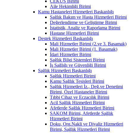
ÇEKÜS Birimi
Aile Hekimliği Birimi
Kamu Hastaneleri Hizmetleri Başkanlığı
Sağlık Bakım ve Hasta Hizmetleri Birimi
Değerlendirme ve Geliştirme Birimi
İstatistik, Analiz ve Raporlama Birimi
Hastane Hizmetleri Birimi
Destek Hizmetleri Başkanlığı
Mali Hizmetler Birimi (2.ve 3. Basamak)
Mali Hizmetler Birimi (1. Basamak)
İdari Hizmetler Birimi
Sağlık Bilgi Sistemleri Birimi
İş Sağlığı ve Güvenliği Birimi
Sağlık Hizmetleri Başkanlığı
Sağlık Hizmetleri Birimi
Kamu Sağlık Tesisleri Birimi
Sağlık Hizmetleri İz., Değ.ve Denetimi
Birimi, Özel Hastaneler Birimi
Tıbbi Cihaz ve Eczacılık Birimi
Acil Sağlık Hizmetleri Birimi
Afetlerde Sağlık Hizmetleri Birimi
SAKOM Birimi, Afetlerde Sağlık
Hizmetleri Birimi
Doku, Org.Nakli ve Diyaliz Hizmetleri
Birimi, Sağlık Hizmetleri Birimi