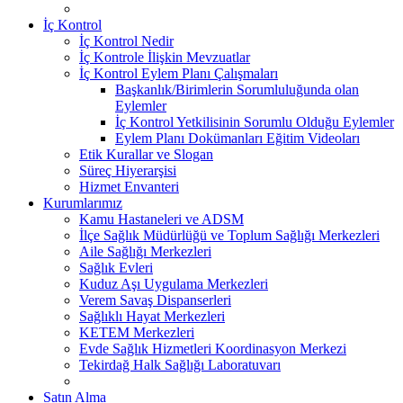
İç Kontrol
İç Kontrol Nedir
İç Kontrole İlişkin Mevzuatlar
İç Kontrol Eylem Planı Çalışmaları
Başkanlık/Birimlerin Sorumluluğunda olan
Eylemler
İç Kontrol Yetkilisinin Sorumlu Olduğu Eylemler
Eylem Planı Dokümanları Eğitim Videoları
Etik Kurallar ve Slogan
Süreç Hiyerarşisi
Hizmet Envanteri
Kurumlarımız
Kamu Hastaneleri ve ADSM
İlçe Sağlık Müdürlüğü ve Toplum Sağlığı Merkezleri
Aile Sağlığı Merkezleri
Sağlık Evleri
Kuduz Aşı Uygulama Merkezleri
Verem Savaş Dispanserleri
Sağlıklı Hayat Merkezleri
KETEM Merkezleri
Evde Sağlık Hizmetleri Koordinasyon Merkezi
Tekirdağ Halk Sağlığı Laboratuvarı
Satın Alma