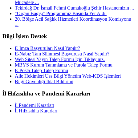
Mücadele ...
Tekirdağ Dr. İsmail Fehmi Cumalıoğlu Şehir Hastanemizin ...
"Organ Bağışı" Programımız Basında Yer Aldı.
20. Bölge Acil Sağlık Hizmetleri Koordinasyon Komisyonu
...
Bilgi İşlem Destek
E-İmza Başvuruları Nasıl Yapılır?
E-Nabız Tanı Silinmesi Başvurusu Nasıl Yapılır?
Web Sitesi Yayın Talep Formu İçin Tıklayınız.
MBYS Kurum Tanımlama ve Parola Talep Formu
E-Posta Talep Talep Formu
Aile Hekimleri Uss Bilgi Yönetim Web-KDS İşlemleri
Bilgi Güvenliği İhlal Bildirimi
İl Hıfzısıhha ve Pandemi Kararları
İl Pandemi Kararları
İl Hıfzısıhha Kararları