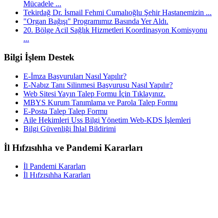
Mücadele ...
Tekirdağ Dr. İsmail Fehmi Cumalıoğlu Şehir Hastanemizin ...
"Organ Bağışı" Programımız Basında Yer Aldı.
20. Bölge Acil Sağlık Hizmetleri Koordinasyon Komisyonu
...
Bilgi İşlem Destek
E-İmza Başvuruları Nasıl Yapılır?
E-Nabız Tanı Silinmesi Başvurusu Nasıl Yapılır?
Web Sitesi Yayın Talep Formu İçin Tıklayınız.
MBYS Kurum Tanımlama ve Parola Talep Formu
E-Posta Talep Talep Formu
Aile Hekimleri Uss Bilgi Yönetim Web-KDS İşlemleri
Bilgi Güvenliği İhlal Bildirimi
İl Hıfzısıhha ve Pandemi Kararları
İl Pandemi Kararları
İl Hıfzısıhha Kararları