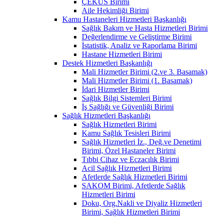
ÇEKÜS Birimi
Aile Hekimliği Birimi
Kamu Hastaneleri Hizmetleri Başkanlığı
Sağlık Bakım ve Hasta Hizmetleri Birimi
Değerlendirme ve Geliştirme Birimi
İstatistik, Analiz ve Raporlama Birimi
Hastane Hizmetleri Birimi
Destek Hizmetleri Başkanlığı
Mali Hizmetler Birimi (2.ve 3. Basamak)
Mali Hizmetler Birimi (1. Basamak)
İdari Hizmetler Birimi
Sağlık Bilgi Sistemleri Birimi
İş Sağlığı ve Güvenliği Birimi
Sağlık Hizmetleri Başkanlığı
Sağlık Hizmetleri Birimi
Kamu Sağlık Tesisleri Birimi
Sağlık Hizmetleri İz., Değ.ve Denetimi
Birimi, Özel Hastaneler Birimi
Tıbbi Cihaz ve Eczacılık Birimi
Acil Sağlık Hizmetleri Birimi
Afetlerde Sağlık Hizmetleri Birimi
SAKOM Birimi, Afetlerde Sağlık
Hizmetleri Birimi
Doku, Org.Nakli ve Diyaliz Hizmetleri
Birimi, Sağlık Hizmetleri Birimi