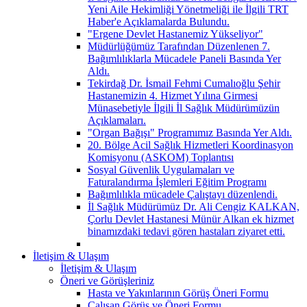
Yeni Aile Hekimliği Yönetmeliği ile İlgili TRT
Haber'e Açıklamalarda Bulundu.
"Ergene Devlet Hastanemiz Yükseliyor"
Müdürlüğümüz Tarafından Düzenlenen 7.
Bağımlılıklarla Mücadele Paneli Basında Yer
Aldı.
Tekirdağ Dr. İsmail Fehmi Cumalıoğlu Şehir
Hastanemizin 4. Hizmet Yılına Girmesi
Münasebetiyle İlgili İl Sağlık Müdürümüzün
Açıklamaları.
"Organ Bağışı" Programımız Basında Yer Aldı.
20. Bölge Acil Sağlık Hizmetleri Koordinasyon
Komisyonu (ASKOM) Toplantısı
Sosyal Güvenlik Uygulamaları ve
Faturalandırma İşlemleri Eğitim Programı
Bağımlılıkla mücadele Çalıştayı düzenlendi.
İl Sağlık Müdürümüz Dr. Ali Cengiz KALKAN,
Çorlu Devlet Hastanesi Münür Alkan ek hizmet
binamızdaki tedavi gören hastaları ziyaret etti.
İletişim & Ulaşım
İletişim & Ulaşım
Öneri ve Görüşleriniz
Hasta ve Yakınlarının Görüş Öneri Formu
Çalışan Görüş ve Öneri Formu