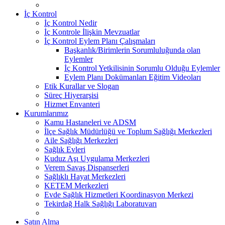
İç Kontrol
İç Kontrol Nedir
İç Kontrole İlişkin Mevzuatlar
İç Kontrol Eylem Planı Çalışmaları
Başkanlık/Birimlerin Sorumluluğunda olan
Eylemler
İç Kontrol Yetkilisinin Sorumlu Olduğu Eylemler
Eylem Planı Dokümanları Eğitim Videoları
Etik Kurallar ve Slogan
Süreç Hiyerarşisi
Hizmet Envanteri
Kurumlarımız
Kamu Hastaneleri ve ADSM
İlçe Sağlık Müdürlüğü ve Toplum Sağlığı Merkezleri
Aile Sağlığı Merkezleri
Sağlık Evleri
Kuduz Aşı Uygulama Merkezleri
Verem Savaş Dispanserleri
Sağlıklı Hayat Merkezleri
KETEM Merkezleri
Evde Sağlık Hizmetleri Koordinasyon Merkezi
Tekirdağ Halk Sağlığı Laboratuvarı
Satın Alma