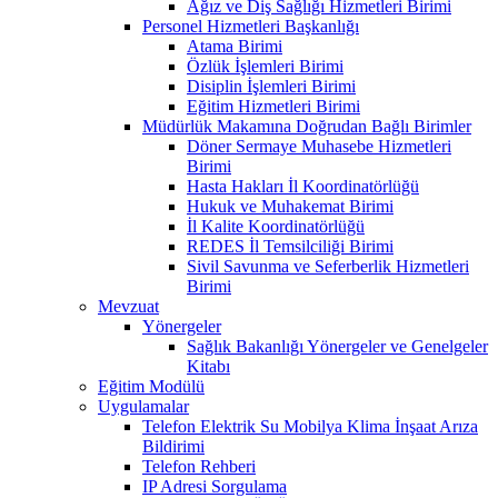
Ağız ve Diş Sağlığı Hizmetleri Birimi
Personel Hizmetleri Başkanlığı
Atama Birimi
Özlük İşlemleri Birimi
Disiplin İşlemleri Birimi
Eğitim Hizmetleri Birimi
Müdürlük Makamına Doğrudan Bağlı Birimler
Döner Sermaye Muhasebe Hizmetleri
Birimi
Hasta Hakları İl Koordinatörlüğü
Hukuk ve Muhakemat Birimi
İl Kalite Koordinatörlüğü
REDES İl Temsilciliği Birimi
Sivil Savunma ve Seferberlik Hizmetleri
Birimi
Mevzuat
Yönergeler
Sağlık Bakanlığı Yönergeler ve Genelgeler
Kitabı
Eğitim Modülü
Uygulamalar
Telefon Elektrik Su Mobilya Klima İnşaat Arıza
Bildirimi
Telefon Rehberi
IP Adresi Sorgulama