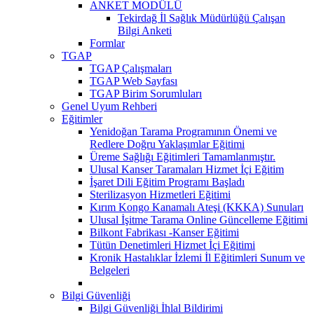
ANKET MODÜLÜ
Tekirdağ İl Sağlık Müdürlüğü Çalışan
Bilgi Anketi
Formlar
TGAP
TGAP Çalışmaları
TGAP Web Sayfası
TGAP Birim Sorumluları
Genel Uyum Rehberi
Eğitimler
Yenidoğan Tarama Programının Önemi ve
Redlere Doğru Yaklaşımlar Eğitimi
Üreme Sağlığı Eğitimleri Tamamlanmıştır.
Ulusal Kanser Taramaları Hizmet İçi Eğitim
İşaret Dili Eğitim Programı Başladı
Sterilizasyon Hizmetleri Eğitimi
Kırım Kongo Kanamalı Ateşi (KKKA) Sunuları
Ulusal İşitme Tarama Online Güncelleme Eğitimi
Bilkont Fabrikası -Kanser Eğitimi
Tütün Denetimleri Hizmet İçi Eğitimi
Kronik Hastalıklar İzlemi İl Eğitimleri Sunum ve
Belgeleri
Bilgi Güvenliği
Bilgi Güvenliği İhlal Bildirimi