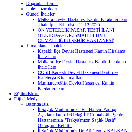
Doğrudan Temin
İhale Hazırlıkları
Güncel İhaleler
Malkara Devlet Hastanesi Kantin Kiralama İlanı
-İhale İptal Edilmiştir. 11.12.2025
ÖN YETERLİK PAZAR TESTİ İLANI
(TEKİRDAĞ DR.İSMAİL FEHMİ
CUMALIOĞLU ŞEHİR HASTANESİ)
Tamamlanan İhaleler
Kapaklı İlçe Devlet Hastanesi Kantin Kiralama
İhale İlanı
Malkara İlçe Devlet Hastanesi Kantin Kiralama
İhale İlanı
ÇOSB Kapaklı Devlet Hastanesi Kantin ve
Kafeterya Kiralama İlanı
Marmaraereğlisi Devlet Hastanesi Kantin
Kiralama İlanı
Eğitim Birimi
Dijital Medya
Basında Biz
İl Sağlık Müdürümüz TRT Habere Yaptığı
Açıklamalarda Tekirdağ İ.F.Cumalıoğlu Şehir
Hastanemizin "Trakya'mızın Sağlık Üssü"
Olduğunu Belirtti.
İl Sağlık Müdürümüz Dr. Ali Cengiz KALKAN