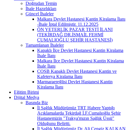
Doğrudan Temin
İhale Hazırlıkları
Güncel İhaleler
Malkara Devlet Hastanesi Kantin Kiralama İlanı
-İhale İptal Edilmiştir. 11.12.2025
ÖN YETERLİK PAZAR TESTİ İLANI
(TEKİRDAĞ DR.İSMAİL FEHMİ
CUMALIOĞLU ŞEHİR HASTANESİ)
Tamamlanan İhaleler
Kapaklı İlçe Devlet Hastanesi Kantin Kiralama
İhale İlanı
Malkara İlçe Devlet Hastanesi Kantin Kiralama
İhale İlanı
ÇOSB Kapaklı Devlet Hastanesi Kantin ve
Kafeterya Kiralama İlanı
Marmaraereğlisi Devlet Hastanesi Kantin
Kiralama İlanı
Eğitim Birimi
Dijital Medya
Basında Biz
İl Sağlık Müdürümüz TRT Habere Yaptığı
Açıklamalarda Tekirdağ İ.F.Cumalıoğlu Şehir
Hastanemizin "Trakya'mızın Sağlık Üssü"
Olduğunu Belirtti.
İl Sağlık Müdürümüz Dr. Ali Cengiz KALKAN