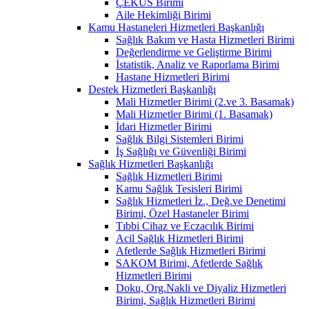
ÇEKÜS Birimi
Aile Hekimliği Birimi
Kamu Hastaneleri Hizmetleri Başkanlığı
Sağlık Bakım ve Hasta Hizmetleri Birimi
Değerlendirme ve Geliştirme Birimi
İstatistik, Analiz ve Raporlama Birimi
Hastane Hizmetleri Birimi
Destek Hizmetleri Başkanlığı
Mali Hizmetler Birimi (2.ve 3. Basamak)
Mali Hizmetler Birimi (1. Basamak)
İdari Hizmetler Birimi
Sağlık Bilgi Sistemleri Birimi
İş Sağlığı ve Güvenliği Birimi
Sağlık Hizmetleri Başkanlığı
Sağlık Hizmetleri Birimi
Kamu Sağlık Tesisleri Birimi
Sağlık Hizmetleri İz., Değ.ve Denetimi
Birimi, Özel Hastaneler Birimi
Tıbbi Cihaz ve Eczacılık Birimi
Acil Sağlık Hizmetleri Birimi
Afetlerde Sağlık Hizmetleri Birimi
SAKOM Birimi, Afetlerde Sağlık
Hizmetleri Birimi
Doku, Org.Nakli ve Diyaliz Hizmetleri
Birimi, Sağlık Hizmetleri Birimi