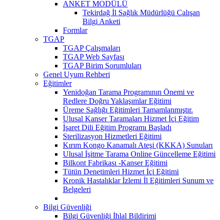
ANKET MODÜLÜ
Tekirdağ İl Sağlık Müdürlüğü Çalışan
Bilgi Anketi
Formlar
TGAP
TGAP Çalışmaları
TGAP Web Sayfası
TGAP Birim Sorumluları
Genel Uyum Rehberi
Eğitimler
Yenidoğan Tarama Programının Önemi ve
Redlere Doğru Yaklaşımlar Eğitimi
Üreme Sağlığı Eğitimleri Tamamlanmıştır.
Ulusal Kanser Taramaları Hizmet İçi Eğitim
İşaret Dili Eğitim Programı Başladı
Sterilizasyon Hizmetleri Eğitimi
Kırım Kongo Kanamalı Ateşi (KKKA) Sunuları
Ulusal İşitme Tarama Online Güncelleme Eğitimi
Bilkont Fabrikası -Kanser Eğitimi
Tütün Denetimleri Hizmet İçi Eğitimi
Kronik Hastalıklar İzlemi İl Eğitimleri Sunum ve
Belgeleri
Bilgi Güvenliği
Bilgi Güvenliği İhlal Bildirimi