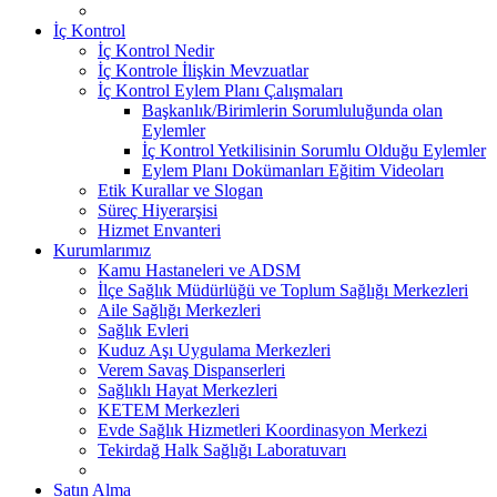
İç Kontrol
İç Kontrol Nedir
İç Kontrole İlişkin Mevzuatlar
İç Kontrol Eylem Planı Çalışmaları
Başkanlık/Birimlerin Sorumluluğunda olan
Eylemler
İç Kontrol Yetkilisinin Sorumlu Olduğu Eylemler
Eylem Planı Dokümanları Eğitim Videoları
Etik Kurallar ve Slogan
Süreç Hiyerarşisi
Hizmet Envanteri
Kurumlarımız
Kamu Hastaneleri ve ADSM
İlçe Sağlık Müdürlüğü ve Toplum Sağlığı Merkezleri
Aile Sağlığı Merkezleri
Sağlık Evleri
Kuduz Aşı Uygulama Merkezleri
Verem Savaş Dispanserleri
Sağlıklı Hayat Merkezleri
KETEM Merkezleri
Evde Sağlık Hizmetleri Koordinasyon Merkezi
Tekirdağ Halk Sağlığı Laboratuvarı
Satın Alma