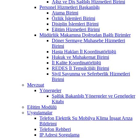
Ağız ve Diş Sağlığı Hizmetleri Birimi
Personel Hizmetleri Başkanlığı
Atama Birimi
Özlük İşlemleri Birimi
Disiplin İşlemleri Birimi
Eğitim Hizmetleri Birimi
Müdürlük Makamına Doğrudan Bağlı Birimler
Döner Sermaye Muhasebe Hizmetleri
Birimi
Hasta Hakları İl Koordinatörlüğü
Hukuk ve Muhakemat Birimi
İl Kalite Koordinatörlüğü
REDES İl Temsilciliği Birimi
Sivil Savunma ve Seferberlik Hizmetleri
Birimi
Mevzuat
Yönergeler
Sağlık Bakanlığı Yönergeler ve Genelgeler
Kitabı
Eğitim Modülü
Uygulamalar
Telefon Elektrik Su Mobilya Klima İnşaat Arıza
Bildirimi
Telefon Rehberi
IP Adresi Sorgulama