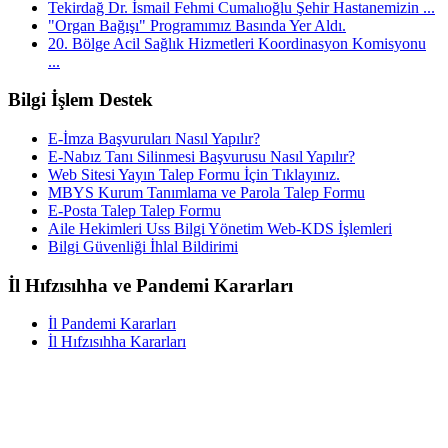
Tekirdağ Dr. İsmail Fehmi Cumalıoğlu Şehir Hastanemizin ...
"Organ Bağışı" Programımız Basında Yer Aldı.
20. Bölge Acil Sağlık Hizmetleri Koordinasyon Komisyonu
...
Bilgi İşlem Destek
E-İmza Başvuruları Nasıl Yapılır?
E-Nabız Tanı Silinmesi Başvurusu Nasıl Yapılır?
Web Sitesi Yayın Talep Formu İçin Tıklayınız.
MBYS Kurum Tanımlama ve Parola Talep Formu
E-Posta Talep Talep Formu
Aile Hekimleri Uss Bilgi Yönetim Web-KDS İşlemleri
Bilgi Güvenliği İhlal Bildirimi
İl Hıfzısıhha ve Pandemi Kararları
İl Pandemi Kararları
İl Hıfzısıhha Kararları