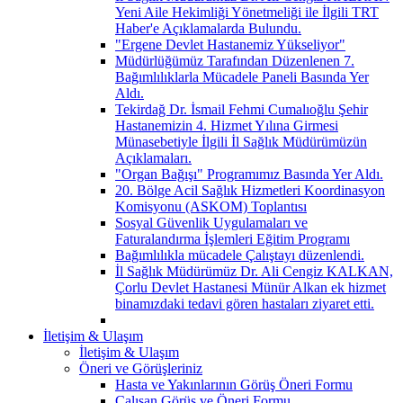
Yeni Aile Hekimliği Yönetmeliği ile İlgili TRT
Haber'e Açıklamalarda Bulundu.
"Ergene Devlet Hastanemiz Yükseliyor"
Müdürlüğümüz Tarafından Düzenlenen 7.
Bağımlılıklarla Mücadele Paneli Basında Yer
Aldı.
Tekirdağ Dr. İsmail Fehmi Cumalıoğlu Şehir
Hastanemizin 4. Hizmet Yılına Girmesi
Münasebetiyle İlgili İl Sağlık Müdürümüzün
Açıklamaları.
"Organ Bağışı" Programımız Basında Yer Aldı.
20. Bölge Acil Sağlık Hizmetleri Koordinasyon
Komisyonu (ASKOM) Toplantısı
Sosyal Güvenlik Uygulamaları ve
Faturalandırma İşlemleri Eğitim Programı
Bağımlılıkla mücadele Çalıştayı düzenlendi.
İl Sağlık Müdürümüz Dr. Ali Cengiz KALKAN,
Çorlu Devlet Hastanesi Münür Alkan ek hizmet
binamızdaki tedavi gören hastaları ziyaret etti.
İletişim & Ulaşım
İletişim & Ulaşım
Öneri ve Görüşleriniz
Hasta ve Yakınlarının Görüş Öneri Formu
Çalışan Görüş ve Öneri Formu