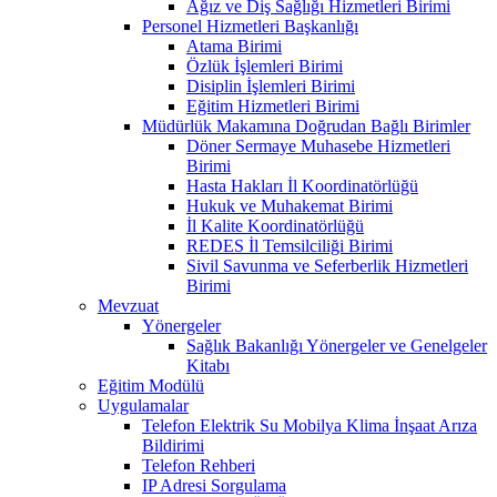
Ağız ve Diş Sağlığı Hizmetleri Birimi
Personel Hizmetleri Başkanlığı
Atama Birimi
Özlük İşlemleri Birimi
Disiplin İşlemleri Birimi
Eğitim Hizmetleri Birimi
Müdürlük Makamına Doğrudan Bağlı Birimler
Döner Sermaye Muhasebe Hizmetleri
Birimi
Hasta Hakları İl Koordinatörlüğü
Hukuk ve Muhakemat Birimi
İl Kalite Koordinatörlüğü
REDES İl Temsilciliği Birimi
Sivil Savunma ve Seferberlik Hizmetleri
Birimi
Mevzuat
Yönergeler
Sağlık Bakanlığı Yönergeler ve Genelgeler
Kitabı
Eğitim Modülü
Uygulamalar
Telefon Elektrik Su Mobilya Klima İnşaat Arıza
Bildirimi
Telefon Rehberi
IP Adresi Sorgulama