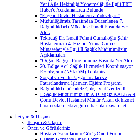
Yeni Aile Hekimliği Yönetmeliği ile İlgili TRT
Haber'e Açıklamalarda Bulundu.
"Ergene Devlet Hastanemiz Yükseliyor"
Müdürlüğümüz Tarafından Düzenlenen 7.
Bağımlılıklarla Mücadele Paneli Basında Yer
Aldı.
Tekirdağ Dr. İsmail Fehmi Cumalıoğlu Şehir
Hastanemizin 4. Hizmet Yılına Girmesi
Münasebetiyle İlgili İl Sağlık Müdürümüzün
Açıklamaları.
"Organ Bağışı" Programımız Basında Yer Aldı.
20. Bölge Acil Sağlık Hizmetleri Koordinasyon
Komisyonu (ASKOM) Toplantısı
Sosyal Güvenlik Uygulamaları ve
Faturalandırma İşlemleri Eğitim Programı
Bağımlılıkla mücadele Çalıştayı düzenlendi.
İl Sağlık Müdürümüz Dr. Ali Cengiz KALKAN,
Çorlu Devlet Hastanesi Münür Alkan ek hizmet
binamızdaki tedavi gören hastaları ziyaret etti.
İletişim & Ulaşım
İletişim & Ulaşım
Öneri ve Görüşleriniz
Hasta ve Yakınlarının Görüş Öneri Formu
Çalışan Görüş ve Öneri Formu