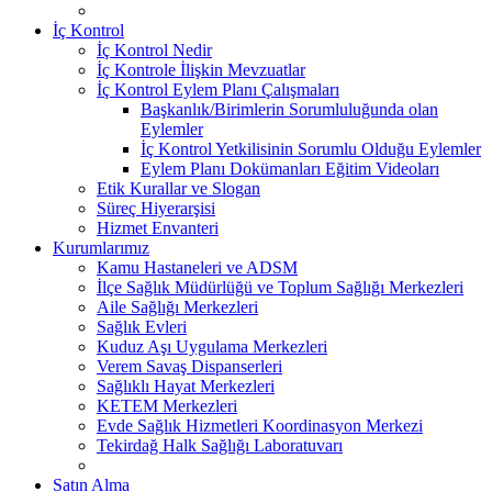
İç Kontrol
İç Kontrol Nedir
İç Kontrole İlişkin Mevzuatlar
İç Kontrol Eylem Planı Çalışmaları
Başkanlık/Birimlerin Sorumluluğunda olan
Eylemler
İç Kontrol Yetkilisinin Sorumlu Olduğu Eylemler
Eylem Planı Dokümanları Eğitim Videoları
Etik Kurallar ve Slogan
Süreç Hiyerarşisi
Hizmet Envanteri
Kurumlarımız
Kamu Hastaneleri ve ADSM
İlçe Sağlık Müdürlüğü ve Toplum Sağlığı Merkezleri
Aile Sağlığı Merkezleri
Sağlık Evleri
Kuduz Aşı Uygulama Merkezleri
Verem Savaş Dispanserleri
Sağlıklı Hayat Merkezleri
KETEM Merkezleri
Evde Sağlık Hizmetleri Koordinasyon Merkezi
Tekirdağ Halk Sağlığı Laboratuvarı
Satın Alma