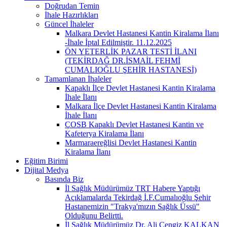
Doğrudan Temin
İhale Hazırlıkları
Güncel İhaleler
Malkara Devlet Hastanesi Kantin Kiralama İlanı
-İhale İptal Edilmiştir. 11.12.2025
ÖN YETERLİK PAZAR TESTİ İLANI
(TEKİRDAĞ DR.İSMAİL FEHMİ
CUMALIOĞLU ŞEHİR HASTANESİ)
Tamamlanan İhaleler
Kapaklı İlçe Devlet Hastanesi Kantin Kiralama
İhale İlanı
Malkara İlçe Devlet Hastanesi Kantin Kiralama
İhale İlanı
ÇOSB Kapaklı Devlet Hastanesi Kantin ve
Kafeterya Kiralama İlanı
Marmaraereğlisi Devlet Hastanesi Kantin
Kiralama İlanı
Eğitim Birimi
Dijital Medya
Basında Biz
İl Sağlık Müdürümüz TRT Habere Yaptığı
Açıklamalarda Tekirdağ İ.F.Cumalıoğlu Şehir
Hastanemizin "Trakya'mızın Sağlık Üssü"
Olduğunu Belirtti.
İl Sağlık Müdürümüz Dr. Ali Cengiz KALKAN