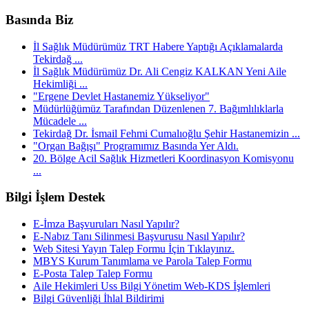
Basında Biz
İl Sağlık Müdürümüz TRT Habere Yaptığı Açıklamalarda
Tekirdağ ...
İl Sağlık Müdürümüz Dr. Ali Cengiz KALKAN Yeni Aile
Hekimliği ...
"Ergene Devlet Hastanemiz Yükseliyor"
Müdürlüğümüz Tarafından Düzenlenen 7. Bağımlılıklarla
Mücadele ...
Tekirdağ Dr. İsmail Fehmi Cumalıoğlu Şehir Hastanemizin ...
"Organ Bağışı" Programımız Basında Yer Aldı.
20. Bölge Acil Sağlık Hizmetleri Koordinasyon Komisyonu
...
Bilgi İşlem Destek
E-İmza Başvuruları Nasıl Yapılır?
E-Nabız Tanı Silinmesi Başvurusu Nasıl Yapılır?
Web Sitesi Yayın Talep Formu İçin Tıklayınız.
MBYS Kurum Tanımlama ve Parola Talep Formu
E-Posta Talep Talep Formu
Aile Hekimleri Uss Bilgi Yönetim Web-KDS İşlemleri
Bilgi Güvenliği İhlal Bildirimi