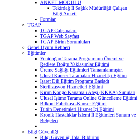
ANKET MODÜLÜ
Tekirdağ İl Sağlık Müdürlüğü Çalışan
Bilgi Anketi
Formlar
TGAP
TGAP Çalışmaları
TGAP Web Sayfası
TGAP Birim Sorumluları
Genel Uyum Rehberi
Eğitimler
Yenidoğan Tarama Programının Önemi ve
Redlere Doğru Yaklaşımlar Eğitimi
Üreme Sağlığı Eğitimleri Tamamlanmıştır.
Ulusal Kanser Taramaları Hizmet İçi Eğitim
İşaret Dili Eğitim Programı Başladı
Sterilizasyon Hizmetleri Eğitimi
Kırım Kongo Kanamalı Ateşi (KKKA) Sunuları
Ulusal İşitme Tarama Online Güncelleme Eğitimi
Bilkont Fabrikası -Kanser Eğitimi
Tütün Denetimleri Hizmet İçi Eğitimi
Kronik Hastalıklar İzlemi İl Eğitimleri Sunum ve
Belgeleri
Bilgi Güvenliği
Bilgi Güvenliği İhlal Bildirimi