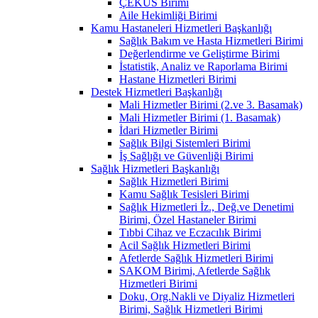
ÇEKÜS Birimi
Aile Hekimliği Birimi
Kamu Hastaneleri Hizmetleri Başkanlığı
Sağlık Bakım ve Hasta Hizmetleri Birimi
Değerlendirme ve Geliştirme Birimi
İstatistik, Analiz ve Raporlama Birimi
Hastane Hizmetleri Birimi
Destek Hizmetleri Başkanlığı
Mali Hizmetler Birimi (2.ve 3. Basamak)
Mali Hizmetler Birimi (1. Basamak)
İdari Hizmetler Birimi
Sağlık Bilgi Sistemleri Birimi
İş Sağlığı ve Güvenliği Birimi
Sağlık Hizmetleri Başkanlığı
Sağlık Hizmetleri Birimi
Kamu Sağlık Tesisleri Birimi
Sağlık Hizmetleri İz., Değ.ve Denetimi
Birimi, Özel Hastaneler Birimi
Tıbbi Cihaz ve Eczacılık Birimi
Acil Sağlık Hizmetleri Birimi
Afetlerde Sağlık Hizmetleri Birimi
SAKOM Birimi, Afetlerde Sağlık
Hizmetleri Birimi
Doku, Org.Nakli ve Diyaliz Hizmetleri
Birimi, Sağlık Hizmetleri Birimi