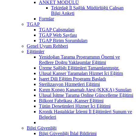
ANKET MODÜLÜ
Tekirdağ İl Sağlık Müdürlüğü Çalışan
Bilgi Anketi
Formlar
TGAP
TGAP Çalışmaları
TGAP Web Sayfası
TGAP Birim Sorumluları
Genel Uyum Rehberi
Eğitimler
Yenidoğan Tarama Programının Önemi ve
Redlere Doğru Yaklaşımlar Eğitimi
Üreme Sağlığı Eğitimleri Tamamlanmıştır.
Ulusal Kanser Taramaları Hizmet İçi Eğitim
İşaret Dili Eğitim Programı Başladı
Sterilizasyon Hizmetleri Eğitimi
Kırım Kongo Kanamalı Ateşi (KKKA) Sunuları
Ulusal İşitme Tarama Online Güncelleme Eğitimi
Bilkont Fabrikası -Kanser Eğitimi
Tütün Denetimleri Hizmet İçi Eğitimi
Kronik Hastalıklar İzlemi İl Eğitimleri Sunum ve
Belgeleri
Bilgi Güvenliği
Bilgi Güvenliği İhlal Bildirimi