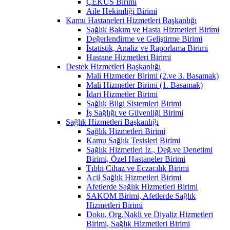
ÇEKÜS Birimi
Aile Hekimliği Birimi
Kamu Hastaneleri Hizmetleri Başkanlığı
Sağlık Bakım ve Hasta Hizmetleri Birimi
Değerlendirme ve Geliştirme Birimi
İstatistik, Analiz ve Raporlama Birimi
Hastane Hizmetleri Birimi
Destek Hizmetleri Başkanlığı
Mali Hizmetler Birimi (2.ve 3. Basamak)
Mali Hizmetler Birimi (1. Basamak)
İdari Hizmetler Birimi
Sağlık Bilgi Sistemleri Birimi
İş Sağlığı ve Güvenliği Birimi
Sağlık Hizmetleri Başkanlığı
Sağlık Hizmetleri Birimi
Kamu Sağlık Tesisleri Birimi
Sağlık Hizmetleri İz., Değ.ve Denetimi
Birimi, Özel Hastaneler Birimi
Tıbbi Cihaz ve Eczacılık Birimi
Acil Sağlık Hizmetleri Birimi
Afetlerde Sağlık Hizmetleri Birimi
SAKOM Birimi, Afetlerde Sağlık
Hizmetleri Birimi
Doku, Org.Nakli ve Diyaliz Hizmetleri
Birimi, Sağlık Hizmetleri Birimi