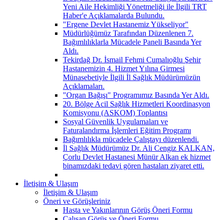
Yeni Aile Hekimliği Yönetmeliği ile İlgili TRT
Haber'e Açıklamalarda Bulundu.
"Ergene Devlet Hastanemiz Yükseliyor"
Müdürlüğümüz Tarafından Düzenlenen 7.
Bağımlılıklarla Mücadele Paneli Basında Yer
Aldı.
Tekirdağ Dr. İsmail Fehmi Cumalıoğlu Şehir
Hastanemizin 4. Hizmet Yılına Girmesi
Münasebetiyle İlgili İl Sağlık Müdürümüzün
Açıklamaları.
"Organ Bağışı" Programımız Basında Yer Aldı.
20. Bölge Acil Sağlık Hizmetleri Koordinasyon
Komisyonu (ASKOM) Toplantısı
Sosyal Güvenlik Uygulamaları ve
Faturalandırma İşlemleri Eğitim Programı
Bağımlılıkla mücadele Çalıştayı düzenlendi.
İl Sağlık Müdürümüz Dr. Ali Cengiz KALKAN,
Çorlu Devlet Hastanesi Münür Alkan ek hizmet
binamızdaki tedavi gören hastaları ziyaret etti.
İletişim & Ulaşım
İletişim & Ulaşım
Öneri ve Görüşleriniz
Hasta ve Yakınlarının Görüş Öneri Formu
Çalışan Görüş ve Öneri Formu