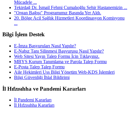
Mücadele ...
Tekirdağ Dr. İsmail Fehmi Cumalıoğlu Şehir Hastanemizin ...
"Organ Bağışı" Programımız Basında Yer Aldı.
20. Bölge Acil Sağlık Hizmetleri Koordinasyon Komisyonu
...
Bilgi İşlem Destek
E-İmza Başvuruları Nasıl Yapılır?
E-Nabız Tanı Silinmesi Başvurusu Nasıl Yapılır?
Web Sitesi Yayın Talep Formu İçin Tıklayınız.
MBYS Kurum Tanımlama ve Parola Talep Formu
E-Posta Talep Talep Formu
Aile Hekimleri Uss Bilgi Yönetim Web-KDS İşlemleri
Bilgi Güvenliği İhlal Bildirimi
İl Hıfzısıhha ve Pandemi Kararları
İl Pandemi Kararları
İl Hıfzısıhha Kararları