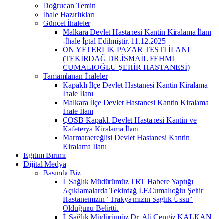
Doğrudan Temin
İhale Hazırlıkları
Güncel İhaleler
Malkara Devlet Hastanesi Kantin Kiralama İlanı
-İhale İptal Edilmiştir. 11.12.2025
ÖN YETERLİK PAZAR TESTİ İLANI
(TEKİRDAĞ DR.İSMAİL FEHMİ
CUMALIOĞLU ŞEHİR HASTANESİ)
Tamamlanan İhaleler
Kapaklı İlçe Devlet Hastanesi Kantin Kiralama
İhale İlanı
Malkara İlçe Devlet Hastanesi Kantin Kiralama
İhale İlanı
ÇOSB Kapaklı Devlet Hastanesi Kantin ve
Kafeterya Kiralama İlanı
Marmaraereğlisi Devlet Hastanesi Kantin
Kiralama İlanı
Eğitim Birimi
Dijital Medya
Basında Biz
İl Sağlık Müdürümüz TRT Habere Yaptığı
Açıklamalarda Tekirdağ İ.F.Cumalıoğlu Şehir
Hastanemizin "Trakya'mızın Sağlık Üssü"
Olduğunu Belirtti.
İl Sağlık Müdürümüz Dr. Ali Cengiz KALKAN