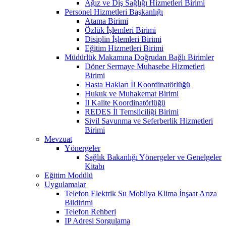
Ağız ve Diş Sağlığı Hizmetleri Birimi
Personel Hizmetleri Başkanlığı
Atama Birimi
Özlük İşlemleri Birimi
Disiplin İşlemleri Birimi
Eğitim Hizmetleri Birimi
Müdürlük Makamına Doğrudan Bağlı Birimler
Döner Sermaye Muhasebe Hizmetleri
Birimi
Hasta Hakları İl Koordinatörlüğü
Hukuk ve Muhakemat Birimi
İl Kalite Koordinatörlüğü
REDES İl Temsilciliği Birimi
Sivil Savunma ve Seferberlik Hizmetleri
Birimi
Mevzuat
Yönergeler
Sağlık Bakanlığı Yönergeler ve Genelgeler
Kitabı
Eğitim Modülü
Uygulamalar
Telefon Elektrik Su Mobilya Klima İnşaat Arıza
Bildirimi
Telefon Rehberi
IP Adresi Sorgulama