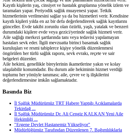
Kayıtlı kişilerin yaş, cinsiyet ve hastalık gruplarına yönelik izlem ve
taramaları yapar. Periyodik sağlık muayenesi yapar. Tetkik
hizmetlerinin verilmesini sağlar ya da bu hizmetleri verir. Kendisine
kayıtlı kişileri yılda en az bir defa değerlendirerek sağlık kayıtlarını
günceller. Evde takibi zorunlu olan özürlü, yaşlı, yatalak ve benzeri
durumdaki kişilere evde veya gezici/yerinde sağlık hizmeti verir.
Aile sağlığı merkezi şartlarında tanı veya tedavisi yapılamayan
hastaları sevk eder. İlgili mevzuatta birinci basamak sağlık
kuruluşları ve resmi tabiplerce kişiye yönelik düzenlenmesi
öngörülen her türlü sağlık raporu, sevk evrakı, reçete ve sair
belgeleri düzenler.
Aile hekimi, genellikle bireylerinin ikametlerine yakın ve kolay
ulaşılabilir konumdadır. Bu durum aile hekiminin hizmet verdiği
toplumu her yönüyle tanıması; aile, çevre ve iş ilişkilerini
değerlendirmesine imkân sağlamaktadır.
Basında Biz
İl Sağlık Müdürümüz TRT Habere Yaptığı Açıklamalarda
Tekirdağ ...
İl Sağlık Müdürümüz Dr. Ali Cengiz KALKAN Yeni Aile
Hekimliği ...
"Ergene Devlet Hastanemiz Yükseliyor"
Müdürlüğümüz Tarafından Düzenlenen 7. Bağımlılıklarla