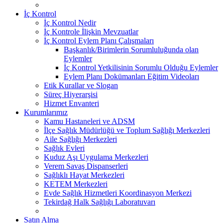
İç Kontrol
İç Kontrol Nedir
İç Kontrole İlişkin Mevzuatlar
İç Kontrol Eylem Planı Çalışmaları
Başkanlık/Birimlerin Sorumluluğunda olan
Eylemler
İç Kontrol Yetkilisinin Sorumlu Olduğu Eylemler
Eylem Planı Dokümanları Eğitim Videoları
Etik Kurallar ve Slogan
Süreç Hiyerarşisi
Hizmet Envanteri
Kurumlarımız
Kamu Hastaneleri ve ADSM
İlçe Sağlık Müdürlüğü ve Toplum Sağlığı Merkezleri
Aile Sağlığı Merkezleri
Sağlık Evleri
Kuduz Aşı Uygulama Merkezleri
Verem Savaş Dispanserleri
Sağlıklı Hayat Merkezleri
KETEM Merkezleri
Evde Sağlık Hizmetleri Koordinasyon Merkezi
Tekirdağ Halk Sağlığı Laboratuvarı
Satın Alma