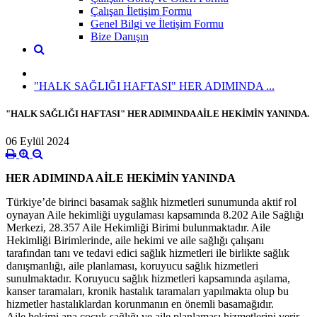
Çalışan İletişim Formu
Genel Bilgi ve İletişim Formu
Bize Danışın
"HALK SAĞLIĞI HAFTASI" HER ADIMINDA ...
"HALK SAĞLIĞI HAFTASI" HER ADIMINDA AİLE HEKİMİN YANINDA.
06 Eylül 2024
HER ADIMINDA AİLE HEKİMİN YANINDA
Türkiye’de birinci basamak sağlık hizmetleri sunumunda aktif rol
oynayan Aile hekimliği uygulaması kapsamında 8.202 Aile Sağlığı
Merkezi, 28.357 Aile Hekimliği Birimi bulunmaktadır. Aile
Hekimliği Birimlerinde, aile hekimi ve aile sağlığı çalışanı
tarafından tanı ve tedavi edici sağlık hizmetleri ile birlikte sağlık
danışmanlığı, aile planlaması, koruyucu sağlık hizmetleri
sunulmaktadır. Koruyucu sağlık hizmetleri kapsamında aşılama,
kanser taramaları, kronik hastalık taramaları yapılmakta olup bu
hizmetler hastalıklardan korunmanın en önemli basamağıdır.
Aile hekimi ana çocuk sağlığı ve aile planlaması hizmetlerini verir.