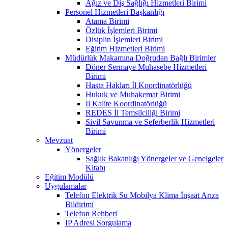
Ağız ve Diş Sağlığı Hizmetleri Birimi
Personel Hizmetleri Başkanlığı
Atama Birimi
Özlük İşlemleri Birimi
Disiplin İşlemleri Birimi
Eğitim Hizmetleri Birimi
Müdürlük Makamına Doğrudan Bağlı Birimler
Döner Sermaye Muhasebe Hizmetleri
Birimi
Hasta Hakları İl Koordinatörlüğü
Hukuk ve Muhakemat Birimi
İl Kalite Koordinatörlüğü
REDES İl Temsilciliği Birimi
Sivil Savunma ve Seferberlik Hizmetleri
Birimi
Mevzuat
Yönergeler
Sağlık Bakanlığı Yönergeler ve Genelgeler
Kitabı
Eğitim Modülü
Uygulamalar
Telefon Elektrik Su Mobilya Klima İnşaat Arıza
Bildirimi
Telefon Rehberi
IP Adresi Sorgulama