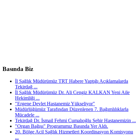
Basında Biz
İl Sağlık Müdürümüz TRT Habere Yaptığı Açıklamalarda
Tekirdağ ...
İl Sağlık Müdürümüz Dr. Ali Cengiz KALKAN Yeni Aile
Hekimliği ...
"Ergene Devlet Hastanemiz Yükseliyor"
Müdürlüğümüz Tarafından Düzenlenen 7. Bağımlılıklarla
Mücadele ...
Tekirdağ Dr. İsmail Fehmi Cumalıoğlu Şehir Hastanemizin ...
"Organ Bağışı" Programımız Basında Yer Aldı.
20. Bölge Acil Sağlık Hizmetleri Koordinasyon Komisyonu
...