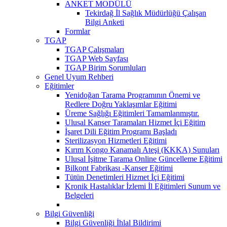
ANKET MODÜLÜ
Tekirdağ İl Sağlık Müdürlüğü Çalışan
Bilgi Anketi
Formlar
TGAP
TGAP Çalışmaları
TGAP Web Sayfası
TGAP Birim Sorumluları
Genel Uyum Rehberi
Eğitimler
Yenidoğan Tarama Programının Önemi ve
Redlere Doğru Yaklaşımlar Eğitimi
Üreme Sağlığı Eğitimleri Tamamlanmıştır.
Ulusal Kanser Taramaları Hizmet İçi Eğitim
İşaret Dili Eğitim Programı Başladı
Sterilizasyon Hizmetleri Eğitimi
Kırım Kongo Kanamalı Ateşi (KKKA) Sunuları
Ulusal İşitme Tarama Online Güncelleme Eğitimi
Bilkont Fabrikası -Kanser Eğitimi
Tütün Denetimleri Hizmet İçi Eğitimi
Kronik Hastalıklar İzlemi İl Eğitimleri Sunum ve
Belgeleri
Bilgi Güvenliği
Bilgi Güvenliği İhlal Bildirimi