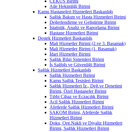
ÇEKÜS Birimi
Aile Hekimliği Birimi
Kamu Hastaneleri Hizmetleri Başkanlığı
Sağlık Bakım ve Hasta Hizmetleri Birimi
Değerlendirme ve Geliştirme Birimi
İstatistik, Analiz ve Raporlama Birimi
Hastane Hizmetleri Birimi
Destek Hizmetleri Başkanlığı
Mali Hizmetler Birimi (2.ve 3. Basamak)
Mali Hizmetler Birimi (1. Basamak)
İdari Hizmetler Birimi
Sağlık Bilgi Sistemleri Birimi
İş Sağlığı ve Güvenliği Birimi
Sağlık Hizmetleri Başkanlığı
Sağlık Hizmetleri Birimi
Kamu Sağlık Tesisleri Birimi
Sağlık Hizmetleri İz., Değ.ve Denetimi
Birimi, Özel Hastaneler Birimi
Tıbbi Cihaz ve Eczacılık Birimi
Acil Sağlık Hizmetleri Birimi
Afetlerde Sağlık Hizmetleri Birimi
SAKOM Birimi, Afetlerde Sağlık
Hizmetleri Birimi
Doku, Org.Nakli ve Diyaliz Hizmetleri
Birimi, Sağlık Hizmetleri Birimi