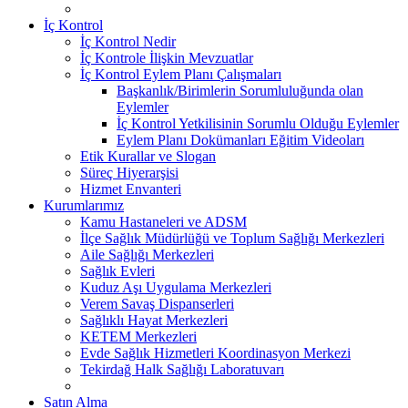
İç Kontrol
İç Kontrol Nedir
İç Kontrole İlişkin Mevzuatlar
İç Kontrol Eylem Planı Çalışmaları
Başkanlık/Birimlerin Sorumluluğunda olan
Eylemler
İç Kontrol Yetkilisinin Sorumlu Olduğu Eylemler
Eylem Planı Dokümanları Eğitim Videoları
Etik Kurallar ve Slogan
Süreç Hiyerarşisi
Hizmet Envanteri
Kurumlarımız
Kamu Hastaneleri ve ADSM
İlçe Sağlık Müdürlüğü ve Toplum Sağlığı Merkezleri
Aile Sağlığı Merkezleri
Sağlık Evleri
Kuduz Aşı Uygulama Merkezleri
Verem Savaş Dispanserleri
Sağlıklı Hayat Merkezleri
KETEM Merkezleri
Evde Sağlık Hizmetleri Koordinasyon Merkezi
Tekirdağ Halk Sağlığı Laboratuvarı
Satın Alma