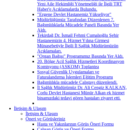
Yeni Aile Hekimliği Yönetmeliği ile İlgili TRT
Haber'e Açıklamalarda Bulundu.
"Ergene Devlet Hastanemiz Yükseliyor"
Müdürlüğümüz Tarafından Düzenlenen 7.
Bağımlılıklarla Mücadele Paneli Basında Yer
Aldı.
Tekirdağ Dr. İsmail Fehmi Cumalıoğlu Şehir
Hastanemizin 4. Hizmet Yılına Girmesi
Münasebetiyle İlgili İl Sağlık Müdürümüzün
Açıklamaları.
"Organ Bağışı" Programımız Basında Yer Aldı.
20. Bölge Acil Sağlık Hizmetleri Koordinasyon
Komisyonu (ASKOM) Toplantısı
Sosyal Güvenlik Uygulamaları ve
Faturalandırma İşlemleri Eğitim Programı
Bağımlılıkla mücadele Çalıştayı düzenlendi.
İl Sağlık Müdürümüz Dr. Ali Cengiz KALKAN,
Çorlu Devlet Hastanesi Münür Alkan ek hizmet
binamızdaki tedavi gören hastaları ziyaret etti.
İletişim & Ulaşım
İletişim & Ulaşım
Öneri ve Görüşleriniz
Hasta ve Yakınlarının Görüş Öneri Formu
Çalışan Görüş ve Öneri Formu