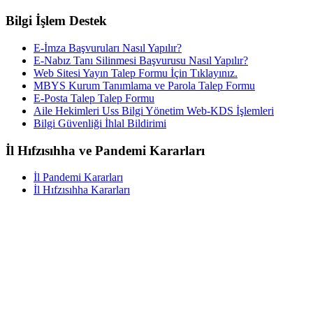
Bilgi İşlem Destek
E-İmza Başvuruları Nasıl Yapılır?
E-Nabız Tanı Silinmesi Başvurusu Nasıl Yapılır?
Web Sitesi Yayın Talep Formu İçin Tıklayınız.
MBYS Kurum Tanımlama ve Parola Talep Formu
E-Posta Talep Talep Formu
Aile Hekimleri Uss Bilgi Yönetim Web-KDS İşlemleri
Bilgi Güvenliği İhlal Bildirimi
İl Hıfzısıhha ve Pandemi Kararları
İl Pandemi Kararları
İl Hıfzısıhha Kararları