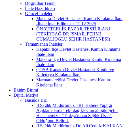
Doğrudan Temin
İhale Hazırlıkları
Güncel İhaleler
Malkara Devlet Hastanesi Kantin Kiralama İlanı
-İhale İptal Edilmiştir. 11.12.2025
ÖN YETERLİK PAZAR TESTİ İLANI
(TEKİRDAĞ DR.İSMAİL FEHMİ
CUMALIOĞLU ŞEHİR HASTANESİ)
Tamamlanan İhaleler
Kapaklı İlçe Devlet Hastanesi Kantin Kiralama
İhale İlanı
Malkara İlçe Devlet Hastanesi Kantin Kiralama
İhale İlanı
ÇOSB Kapaklı Devlet Hastanesi Kantin ve
Kafeterya Kiralama İlanı
Marmaraereğlisi Devlet Hastanesi Kantin
Kiralama İlanı
Eğitim Birimi
Dijital Medya
Basında Biz
İl Sağlık Müdürümüz TRT Habere Yaptığı
Açıklamalarda Tekirdağ İ.F.Cumalıoğlu Şehir
Hastanemizin "Trakya'mızın Sağlık Üssü"
Olduğunu Belirtti.
İl Sağlık Müdürümüz Dr. Ali Cengiz KALKAN