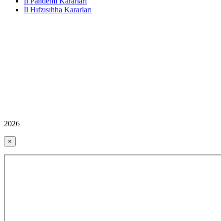
İl Pandemi Kararları
İl Hıfzısıhha Kararları
2026
×