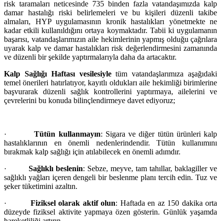
risk taramaları neticesinde 735 binden fazla vatandaşımızda kalp
damar hastalığı riski belirlemeleri ve bu kişileri düzenli takibe
almaları, HYP uygulamasının kronik hastalıkları yönetmekte ne
kadar etkili kullanıldığını ortaya koymaktadır. Tabii ki uygulamanın
başarısı, vatandaşlarımızın aile hekimlerinin yapmış olduğu çağrılara
uyarak kalp ve damar hastalıkları risk değerlendirmesini zamanında
ve düzenli bir şekilde yaptırmalarıyla daha da artacaktır.
Kalp Sağlığı Haftası vesilesiyle
tüm vatandaşlarımıza aşağıdaki
temel önerileri hatırlatıyor, kayıtlı oldukları aile hekimliği birimlerine
başvurarak düzenli sağlık kontrollerini yaptırmaya, ailelerini ve
çevrelerini bu konuda bilinçlendirmeye davet ediyoruz;
·
Tütün kullanmayın
: Sigara ve diğer tütün ürünleri kalp
hastalıklarının en önemli nedenlerindendir. Tütün kullanımını
bırakmak kalp sağlığı için atılabilecek en önemli adımdır.
·
Sağlıklı beslenin
: Sebze, meyve, tam tahıllar, baklagiller ve
sağlıklı yağları içeren dengeli bir beslenme planı tercih edin. Tuz ve
şeker tüketimini azaltın.
·
Fiziksel olarak aktif olun
: Haftada en az 150 dakika orta
düzeyde fiziksel aktivite yapmaya özen gösterin. Günlük yaşamda
hareketliliği artırın.