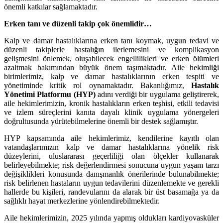
önemli katkılar sağlamaktadır.
Erken tanı ve düzenli takip çok önemlidir…
Kalp ve damar hastalıklarına erken tanı koymak, uygun tedavi ve
düzenli takiplerle hastalığın ilerlemesini ve komplikasyon
gelişmesini önlemek, oluşabilecek engellilikleri ve erken ölümleri
azaltmak bakımından büyük önem taşımaktadır. Aile hekimliği
birimlerimiz, kalp ve damar hastalıklarının erken tespiti ve
yönetiminde kritik rol oynamaktadır.
Bakanlığımız,
Hastalık
Yönetimi Platformu (HYP)
adını verdiği bir uygulama geliştirerek,
aile hekimlerimizin, kronik hastalıkların erken teşhisi, etkili tedavisi
ve izlem süreçlerini kanıta dayalı klinik uygulama yönergeleri
doğrultusunda yürütebilmelerine önemli bir destek sağlamıştır.
HYP kapsamında aile hekimlerimiz, kendilerine kayıtlı olan
vatandaşlarımızın kalp ve damar hastalıklarına yönelik risk
düzeylerini, uluslararası geçerliliği olan ölçekler kullanarak
belirleyebilmekte; risk değerlendirmesi sonucuna uygun yaşam tarzı
değişiklikleri konusunda danışmanlık önerilerinde bulunabilmekte;
risk belirlenen hastaların uygun tedavilerini düzenlemekte ve gerekli
hallerde bu kişileri, randevularını da alarak bir üst basamağa ya da
sağlıklı hayat merkezlerine yönlendirebilmektedir.
Aile hekimlerimizin, 2025 yılında yapmış oldukları kardiyovasküler