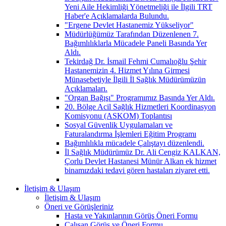
Yeni Aile Hekimliği Yönetmeliği ile İlgili TRT
Haber'e Açıklamalarda Bulundu.
"Ergene Devlet Hastanemiz Yükseliyor"
Müdürlüğümüz Tarafından Düzenlenen 7.
Bağımlılıklarla Mücadele Paneli Basında Yer
Aldı.
Tekirdağ Dr. İsmail Fehmi Cumalıoğlu Şehir
Hastanemizin 4. Hizmet Yılına Girmesi
Münasebetiyle İlgili İl Sağlık Müdürümüzün
Açıklamaları.
"Organ Bağışı" Programımız Basında Yer Aldı.
20. Bölge Acil Sağlık Hizmetleri Koordinasyon
Komisyonu (ASKOM) Toplantısı
Sosyal Güvenlik Uygulamaları ve
Faturalandırma İşlemleri Eğitim Programı
Bağımlılıkla mücadele Çalıştayı düzenlendi.
İl Sağlık Müdürümüz Dr. Ali Cengiz KALKAN,
Çorlu Devlet Hastanesi Münür Alkan ek hizmet
binamızdaki tedavi gören hastaları ziyaret etti.
İletişim & Ulaşım
İletişim & Ulaşım
Öneri ve Görüşleriniz
Hasta ve Yakınlarının Görüş Öneri Formu
Çalışan Görüş ve Öneri Formu