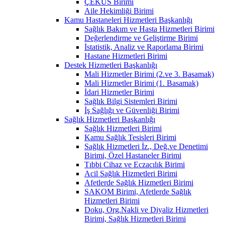
ÇEKÜS Birimi
Aile Hekimliği Birimi
Kamu Hastaneleri Hizmetleri Başkanlığı
Sağlık Bakım ve Hasta Hizmetleri Birimi
Değerlendirme ve Geliştirme Birimi
İstatistik, Analiz ve Raporlama Birimi
Hastane Hizmetleri Birimi
Destek Hizmetleri Başkanlığı
Mali Hizmetler Birimi (2.ve 3. Basamak)
Mali Hizmetler Birimi (1. Basamak)
İdari Hizmetler Birimi
Sağlık Bilgi Sistemleri Birimi
İş Sağlığı ve Güvenliği Birimi
Sağlık Hizmetleri Başkanlığı
Sağlık Hizmetleri Birimi
Kamu Sağlık Tesisleri Birimi
Sağlık Hizmetleri İz., Değ.ve Denetimi
Birimi, Özel Hastaneler Birimi
Tıbbi Cihaz ve Eczacılık Birimi
Acil Sağlık Hizmetleri Birimi
Afetlerde Sağlık Hizmetleri Birimi
SAKOM Birimi, Afetlerde Sağlık
Hizmetleri Birimi
Doku, Org.Nakli ve Diyaliz Hizmetleri
Birimi, Sağlık Hizmetleri Birimi