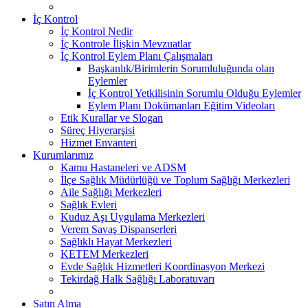
İç Kontrol
İç Kontrol Nedir
İç Kontrole İlişkin Mevzuatlar
İç Kontrol Eylem Planı Çalışmaları
Başkanlık/Birimlerin Sorumluluğunda olan
Eylemler
İç Kontrol Yetkilisinin Sorumlu Olduğu Eylemler
Eylem Planı Dokümanları Eğitim Videoları
Etik Kurallar ve Slogan
Süreç Hiyerarşisi
Hizmet Envanteri
Kurumlarımız
Kamu Hastaneleri ve ADSM
İlçe Sağlık Müdürlüğü ve Toplum Sağlığı Merkezleri
Aile Sağlığı Merkezleri
Sağlık Evleri
Kuduz Aşı Uygulama Merkezleri
Verem Savaş Dispanserleri
Sağlıklı Hayat Merkezleri
KETEM Merkezleri
Evde Sağlık Hizmetleri Koordinasyon Merkezi
Tekirdağ Halk Sağlığı Laboratuvarı
Satın Alma