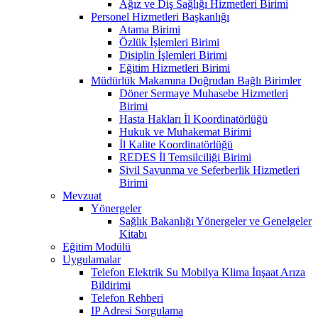
Ağız ve Diş Sağlığı Hizmetleri Birimi
Personel Hizmetleri Başkanlığı
Atama Birimi
Özlük İşlemleri Birimi
Disiplin İşlemleri Birimi
Eğitim Hizmetleri Birimi
Müdürlük Makamına Doğrudan Bağlı Birimler
Döner Sermaye Muhasebe Hizmetleri
Birimi
Hasta Hakları İl Koordinatörlüğü
Hukuk ve Muhakemat Birimi
İl Kalite Koordinatörlüğü
REDES İl Temsilciliği Birimi
Sivil Savunma ve Seferberlik Hizmetleri
Birimi
Mevzuat
Yönergeler
Sağlık Bakanlığı Yönergeler ve Genelgeler
Kitabı
Eğitim Modülü
Uygulamalar
Telefon Elektrik Su Mobilya Klima İnşaat Arıza
Bildirimi
Telefon Rehberi
IP Adresi Sorgulama