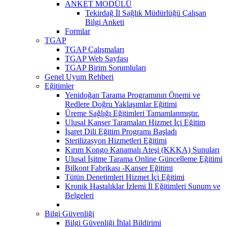
ANKET MODÜLÜ
Tekirdağ İl Sağlık Müdürlüğü Çalışan
Bilgi Anketi
Formlar
TGAP
TGAP Çalışmaları
TGAP Web Sayfası
TGAP Birim Sorumluları
Genel Uyum Rehberi
Eğitimler
Yenidoğan Tarama Programının Önemi ve
Redlere Doğru Yaklaşımlar Eğitimi
Üreme Sağlığı Eğitimleri Tamamlanmıştır.
Ulusal Kanser Taramaları Hizmet İçi Eğitim
İşaret Dili Eğitim Programı Başladı
Sterilizasyon Hizmetleri Eğitimi
Kırım Kongo Kanamalı Ateşi (KKKA) Sunuları
Ulusal İşitme Tarama Online Güncelleme Eğitimi
Bilkont Fabrikası -Kanser Eğitimi
Tütün Denetimleri Hizmet İçi Eğitimi
Kronik Hastalıklar İzlemi İl Eğitimleri Sunum ve
Belgeleri
Bilgi Güvenliği
Bilgi Güvenliği İhlal Bildirimi