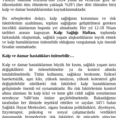
ülkemizdeki tüm ölümlerin yaklaşık %28’i (her dört ölümden biri)
kalp ve damar hastalıklarından kaynaklanmaktadır.
Bu sebeplerden dolayı, kalp sağlığının korunması ve risk
faktörlerinin azaltılması, toplum sağlığının geliştirilmesi gereken
öncelikli alanlarının başında yer almaktadır. Her yıl 12-18 Nisan
tarihleri arasını kapsayan
Kalp Sağlığı Haftası
, toplumda
farkındalık oluşturmak, sağlıklı yaşam alışkanlıklarını teşvik etmek
ve kalp hastalıklarının önlenebilir olduğunu vurgulamak için önemli
fırsatlar sunmaktadır.
Kalp ve damar hastalıkları önlenebilir…
Kalp ve damar hastalıklarının büyük bir kısmı, sağlıklı yaşam tarzı
değişiklikleri ile önlenebilmekte ya da kontrol altında
tutulabilmektedir. Tütün kullanımı, sağlıksız beslenme, fiziksel
hareketsizlik, aşırı kilo, yüksek tansiyon, yüksek kolesterol gibi
değiştirilebilir nitelikteki risk faktörleri kalp hastalıklarının
gelişiminde önemli rol oynamaktadır. Bu risk faktörlerinin kontrol
altına alınması ile kalp krizi ve inme gibi ciddi sağlık sorunlarının
neredeyse %80’inin önüne geçilebilmektedir. Bakanlığımız
tarafından her ilimizde teşekkül ettirilen ve sayıları 345’i bulan
Sağlıklı Hayat Merkezleri, sigara bırakma poliklinikleri, diyetisyen,
fizyoterapist, psikolog ve sosyal çalışmacılarla verdikleri
danışmanlık hizmetleriyle risk faktörleri ile mücadele sürecine