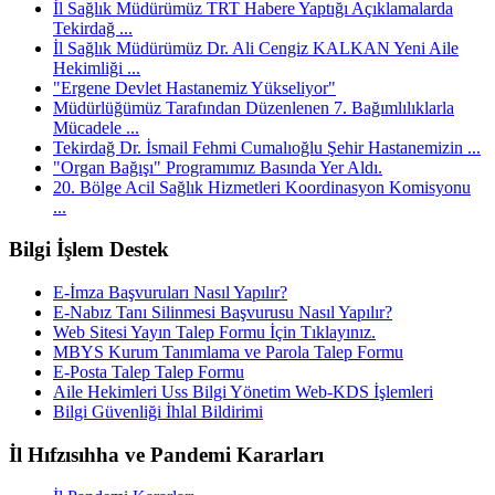
İl Sağlık Müdürümüz TRT Habere Yaptığı Açıklamalarda
Tekirdağ ...
İl Sağlık Müdürümüz Dr. Ali Cengiz KALKAN Yeni Aile
Hekimliği ...
"Ergene Devlet Hastanemiz Yükseliyor"
Müdürlüğümüz Tarafından Düzenlenen 7. Bağımlılıklarla
Mücadele ...
Tekirdağ Dr. İsmail Fehmi Cumalıoğlu Şehir Hastanemizin ...
"Organ Bağışı" Programımız Basında Yer Aldı.
20. Bölge Acil Sağlık Hizmetleri Koordinasyon Komisyonu
...
Bilgi İşlem Destek
E-İmza Başvuruları Nasıl Yapılır?
E-Nabız Tanı Silinmesi Başvurusu Nasıl Yapılır?
Web Sitesi Yayın Talep Formu İçin Tıklayınız.
MBYS Kurum Tanımlama ve Parola Talep Formu
E-Posta Talep Talep Formu
Aile Hekimleri Uss Bilgi Yönetim Web-KDS İşlemleri
Bilgi Güvenliği İhlal Bildirimi
İl Hıfzısıhha ve Pandemi Kararları