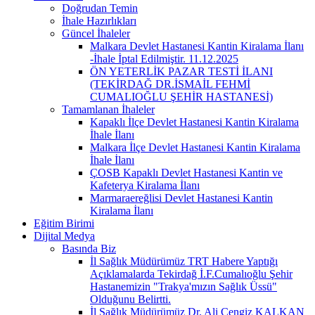
Doğrudan Temin
İhale Hazırlıkları
Güncel İhaleler
Malkara Devlet Hastanesi Kantin Kiralama İlanı
-İhale İptal Edilmiştir. 11.12.2025
ÖN YETERLİK PAZAR TESTİ İLANI
(TEKİRDAĞ DR.İSMAİL FEHMİ
CUMALIOĞLU ŞEHİR HASTANESİ)
Tamamlanan İhaleler
Kapaklı İlçe Devlet Hastanesi Kantin Kiralama
İhale İlanı
Malkara İlçe Devlet Hastanesi Kantin Kiralama
İhale İlanı
ÇOSB Kapaklı Devlet Hastanesi Kantin ve
Kafeterya Kiralama İlanı
Marmaraereğlisi Devlet Hastanesi Kantin
Kiralama İlanı
Eğitim Birimi
Dijital Medya
Basında Biz
İl Sağlık Müdürümüz TRT Habere Yaptığı
Açıklamalarda Tekirdağ İ.F.Cumalıoğlu Şehir
Hastanemizin "Trakya'mızın Sağlık Üssü"
Olduğunu Belirtti.
İl Sağlık Müdürümüz Dr. Ali Cengiz KALKAN