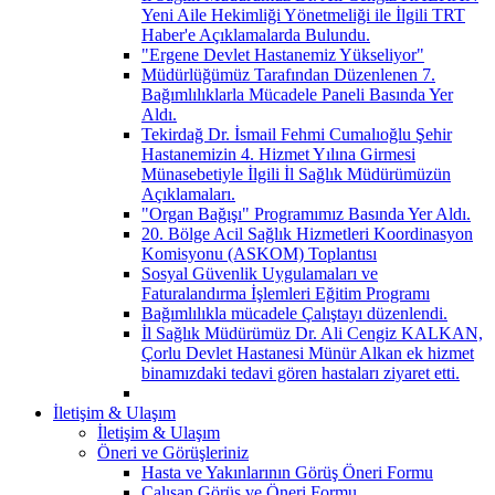
Yeni Aile Hekimliği Yönetmeliği ile İlgili TRT
Haber'e Açıklamalarda Bulundu.
"Ergene Devlet Hastanemiz Yükseliyor"
Müdürlüğümüz Tarafından Düzenlenen 7.
Bağımlılıklarla Mücadele Paneli Basında Yer
Aldı.
Tekirdağ Dr. İsmail Fehmi Cumalıoğlu Şehir
Hastanemizin 4. Hizmet Yılına Girmesi
Münasebetiyle İlgili İl Sağlık Müdürümüzün
Açıklamaları.
"Organ Bağışı" Programımız Basında Yer Aldı.
20. Bölge Acil Sağlık Hizmetleri Koordinasyon
Komisyonu (ASKOM) Toplantısı
Sosyal Güvenlik Uygulamaları ve
Faturalandırma İşlemleri Eğitim Programı
Bağımlılıkla mücadele Çalıştayı düzenlendi.
İl Sağlık Müdürümüz Dr. Ali Cengiz KALKAN,
Çorlu Devlet Hastanesi Münür Alkan ek hizmet
binamızdaki tedavi gören hastaları ziyaret etti.
İletişim & Ulaşım
İletişim & Ulaşım
Öneri ve Görüşleriniz
Hasta ve Yakınlarının Görüş Öneri Formu
Çalışan Görüş ve Öneri Formu