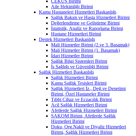
ÇEKÜS Birimi
Aile Hekimliği Birimi
Kamu Hastaneleri Hizmetleri Başkanlığı
Sağlık Bakım ve Hasta Hizmetleri Birimi
Değerlendirme ve Geliştirme Birimi
İstatistik, Analiz ve Raporlama Birimi
Hastane Hizmetleri Birimi
Destek Hizmetleri Başkanlığı
Mali Hizmetler Birimi (2.ve 3. Basamak)
Mali Hizmetler Birimi (1. Basamak)
İdari Hizmetler Birimi
Sağlık Bilgi Sistemleri Birimi
İş Sağlığı ve Güvenliği Birimi
Sağlık Hizmetleri Başkanlığı
Sağlık Hizmetleri Birimi
Kamu Sağlık Tesisleri Birimi
Sağlık Hizmetleri İz., Değ.ve Denetimi
Birimi, Özel Hastaneler Birimi
Tıbbi Cihaz ve Eczacılık Birimi
Acil Sağlık Hizmetleri Birimi
Afetlerde Sağlık Hizmetleri Birimi
SAKOM Birimi, Afetlerde Sağlık
Hizmetleri Birimi
Doku, Org.Nakli ve Diyaliz Hizmetleri
Birimi, Sağlık Hizmetleri Birimi