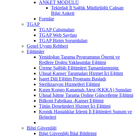
ANKET MODÜLÜ
Tekirdağ İl Sağlık Müdürlüğü Çalışan
Bilgi Anketi
Formlar
TGAP
TGAP Çalışmaları
TGAP Web Sayfası
TGAP Birim Sorumluları
Genel Uyum Rehberi
Eğitimler
Yenidoğan Tarama Programının Önemi ve
Redlere Doğru Yaklaşımlar Eğitimi
Üreme Sağlığı Eğitimleri Tamamlanmıştır.
Ulusal Kanser Taramaları Hizmet İçi Eğitim
İşaret Dili Eğitim Programı Başladı
Sterilizasyon Hizmetleri Eğitimi
Kırım Kongo Kanamalı Ateşi (KKKA) Sunuları
Ulusal İşitme Tarama Online Güncelleme Eğitimi
Bilkont Fabrikası -Kanser Eğitimi
Tütün Denetimleri Hizmet İçi Eğitimi
Kronik Hastalıklar İzlemi İl Eğitimleri Sunum ve
Belgeleri
Bilgi Güvenliği
Bilgi Güvenliği İhlal Bildirimi