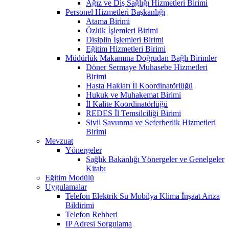
Ağız ve Diş Sağlığı Hizmetleri Birimi
Personel Hizmetleri Başkanlığı
Atama Birimi
Özlük İşlemleri Birimi
Disiplin İşlemleri Birimi
Eğitim Hizmetleri Birimi
Müdürlük Makamına Doğrudan Bağlı Birimler
Döner Sermaye Muhasebe Hizmetleri
Birimi
Hasta Hakları İl Koordinatörlüğü
Hukuk ve Muhakemat Birimi
İl Kalite Koordinatörlüğü
REDES İl Temsilciliği Birimi
Sivil Savunma ve Seferberlik Hizmetleri
Birimi
Mevzuat
Yönergeler
Sağlık Bakanlığı Yönergeler ve Genelgeler
Kitabı
Eğitim Modülü
Uygulamalar
Telefon Elektrik Su Mobilya Klima İnşaat Arıza
Bildirimi
Telefon Rehberi
IP Adresi Sorgulama