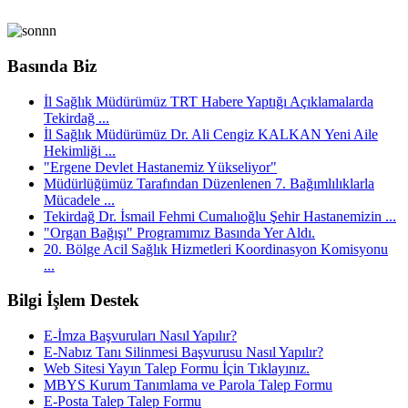
Basında Biz
İl Sağlık Müdürümüz TRT Habere Yaptığı Açıklamalarda
Tekirdağ ...
İl Sağlık Müdürümüz Dr. Ali Cengiz KALKAN Yeni Aile
Hekimliği ...
"Ergene Devlet Hastanemiz Yükseliyor"
Müdürlüğümüz Tarafından Düzenlenen 7. Bağımlılıklarla
Mücadele ...
Tekirdağ Dr. İsmail Fehmi Cumalıoğlu Şehir Hastanemizin ...
"Organ Bağışı" Programımız Basında Yer Aldı.
20. Bölge Acil Sağlık Hizmetleri Koordinasyon Komisyonu
...
Bilgi İşlem Destek
E-İmza Başvuruları Nasıl Yapılır?
E-Nabız Tanı Silinmesi Başvurusu Nasıl Yapılır?
Web Sitesi Yayın Talep Formu İçin Tıklayınız.
MBYS Kurum Tanımlama ve Parola Talep Formu
E-Posta Talep Talep Formu