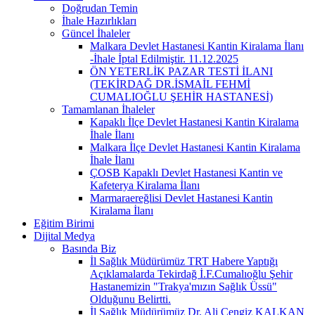
Doğrudan Temin
İhale Hazırlıkları
Güncel İhaleler
Malkara Devlet Hastanesi Kantin Kiralama İlanı
-İhale İptal Edilmiştir. 11.12.2025
ÖN YETERLİK PAZAR TESTİ İLANI
(TEKİRDAĞ DR.İSMAİL FEHMİ
CUMALIOĞLU ŞEHİR HASTANESİ)
Tamamlanan İhaleler
Kapaklı İlçe Devlet Hastanesi Kantin Kiralama
İhale İlanı
Malkara İlçe Devlet Hastanesi Kantin Kiralama
İhale İlanı
ÇOSB Kapaklı Devlet Hastanesi Kantin ve
Kafeterya Kiralama İlanı
Marmaraereğlisi Devlet Hastanesi Kantin
Kiralama İlanı
Eğitim Birimi
Dijital Medya
Basında Biz
İl Sağlık Müdürümüz TRT Habere Yaptığı
Açıklamalarda Tekirdağ İ.F.Cumalıoğlu Şehir
Hastanemizin "Trakya'mızın Sağlık Üssü"
Olduğunu Belirtti.
İl Sağlık Müdürümüz Dr. Ali Cengiz KALKAN