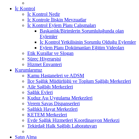
İç Kontrol
İç Kontrol Nedir
İç Kontrole İlişkin Mevzuatlar
İç Kontrol Eylem Planı Çalışmaları
Başkanlık/Birimlerin Sorumluluğunda olan
Eylemler
İç Kontrol Yetkilisinin Sorumlu Olduğu Eylemler
Eylem Planı Dokümanları Eğitim Videoları
Etik Kurallar ve Slogan
Süreç Hiyerarşisi
Hizmet Envanteri
Kurumlarımız
Kamu Hastaneleri ve ADSM
İlçe Sağlık Müdürlüğü ve Toplum Sağlığı Merkezleri
Aile Sağlığı Merkezleri
Sağlık Evleri
Kuduz Aşı Uygulama Merkezleri
Verem Savaş Dispanserleri
Sağlıklı Hayat Merkezleri
KETEM Merkezleri
Evde Sağlık Hizmetleri Koordinasyon Merkezi
Tekirdağ Halk Sağlığı Laboratuvarı
Satın Alma