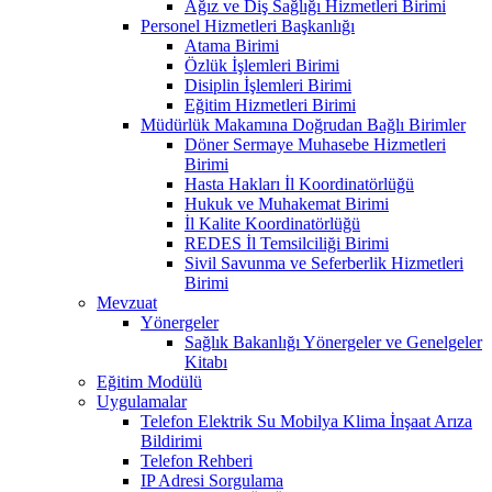
Ağız ve Diş Sağlığı Hizmetleri Birimi
Personel Hizmetleri Başkanlığı
Atama Birimi
Özlük İşlemleri Birimi
Disiplin İşlemleri Birimi
Eğitim Hizmetleri Birimi
Müdürlük Makamına Doğrudan Bağlı Birimler
Döner Sermaye Muhasebe Hizmetleri
Birimi
Hasta Hakları İl Koordinatörlüğü
Hukuk ve Muhakemat Birimi
İl Kalite Koordinatörlüğü
REDES İl Temsilciliği Birimi
Sivil Savunma ve Seferberlik Hizmetleri
Birimi
Mevzuat
Yönergeler
Sağlık Bakanlığı Yönergeler ve Genelgeler
Kitabı
Eğitim Modülü
Uygulamalar
Telefon Elektrik Su Mobilya Klima İnşaat Arıza
Bildirimi
Telefon Rehberi
IP Adresi Sorgulama