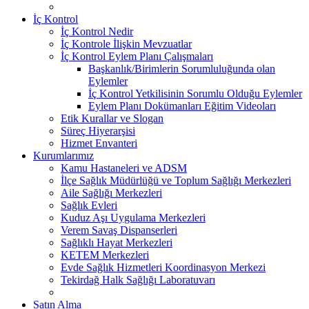
İç Kontrol
İç Kontrol Nedir
İç Kontrole İlişkin Mevzuatlar
İç Kontrol Eylem Planı Çalışmaları
Başkanlık/Birimlerin Sorumluluğunda olan
Eylemler
İç Kontrol Yetkilisinin Sorumlu Olduğu Eylemler
Eylem Planı Dokümanları Eğitim Videoları
Etik Kurallar ve Slogan
Süreç Hiyerarşisi
Hizmet Envanteri
Kurumlarımız
Kamu Hastaneleri ve ADSM
İlçe Sağlık Müdürlüğü ve Toplum Sağlığı Merkezleri
Aile Sağlığı Merkezleri
Sağlık Evleri
Kuduz Aşı Uygulama Merkezleri
Verem Savaş Dispanserleri
Sağlıklı Hayat Merkezleri
KETEM Merkezleri
Evde Sağlık Hizmetleri Koordinasyon Merkezi
Tekirdağ Halk Sağlığı Laboratuvarı
Satın Alma