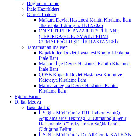
Doğrudan Temin
İhale Hazırlıkları
Güncel İhaleler
Malkara Devlet Hastanesi Kantin Kiralama İlanı
-İhale İptal Edilmiştir. 11.12.2025
ÖN YETERLİK PAZAR TESTİ İLANI
(TEKİRDAĞ DR.İSMAİL FEHMİ
CUMALIOĞLU ŞEHİR HASTANESİ)
Tamamlanan İhaleler
Kapaklı İlçe Devlet Hastanesi Kantin Kiralama
İhale İlanı
Malkara İlçe Devlet Hastanesi Kantin Kiralama
İhale İlanı
ÇOSB Kapaklı Devlet Hastanesi Kantin ve
Kafeterya Kiralama İlanı
Marmaraereğlisi Devlet Hastanesi Kantin
Kiralama İlanı
Eğitim Birimi
Dijital Medya
Basında Biz
İl Sağlık Müdürümüz TRT Habere Yaptığı
Açıklamalarda Tekirdağ İ.F.Cumalıoğlu Şehir
Hastanemizin "Trakya'mızın Sağlık Üssü"
Olduğunu Belirtti.
İl Sağlık Müdürümüz Dr. Ali Cengiz KALKAN