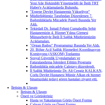
Yeni Aile Hekimliği Yönetmeliği ile İlgili TRT
Haber'e Açıklamalarda Bulundu.
"Ergene Devlet Hastanemiz Yükseliyor"
Müdürlüğümüz Tarafından Düzenlenen 7.
Bağımlılıklarla Mücadele Paneli Basında Yer
Aldı.
Tekirdağ Dr. İsmail Fehmi Cumalıoğlu Şehir
Hastanemizin 4. Hizmet Yılına Girmesi
Münasebetiyle İlgili İl Sağlık Müdürümüzün
Açıklamaları.
"Organ Bağışı" Programımız Basında Yer Aldı.
20. Bölge Acil Sağlık Hizmetleri Koordinasyon
Komisyonu (ASKOM) Toplantısı
Sosyal Güvenlik Uygulamaları ve
Faturalandırma İşlemleri Eğitim Programı
Bağımlılıkla mücadele Çalıştayı düzenlendi.
İl Sağlık Müdürümüz Dr. Ali Cengiz KALKAN,
Çorlu Devlet Hastanesi Münür Alkan ek hizmet
binamızdaki tedavi gören hastaları ziyaret etti.
İletişim & Ulaşım
İletişim & Ulaşım
Öneri ve Görüşleriniz
Hasta ve Yakınlarının Görüş Öneri Formu
Çalışan Görüş ve Öneri Formu