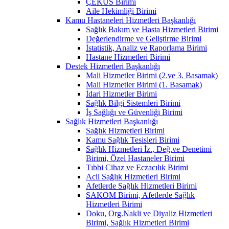
ÇEKÜS Birimi
Aile Hekimliği Birimi
Kamu Hastaneleri Hizmetleri Başkanlığı
Sağlık Bakım ve Hasta Hizmetleri Birimi
Değerlendirme ve Geliştirme Birimi
İstatistik, Analiz ve Raporlama Birimi
Hastane Hizmetleri Birimi
Destek Hizmetleri Başkanlığı
Mali Hizmetler Birimi (2.ve 3. Basamak)
Mali Hizmetler Birimi (1. Basamak)
İdari Hizmetler Birimi
Sağlık Bilgi Sistemleri Birimi
İş Sağlığı ve Güvenliği Birimi
Sağlık Hizmetleri Başkanlığı
Sağlık Hizmetleri Birimi
Kamu Sağlık Tesisleri Birimi
Sağlık Hizmetleri İz., Değ.ve Denetimi
Birimi, Özel Hastaneler Birimi
Tıbbi Cihaz ve Eczacılık Birimi
Acil Sağlık Hizmetleri Birimi
Afetlerde Sağlık Hizmetleri Birimi
SAKOM Birimi, Afetlerde Sağlık
Hizmetleri Birimi
Doku, Org.Nakli ve Diyaliz Hizmetleri
Birimi, Sağlık Hizmetleri Birimi