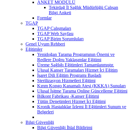
ANKET MODÜLÜ
Tekirdağ İl Sağlık Müdürlüğü Çalışan
Bilgi Anketi
Formlar
TGAP
TGAP Çalışmaları
TGAP Web Sayfası
TGAP Birim Sorumluları
Genel Uyum Rehberi
Eğitimler
Yenidoğan Tarama Programının Önemi ve
Redlere Doğru Yaklaşımlar Eğitimi
Üreme Sağlığı Eğitimleri Tamamlanmıştır.
Ulusal Kanser Taramaları Hizmet İçi Eğitim
İşaret Dili Eğitim Programı Başladı
Sterilizasyon Hizmetleri Eğitimi
Kırım Kongo Kanamalı Ateşi (KKKA) Sunuları
Ulusal İşitme Tarama Online Güncelleme Eğitimi
Bilkont Fabrikası -Kanser Eğitimi
Tütün Denetimleri Hizmet İçi Eğitimi
Kronik Hastalıklar İzlemi İl Eğitimleri Sunum ve
Belgeleri
Bilgi Güvenliği
Bilgi Güvenliği İhlal Bildirimi