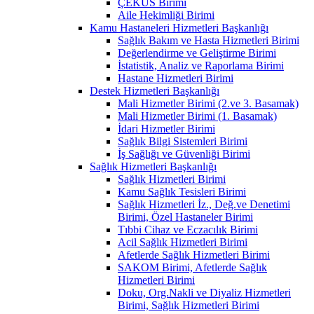
ÇEKÜS Birimi
Aile Hekimliği Birimi
Kamu Hastaneleri Hizmetleri Başkanlığı
Sağlık Bakım ve Hasta Hizmetleri Birimi
Değerlendirme ve Geliştirme Birimi
İstatistik, Analiz ve Raporlama Birimi
Hastane Hizmetleri Birimi
Destek Hizmetleri Başkanlığı
Mali Hizmetler Birimi (2.ve 3. Basamak)
Mali Hizmetler Birimi (1. Basamak)
İdari Hizmetler Birimi
Sağlık Bilgi Sistemleri Birimi
İş Sağlığı ve Güvenliği Birimi
Sağlık Hizmetleri Başkanlığı
Sağlık Hizmetleri Birimi
Kamu Sağlık Tesisleri Birimi
Sağlık Hizmetleri İz., Değ.ve Denetimi
Birimi, Özel Hastaneler Birimi
Tıbbi Cihaz ve Eczacılık Birimi
Acil Sağlık Hizmetleri Birimi
Afetlerde Sağlık Hizmetleri Birimi
SAKOM Birimi, Afetlerde Sağlık
Hizmetleri Birimi
Doku, Org.Nakli ve Diyaliz Hizmetleri
Birimi, Sağlık Hizmetleri Birimi