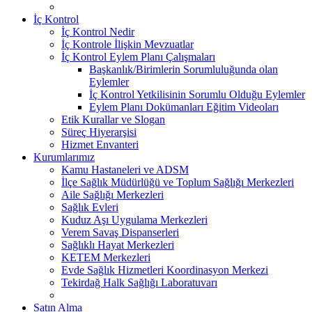
İç Kontrol
İç Kontrol Nedir
İç Kontrole İlişkin Mevzuatlar
İç Kontrol Eylem Planı Çalışmaları
Başkanlık/Birimlerin Sorumluluğunda olan
Eylemler
İç Kontrol Yetkilisinin Sorumlu Olduğu Eylemler
Eylem Planı Dokümanları Eğitim Videoları
Etik Kurallar ve Slogan
Süreç Hiyerarşisi
Hizmet Envanteri
Kurumlarımız
Kamu Hastaneleri ve ADSM
İlçe Sağlık Müdürlüğü ve Toplum Sağlığı Merkezleri
Aile Sağlığı Merkezleri
Sağlık Evleri
Kuduz Aşı Uygulama Merkezleri
Verem Savaş Dispanserleri
Sağlıklı Hayat Merkezleri
KETEM Merkezleri
Evde Sağlık Hizmetleri Koordinasyon Merkezi
Tekirdağ Halk Sağlığı Laboratuvarı
Satın Alma