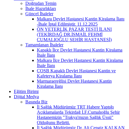
Doğrudan Temin
İhale Hazırlıkları
Güncel İhaleler
Malkara Devlet Hastanesi Kantin Kiralama İlanı
-İhale İptal Edilmiştir. 11.12.2025
ÖN YETERLİK PAZAR TESTİ İLANI
(TEKİRDAĞ DR.İSMAİL FEHMİ
CUMALIOĞLU ŞEHİR HASTANESİ)
Tamamlanan İhaleler
Kapaklı İlçe Devlet Hastanesi Kantin Kiralama
İhale İlanı
Malkara İlçe Devlet Hastanesi Kantin Kiralama
İhale İlanı
ÇOSB Kapaklı Devlet Hastanesi Kantin ve
Kafeterya Kiralama İlanı
Marmaraereğlisi Devlet Hastanesi Kantin
Kiralama İlanı
Eğitim Birimi
Dijital Medya
Basında Biz
İl Sağlık Müdürümüz TRT Habere Yaptığı
Açıklamalarda Tekirdağ İ.F.Cumalıoğlu Şehir
Hastanemizin "Trakya'mızın Sağlık Üssü"
Olduğunu Belirtti.
İl Sağlık Müdürümüz Dr. Ali Cengiz KALKAN