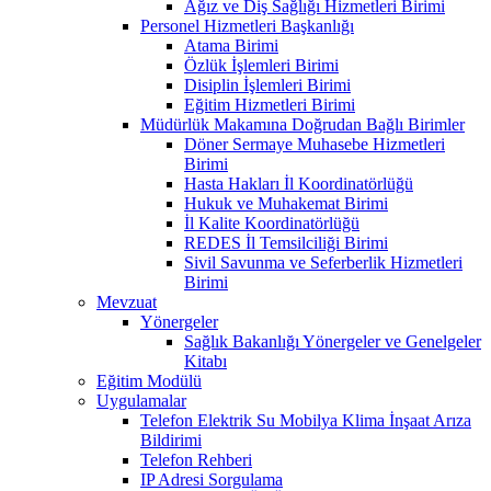
Ağız ve Diş Sağlığı Hizmetleri Birimi
Personel Hizmetleri Başkanlığı
Atama Birimi
Özlük İşlemleri Birimi
Disiplin İşlemleri Birimi
Eğitim Hizmetleri Birimi
Müdürlük Makamına Doğrudan Bağlı Birimler
Döner Sermaye Muhasebe Hizmetleri
Birimi
Hasta Hakları İl Koordinatörlüğü
Hukuk ve Muhakemat Birimi
İl Kalite Koordinatörlüğü
REDES İl Temsilciliği Birimi
Sivil Savunma ve Seferberlik Hizmetleri
Birimi
Mevzuat
Yönergeler
Sağlık Bakanlığı Yönergeler ve Genelgeler
Kitabı
Eğitim Modülü
Uygulamalar
Telefon Elektrik Su Mobilya Klima İnşaat Arıza
Bildirimi
Telefon Rehberi
IP Adresi Sorgulama