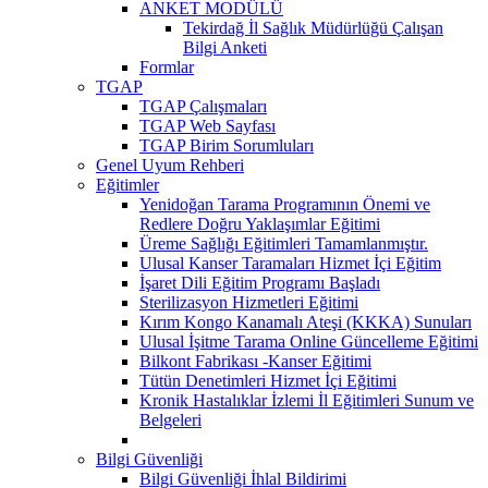
ANKET MODÜLÜ
Tekirdağ İl Sağlık Müdürlüğü Çalışan
Bilgi Anketi
Formlar
TGAP
TGAP Çalışmaları
TGAP Web Sayfası
TGAP Birim Sorumluları
Genel Uyum Rehberi
Eğitimler
Yenidoğan Tarama Programının Önemi ve
Redlere Doğru Yaklaşımlar Eğitimi
Üreme Sağlığı Eğitimleri Tamamlanmıştır.
Ulusal Kanser Taramaları Hizmet İçi Eğitim
İşaret Dili Eğitim Programı Başladı
Sterilizasyon Hizmetleri Eğitimi
Kırım Kongo Kanamalı Ateşi (KKKA) Sunuları
Ulusal İşitme Tarama Online Güncelleme Eğitimi
Bilkont Fabrikası -Kanser Eğitimi
Tütün Denetimleri Hizmet İçi Eğitimi
Kronik Hastalıklar İzlemi İl Eğitimleri Sunum ve
Belgeleri
Bilgi Güvenliği
Bilgi Güvenliği İhlal Bildirimi