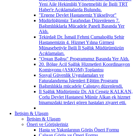
Yeni Aile Hekimliği Yönetmeliği ile İlgili TRT
Haber'e Açıklamalarda Bulundu.
"Ergene Devlet Hastanemiz Yükseliyor"
Müdürlüğümüz Tarafından Düzenlenen 7.
Bağımlılıklarla Mücadele Paneli Basında Yer
Aldı.
Tekirdağ Dr. İsmail Fehmi Cumalıoğlu Şehir
Hastanemizin 4. Hizmet Yılına Girmesi
Münasebetiyle İlgili İl Sağlık Müdürümüzün
Açıklamaları.
"Organ Bağışı" Programımız Basında Yer Aldı.
20. Bölge Acil Sağlık Hizmetleri Koordinasyon
Komisyonu (ASKOM) Toplantısı
Sosyal Güvenlik Uygulamaları ve
Faturalandırma İşlemleri Eğitim Programı
Bağımlılıkla mücadele Çalıştayı düzenlendi.
İl Sağlık Müdürümüz Dr. Ali Cengiz KALKAN,
Çorlu Devlet Hastanesi Münür Alkan ek hizmet
binamızdaki tedavi gören hastaları ziyaret etti.
İletişim & Ulaşım
İletişim & Ulaşım
Öneri ve Görüşleriniz
Hasta ve Yakınlarının Görüş Öneri Formu
Çalışan Görüş ve Öneri Formu