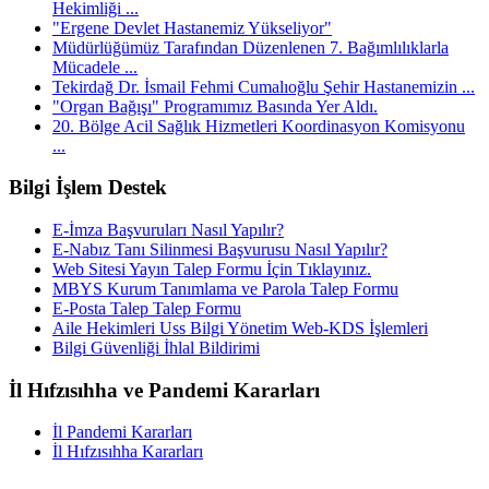
Hekimliği ...
"Ergene Devlet Hastanemiz Yükseliyor"
Müdürlüğümüz Tarafından Düzenlenen 7. Bağımlılıklarla
Mücadele ...
Tekirdağ Dr. İsmail Fehmi Cumalıoğlu Şehir Hastanemizin ...
"Organ Bağışı" Programımız Basında Yer Aldı.
20. Bölge Acil Sağlık Hizmetleri Koordinasyon Komisyonu
...
Bilgi İşlem Destek
E-İmza Başvuruları Nasıl Yapılır?
E-Nabız Tanı Silinmesi Başvurusu Nasıl Yapılır?
Web Sitesi Yayın Talep Formu İçin Tıklayınız.
MBYS Kurum Tanımlama ve Parola Talep Formu
E-Posta Talep Talep Formu
Aile Hekimleri Uss Bilgi Yönetim Web-KDS İşlemleri
Bilgi Güvenliği İhlal Bildirimi
İl Hıfzısıhha ve Pandemi Kararları
İl Pandemi Kararları
İl Hıfzısıhha Kararları