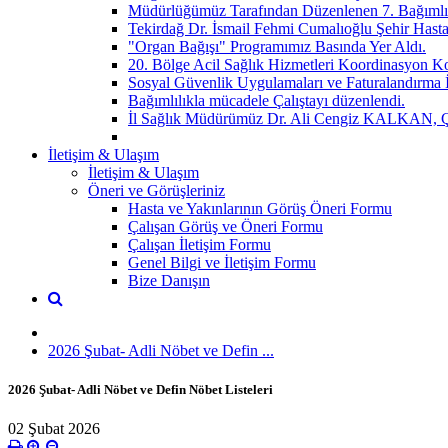
Müdürlüğümüz Tarafından Düzenlenen 7. Bağımlılı
Tekirdağ Dr. İsmail Fehmi Cumalıoğlu Şehir Hasta
"Organ Bağışı" Programımız Basında Yer Aldı.
20. Bölge Acil Sağlık Hizmetleri Koordinasyon
Sosyal Güvenlik Uygulamaları ve Faturalandırma İ
Bağımlılıkla mücadele Çalıştayı düzenlendi.
İl Sağlık Müdürümüz Dr. Ali Cengiz KALKAN, Çorlu
İletişim & Ulaşım
İletişim & Ulaşım
Öneri ve Görüşleriniz
Hasta ve Yakınlarının Görüş Öneri Formu
Çalışan Görüş ve Öneri Formu
Çalışan İletişim Formu
Genel Bilgi ve İletişim Formu
Bize Danışın
2026 Şubat- Adli Nöbet ve Defin ...
2026 Şubat- Adli Nöbet ve Defin Nöbet Listeleri
02 Şubat 2026