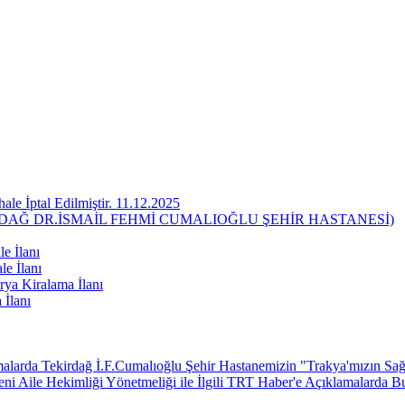
ale İptal Edilmiştir. 11.12.2025
RDAĞ DR.İSMAİL FEHMİ CUMALIOĞLU ŞEHİR HASTANESİ)
e İlanı
le İlanı
ya Kiralama İlanı
 İlanı
larda Tekirdağ İ.F.Cumalıoğlu Şehir Hastanemizin "Trakya'mızın Sağl
 Aile Hekimliği Yönetmeliği ile İlgili TRT Haber'e Açıklamalarda B