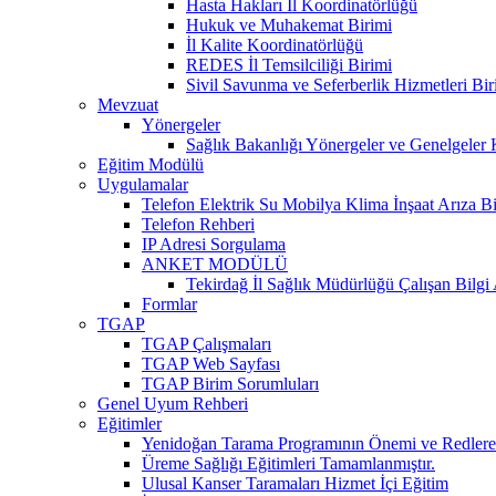
Hasta Hakları İl Koordinatörlüğü
Hukuk ve Muhakemat Birimi
İl Kalite Koordinatörlüğü
REDES İl Temsilciliği Birimi
Sivil Savunma ve Seferberlik Hizmetleri Bir
Mevzuat
Yönergeler
Sağlık Bakanlığı Yönergeler ve Genelgeler 
Eğitim Modülü
Uygulamalar
Telefon Elektrik Su Mobilya Klima İnşaat Arıza Bi
Telefon Rehberi
IP Adresi Sorgulama
ANKET MODÜLÜ
Tekirdağ İl Sağlık Müdürlüğü Çalışan Bilgi
Formlar
TGAP
TGAP Çalışmaları
TGAP Web Sayfası
TGAP Birim Sorumluları
Genel Uyum Rehberi
Eğitimler
Yenidoğan Tarama Programının Önemi ve Redlere 
Üreme Sağlığı Eğitimleri Tamamlanmıştır.
Ulusal Kanser Taramaları Hizmet İçi Eğitim