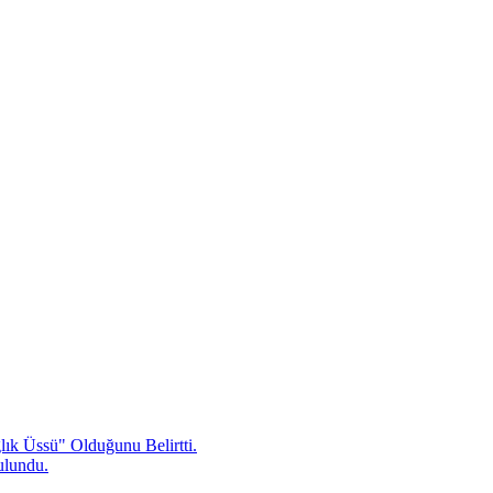
ık Üssü" Olduğunu Belirtti.
ulundu.