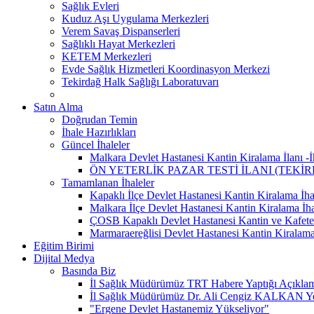
Sağlık Evleri
Kuduz Aşı Uygulama Merkezleri
Verem Savaş Dispanserleri
Sağlıklı Hayat Merkezleri
KETEM Merkezleri
Evde Sağlık Hizmetleri Koordinasyon Merkezi
Tekirdağ Halk Sağlığı Laboratuvarı
Satın Alma
Doğrudan Temin
İhale Hazırlıkları
Güncel İhaleler
Malkara Devlet Hastanesi Kantin Kiralama İlanı -İh
ÖN YETERLİK PAZAR TESTİ İLANI (TEKİ
Tamamlanan İhaleler
Kapaklı İlçe Devlet Hastanesi Kantin Kiralama İhal
Malkara İlçe Devlet Hastanesi Kantin Kiralama İha
ÇOSB Kapaklı Devlet Hastanesi Kantin ve Kafeter
Marmaraereğlisi Devlet Hastanesi Kantin Kiralama
Eğitim Birimi
Dijital Medya
Basında Biz
İl Sağlık Müdürümüz TRT Habere Yaptığı Açıklama
İl Sağlık Müdürümüz Dr. Ali Cengiz KALKAN Yeni
"Ergene Devlet Hastanemiz Yükseliyor"