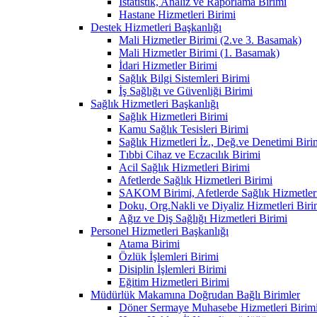
İstatistik, Analiz ve Raporlama Birimi
Hastane Hizmetleri Birimi
Destek Hizmetleri Başkanlığı
Mali Hizmetler Birimi (2.ve 3. Basamak)
Mali Hizmetler Birimi (1. Basamak)
İdari Hizmetler Birimi
Sağlık Bilgi Sistemleri Birimi
İş Sağlığı ve Güvenliği Birimi
Sağlık Hizmetleri Başkanlığı
Sağlık Hizmetleri Birimi
Kamu Sağlık Tesisleri Birimi
Sağlık Hizmetleri İz., Değ.ve Denetimi Biri
Tıbbi Cihaz ve Eczacılık Birimi
Acil Sağlık Hizmetleri Birimi
Afetlerde Sağlık Hizmetleri Birimi
SAKOM Birimi, Afetlerde Sağlık Hizmetleri
Doku, Org.Nakli ve Diyaliz Hizmetleri Birim
Ağız ve Diş Sağlığı Hizmetleri Birimi
Personel Hizmetleri Başkanlığı
Atama Birimi
Özlük İşlemleri Birimi
Disiplin İşlemleri Birimi
Eğitim Hizmetleri Birimi
Müdürlük Makamına Doğrudan Bağlı Birimler
Döner Sermaye Muhasebe Hizmetleri Birim