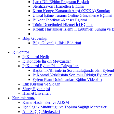
İşaret Dili Eğitim Programı Başladı
Sterilizasyon Hizmetleri Eğitimi
Kırım Kongo Kanamalı Ateşi (KKKA) Sunuları
Ulusal İşitme Tarama Online Güncelleme Eğitimi
Bilkont Fabrikası -Kanser Eğitimi
Tütün Denetimleri Hizmet İçi Eğitimi
Kronik Hastalıklar İzlemi İl Eğitimleri Sunum ve B
Bilgi Güvenliği
Bilgi Güvenliği İhlal Bildirimi
İç Kontrol
İç Kontrol Nedir
İç Kontrole İlişkin Mevzuatlar
İç Kontrol Eylem Planı Çalışmaları
Başkanlık/Birimlerin Sorumluluğunda olan Eyleml
İç Kontrol Yetkilisinin Sorumlu Olduğu Eylemler
Eylem Planı Dokümanları Eğitim Videoları
Etik Kurallar ve Slogan
Süreç Hiyerarşisi
Hizmet Envanteri
Kurumlarımız
Kamu Hastaneleri ve ADSM
İlçe Sağlık Müdürlüğü ve Toplum Sağlığı Merkezleri
Aile Sağlığı Merkezleri