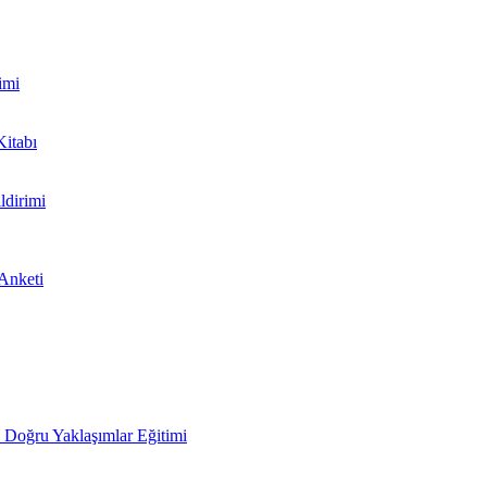
imi
Kitabı
ldirimi
 Anketi
Doğru Yaklaşımlar Eğitimi