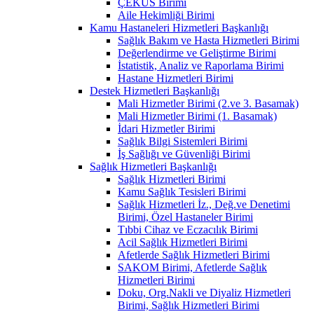
ÇEKÜS Birimi
Aile Hekimliği Birimi
Kamu Hastaneleri Hizmetleri Başkanlığı
Sağlık Bakım ve Hasta Hizmetleri Birimi
Değerlendirme ve Geliştirme Birimi
İstatistik, Analiz ve Raporlama Birimi
Hastane Hizmetleri Birimi
Destek Hizmetleri Başkanlığı
Mali Hizmetler Birimi (2.ve 3. Basamak)
Mali Hizmetler Birimi (1. Basamak)
İdari Hizmetler Birimi
Sağlık Bilgi Sistemleri Birimi
İş Sağlığı ve Güvenliği Birimi
Sağlık Hizmetleri Başkanlığı
Sağlık Hizmetleri Birimi
Kamu Sağlık Tesisleri Birimi
Sağlık Hizmetleri İz., Değ.ve Denetimi
Birimi, Özel Hastaneler Birimi
Tıbbi Cihaz ve Eczacılık Birimi
Acil Sağlık Hizmetleri Birimi
Afetlerde Sağlık Hizmetleri Birimi
SAKOM Birimi, Afetlerde Sağlık
Hizmetleri Birimi
Doku, Org.Nakli ve Diyaliz Hizmetleri
Birimi, Sağlık Hizmetleri Birimi