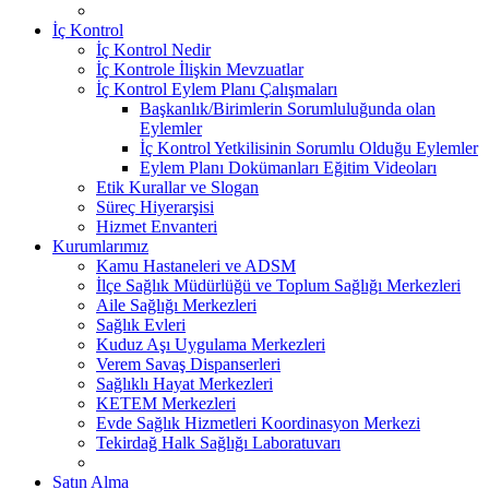
İç Kontrol
İç Kontrol Nedir
İç Kontrole İlişkin Mevzuatlar
İç Kontrol Eylem Planı Çalışmaları
Başkanlık/Birimlerin Sorumluluğunda olan
Eylemler
İç Kontrol Yetkilisinin Sorumlu Olduğu Eylemler
Eylem Planı Dokümanları Eğitim Videoları
Etik Kurallar ve Slogan
Süreç Hiyerarşisi
Hizmet Envanteri
Kurumlarımız
Kamu Hastaneleri ve ADSM
İlçe Sağlık Müdürlüğü ve Toplum Sağlığı Merkezleri
Aile Sağlığı Merkezleri
Sağlık Evleri
Kuduz Aşı Uygulama Merkezleri
Verem Savaş Dispanserleri
Sağlıklı Hayat Merkezleri
KETEM Merkezleri
Evde Sağlık Hizmetleri Koordinasyon Merkezi
Tekirdağ Halk Sağlığı Laboratuvarı
Satın Alma