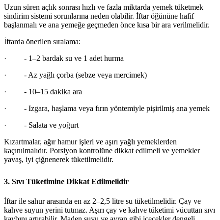
Uzun süren açlık sonrası hızlı ve fazla miktarda yemek tüketmek
sindirim sistemi sorunlarına neden olabilir. İftar öğününe hafif
başlanmalı ve ana yemeğe geçmeden önce kısa bir ara verilmelidir.
İftarda önerilen sıralama:
·
- 1–2 bardak su ve 1 adet hurma
·
- Az yağlı çorba (sebze veya mercimek)
·
- 10–15 dakika ara
·
- Izgara, haşlama veya fırın yöntemiyle pişirilmiş ana yemek
·
- Salata ve yoğurt
Kızartmalar, ağır hamur işleri ve aşırı yağlı yemeklerden
kaçınılmalıdır. Porsiyon kontrolüne dikkat edilmeli ve yemekler
yavaş, iyi çiğnenerek tüketilmelidir.
3. Sıvı Tüketimine Dikkat Edilmelidir
İftar ile sahur arasında en az 2–2,5 litre su tüketilmelidir. Çay ve
kahve suyun yerini tutmaz. Aşırı çay ve kahve tüketimi vücuttan sıvı
kaybını artırabilir. Maden suyu ve ayran gibi içecekler dengeli