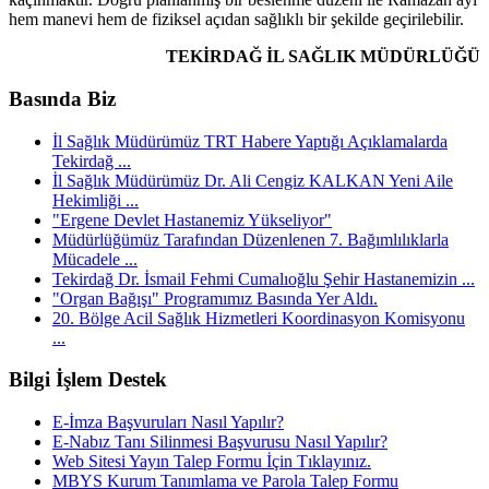
hem manevi hem de fiziksel açıdan sağlıklı bir şekilde geçirilebilir.
TEKİRDAĞ İL SAĞLIK MÜDÜRLÜĞÜ
Basında Biz
İl Sağlık Müdürümüz TRT Habere Yaptığı Açıklamalarda
Tekirdağ ...
İl Sağlık Müdürümüz Dr. Ali Cengiz KALKAN Yeni Aile
Hekimliği ...
"Ergene Devlet Hastanemiz Yükseliyor"
Müdürlüğümüz Tarafından Düzenlenen 7. Bağımlılıklarla
Mücadele ...
Tekirdağ Dr. İsmail Fehmi Cumalıoğlu Şehir Hastanemizin ...
"Organ Bağışı" Programımız Basında Yer Aldı.
20. Bölge Acil Sağlık Hizmetleri Koordinasyon Komisyonu
...
Bilgi İşlem Destek
E-İmza Başvuruları Nasıl Yapılır?
E-Nabız Tanı Silinmesi Başvurusu Nasıl Yapılır?
Web Sitesi Yayın Talep Formu İçin Tıklayınız.
MBYS Kurum Tanımlama ve Parola Talep Formu