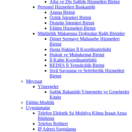
Ağız ve Diş Sağlığı Hizmetleri Birimi
Personel Hizmetleri Başkanlığı
Atama Birimi
Özlük İşlemleri Birimi
Disiplin İşlemleri Birimi
Eğitim Hizmetleri Birimi
Müdürlük Makamına Doğrudan Bağlı Birimler
Döner Sermaye Muhasebe Hizmetleri
Birimi
Hasta Hakları İl Koordinatörlüğü
Hukuk ve Muhakemat Birimi
İl Kalite Koordinatörlüğü
REDES İl Temsilciliği Birimi
Sivil Savunma ve Seferberlik Hizmetleri
Birimi
Mevzuat
Yönergeler
Sağlık Bakanlığı Yönergeler ve Genelgeler
Kitabı
Eğitim Modülü
Uygulamalar
Telefon Elektrik Su Mobilya Klima İnşaat Arıza
Bildirimi
Telefon Rehberi
IP Adresi Sorgulama