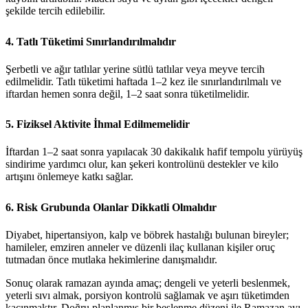
şekilde tercih edilebilir.
4. Tatlı Tüketimi Sınırlandırılmalıdır
Şerbetli ve ağır tatlılar yerine sütlü tatlılar veya meyve tercih
edilmelidir. Tatlı tüketimi haftada 1–2 kez ile sınırlandırılmalı ve
iftardan hemen sonra değil, 1–2 saat sonra tüketilmelidir.
5. Fiziksel Aktivite İhmal Edilmemelidir
İftardan 1–2 saat sonra yapılacak 30 dakikalık hafif tempolu yürüyüş
sindirime yardımcı olur, kan şekeri kontrolünü destekler ve kilo
artışını önlemeye katkı sağlar.
6. Risk Grubunda Olanlar Dikkatli Olmalıdır
Diyabet, hipertansiyon, kalp ve böbrek hastalığı bulunan bireyler;
hamileler, emziren anneler ve düzenli ilaç kullanan kişiler oruç
tutmadan önce mutlaka hekimlerine danışmalıdır.
Sonuç olarak ramazan ayında amaç; dengeli ve yeterli beslenmek,
yeterli sıvı almak, porsiyon kontrolü sağlamak ve aşırı tüketimden
kaçınmaktır. Doğru planlanmış bir beslenme düzeni ile Ramazan ayı