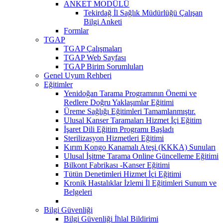
ANKET MODÜLÜ
Tekirdağ İl Sağlık Müdürlüğü Çalışan
Bilgi Anketi
Formlar
TGAP
TGAP Çalışmaları
TGAP Web Sayfası
TGAP Birim Sorumluları
Genel Uyum Rehberi
Eğitimler
Yenidoğan Tarama Programının Önemi ve
Redlere Doğru Yaklaşımlar Eğitimi
Üreme Sağlığı Eğitimleri Tamamlanmıştır.
Ulusal Kanser Taramaları Hizmet İçi Eğitim
İşaret Dili Eğitim Programı Başladı
Sterilizasyon Hizmetleri Eğitimi
Kırım Kongo Kanamalı Ateşi (KKKA) Sunuları
Ulusal İşitme Tarama Online Güncelleme Eğitimi
Bilkont Fabrikası -Kanser Eğitimi
Tütün Denetimleri Hizmet İçi Eğitimi
Kronik Hastalıklar İzlemi İl Eğitimleri Sunum ve
Belgeleri
Bilgi Güvenliği
Bilgi Güvenliği İhlal Bildirimi