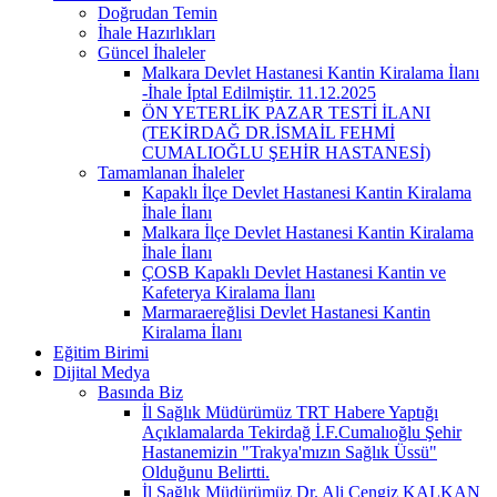
Doğrudan Temin
İhale Hazırlıkları
Güncel İhaleler
Malkara Devlet Hastanesi Kantin Kiralama İlanı
-İhale İptal Edilmiştir. 11.12.2025
ÖN YETERLİK PAZAR TESTİ İLANI
(TEKİRDAĞ DR.İSMAİL FEHMİ
CUMALIOĞLU ŞEHİR HASTANESİ)
Tamamlanan İhaleler
Kapaklı İlçe Devlet Hastanesi Kantin Kiralama
İhale İlanı
Malkara İlçe Devlet Hastanesi Kantin Kiralama
İhale İlanı
ÇOSB Kapaklı Devlet Hastanesi Kantin ve
Kafeterya Kiralama İlanı
Marmaraereğlisi Devlet Hastanesi Kantin
Kiralama İlanı
Eğitim Birimi
Dijital Medya
Basında Biz
İl Sağlık Müdürümüz TRT Habere Yaptığı
Açıklamalarda Tekirdağ İ.F.Cumalıoğlu Şehir
Hastanemizin "Trakya'mızın Sağlık Üssü"
Olduğunu Belirtti.
İl Sağlık Müdürümüz Dr. Ali Cengiz KALKAN