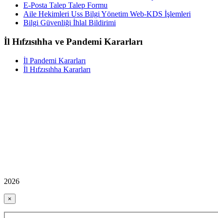
E-Posta Talep Talep Formu
Aile Hekimleri Uss Bilgi Yönetim Web-KDS İşlemleri
Bilgi Güvenliği İhlal Bildirimi
İl Hıfzısıhha ve Pandemi Kararları
İl Pandemi Kararları
İl Hıfzısıhha Kararları
2026
×