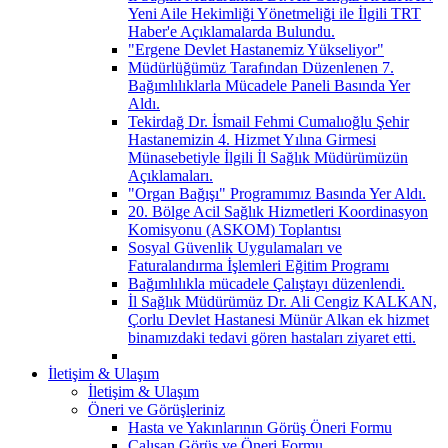
Yeni Aile Hekimliği Yönetmeliği ile İlgili TRT
Haber'e Açıklamalarda Bulundu.
"Ergene Devlet Hastanemiz Yükseliyor"
Müdürlüğümüz Tarafından Düzenlenen 7.
Bağımlılıklarla Mücadele Paneli Basında Yer
Aldı.
Tekirdağ Dr. İsmail Fehmi Cumalıoğlu Şehir
Hastanemizin 4. Hizmet Yılına Girmesi
Münasebetiyle İlgili İl Sağlık Müdürümüzün
Açıklamaları.
"Organ Bağışı" Programımız Basında Yer Aldı.
20. Bölge Acil Sağlık Hizmetleri Koordinasyon
Komisyonu (ASKOM) Toplantısı
Sosyal Güvenlik Uygulamaları ve
Faturalandırma İşlemleri Eğitim Programı
Bağımlılıkla mücadele Çalıştayı düzenlendi.
İl Sağlık Müdürümüz Dr. Ali Cengiz KALKAN,
Çorlu Devlet Hastanesi Münür Alkan ek hizmet
binamızdaki tedavi gören hastaları ziyaret etti.
İletişim & Ulaşım
İletişim & Ulaşım
Öneri ve Görüşleriniz
Hasta ve Yakınlarının Görüş Öneri Formu
Çalışan Görüş ve Öneri Formu