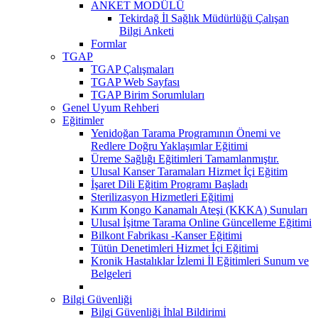
ANKET MODÜLÜ
Tekirdağ İl Sağlık Müdürlüğü Çalışan
Bilgi Anketi
Formlar
TGAP
TGAP Çalışmaları
TGAP Web Sayfası
TGAP Birim Sorumluları
Genel Uyum Rehberi
Eğitimler
Yenidoğan Tarama Programının Önemi ve
Redlere Doğru Yaklaşımlar Eğitimi
Üreme Sağlığı Eğitimleri Tamamlanmıştır.
Ulusal Kanser Taramaları Hizmet İçi Eğitim
İşaret Dili Eğitim Programı Başladı
Sterilizasyon Hizmetleri Eğitimi
Kırım Kongo Kanamalı Ateşi (KKKA) Sunuları
Ulusal İşitme Tarama Online Güncelleme Eğitimi
Bilkont Fabrikası -Kanser Eğitimi
Tütün Denetimleri Hizmet İçi Eğitimi
Kronik Hastalıklar İzlemi İl Eğitimleri Sunum ve
Belgeleri
Bilgi Güvenliği
Bilgi Güvenliği İhlal Bildirimi