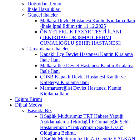
Doğrudan Temin
İhale Hazırlıkları
Güncel İhaleler
Malkara Devlet Hastanesi Kantin Kiralama İlanı
-İhale İptal Edilmiştir. 11.12.2025
ÖN YETERLİK PAZAR TESTİ İLANI
(TEKİRDAĞ DR.İSMAİL FEHMİ
CUMALIOĞLU ŞEHİR HASTANESİ)
Tamamlanan İhaleler
Kapaklı İlçe Devlet Hastanesi Kantin Kiralama
İhale İlanı
Malkara İlçe Devlet Hastanesi Kantin Kiralama
İhale İlanı
ÇOSB Kapaklı Devlet Hastanesi Kantin ve
Kafeterya Kiralama İlanı
Marmaraereğlisi Devlet Hastanesi Kantin
Kiralama İlanı
Eğitim Birimi
Dijital Medya
Basında Biz
İl Sağlık Müdürümüz TRT Habere Yaptığı
Açıklamalarda Tekirdağ İ.F.Cumalıoğlu Şehir
Hastanemizin "Trakya'mızın Sağlık Üssü"
Olduğunu Belirtti.
İl Sağlık Müdürümüz Dr. Ali Cengiz KALKAN