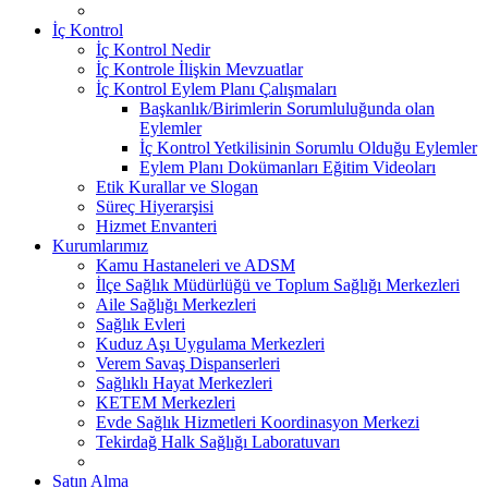
İç Kontrol
İç Kontrol Nedir
İç Kontrole İlişkin Mevzuatlar
İç Kontrol Eylem Planı Çalışmaları
Başkanlık/Birimlerin Sorumluluğunda olan
Eylemler
İç Kontrol Yetkilisinin Sorumlu Olduğu Eylemler
Eylem Planı Dokümanları Eğitim Videoları
Etik Kurallar ve Slogan
Süreç Hiyerarşisi
Hizmet Envanteri
Kurumlarımız
Kamu Hastaneleri ve ADSM
İlçe Sağlık Müdürlüğü ve Toplum Sağlığı Merkezleri
Aile Sağlığı Merkezleri
Sağlık Evleri
Kuduz Aşı Uygulama Merkezleri
Verem Savaş Dispanserleri
Sağlıklı Hayat Merkezleri
KETEM Merkezleri
Evde Sağlık Hizmetleri Koordinasyon Merkezi
Tekirdağ Halk Sağlığı Laboratuvarı
Satın Alma