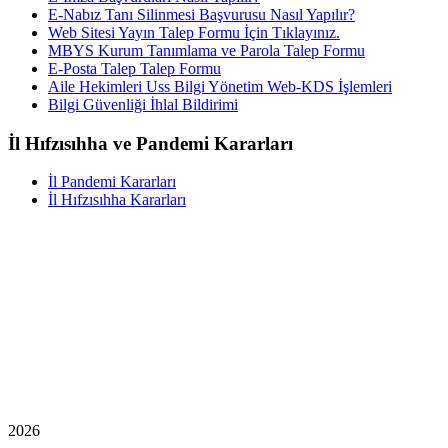
E-Nabız Tanı Silinmesi Başvurusu Nasıl Yapılır?
Web Sitesi Yayın Talep Formu İçin Tıklayınız.
MBYS Kurum Tanımlama ve Parola Talep Formu
E-Posta Talep Talep Formu
Aile Hekimleri Uss Bilgi Yönetim Web-KDS İşlemleri
Bilgi Güvenliği İhlal Bildirimi
İl Hıfzısıhha ve Pandemi Kararları
İl Pandemi Kararları
İl Hıfzısıhha Kararları
2026