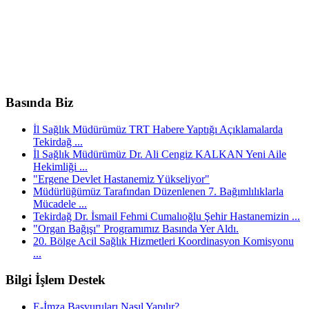
Basında Biz
İl Sağlık Müdürümüz TRT Habere Yaptığı Açıklamalarda
Tekirdağ ...
İl Sağlık Müdürümüz Dr. Ali Cengiz KALKAN Yeni Aile
Hekimliği ...
"Ergene Devlet Hastanemiz Yükseliyor"
Müdürlüğümüz Tarafından Düzenlenen 7. Bağımlılıklarla
Mücadele ...
Tekirdağ Dr. İsmail Fehmi Cumalıoğlu Şehir Hastanemizin ...
"Organ Bağışı" Programımız Basında Yer Aldı.
20. Bölge Acil Sağlık Hizmetleri Koordinasyon Komisyonu
...
Bilgi İşlem Destek
E-İmza Başvuruları Nasıl Yapılır?