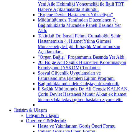
Yeni Aile Hekimliği Yönetmeliği ile İlgili TRT
Haber'e Açıklamalarda Bulundu.
"Ergene Devlet Hastanemiz Yükseliyor"
Müdürlüğümüz Tarafından Düzenlenen 7.
Bağımlılıklarla Mücadele Paneli Basında Yer
Aldı.
Tekirdağ Dr. İsmail Fehmi Cumalıoğlu Şehir
Hastanemizin 4. Hizmet Yılına Girmesi
Münasebetiyle İlgili İl Sağlık Müdürümüzün
Açıklamaları.
"Organ Bağışı" Programımız Basında Yer Aldı.
20. Bölge Acil Sağlık Hizmetleri Koordinasyon
Komisyonu (ASKOM) Toplantısı
Sosyal Güvenlik Uygulamaları ve
Faturalandırma İşlemleri Eğitim Programı
Bağımlılıkla mücadele Çalıştayı düzenlendi.
İl Sağlık Müdürümüz Dr. Ali Cengiz KALKAN,
Çorlu Devlet Hastanesi Münür Alkan ek hizmet
binamızdaki tedavi gören hastaları ziyaret etti.
İletişim & Ulaşım
İletişim & Ulaşım
Öneri ve Görüşleriniz
Hasta ve Yakınlarının Görüş Öneri Formu
Çalışan Görüş ve Öneri Formu