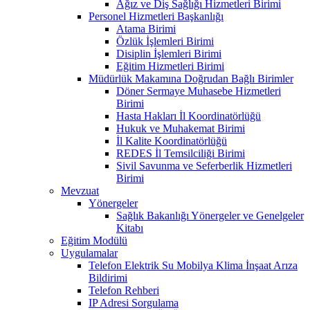
Ağız ve Diş Sağlığı Hizmetleri Birimi
Personel Hizmetleri Başkanlığı
Atama Birimi
Özlük İşlemleri Birimi
Disiplin İşlemleri Birimi
Eğitim Hizmetleri Birimi
Müdürlük Makamına Doğrudan Bağlı Birimler
Döner Sermaye Muhasebe Hizmetleri
Birimi
Hasta Hakları İl Koordinatörlüğü
Hukuk ve Muhakemat Birimi
İl Kalite Koordinatörlüğü
REDES İl Temsilciliği Birimi
Sivil Savunma ve Seferberlik Hizmetleri
Birimi
Mevzuat
Yönergeler
Sağlık Bakanlığı Yönergeler ve Genelgeler
Kitabı
Eğitim Modülü
Uygulamalar
Telefon Elektrik Su Mobilya Klima İnşaat Arıza
Bildirimi
Telefon Rehberi
IP Adresi Sorgulama