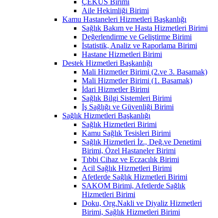
ÇEKÜS Birimi
Aile Hekimliği Birimi
Kamu Hastaneleri Hizmetleri Başkanlığı
Sağlık Bakım ve Hasta Hizmetleri Birimi
Değerlendirme ve Geliştirme Birimi
İstatistik, Analiz ve Raporlama Birimi
Hastane Hizmetleri Birimi
Destek Hizmetleri Başkanlığı
Mali Hizmetler Birimi (2.ve 3. Basamak)
Mali Hizmetler Birimi (1. Basamak)
İdari Hizmetler Birimi
Sağlık Bilgi Sistemleri Birimi
İş Sağlığı ve Güvenliği Birimi
Sağlık Hizmetleri Başkanlığı
Sağlık Hizmetleri Birimi
Kamu Sağlık Tesisleri Birimi
Sağlık Hizmetleri İz., Değ.ve Denetimi
Birimi, Özel Hastaneler Birimi
Tıbbi Cihaz ve Eczacılık Birimi
Acil Sağlık Hizmetleri Birimi
Afetlerde Sağlık Hizmetleri Birimi
SAKOM Birimi, Afetlerde Sağlık
Hizmetleri Birimi
Doku, Org.Nakli ve Diyaliz Hizmetleri
Birimi, Sağlık Hizmetleri Birimi