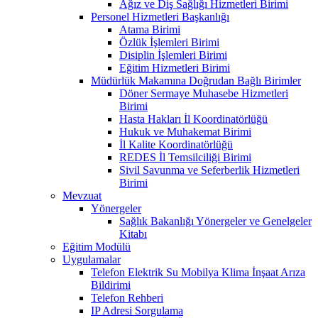
Ağız ve Diş Sağlığı Hizmetleri Birimi
Personel Hizmetleri Başkanlığı
Atama Birimi
Özlük İşlemleri Birimi
Disiplin İşlemleri Birimi
Eğitim Hizmetleri Birimi
Müdürlük Makamına Doğrudan Bağlı Birimler
Döner Sermaye Muhasebe Hizmetleri
Birimi
Hasta Hakları İl Koordinatörlüğü
Hukuk ve Muhakemat Birimi
İl Kalite Koordinatörlüğü
REDES İl Temsilciliği Birimi
Sivil Savunma ve Seferberlik Hizmetleri
Birimi
Mevzuat
Yönergeler
Sağlık Bakanlığı Yönergeler ve Genelgeler
Kitabı
Eğitim Modülü
Uygulamalar
Telefon Elektrik Su Mobilya Klima İnşaat Arıza
Bildirimi
Telefon Rehberi
IP Adresi Sorgulama