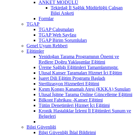
ANKET MODÜLÜ
Tekirdağ İl Sağlık Müdürlüğü Çalışan
Bilgi Anketi
Formlar
TGAP
TGAP Çalışmaları
TGAP Web Sayfası
TGAP Birim Sorumluları
Genel Uyum Rehberi
Eğitimler
Yenidoğan Tarama Programının Önemi ve
Redlere Doğru Yaklaşımlar Eğitimi
Üreme Sağlığı Eğitimleri Tamamlanmıştır.
Ulusal Kanser Taramaları Hizmet İçi Eğitim
İşaret Dili Eğitim Programı Başladı
Sterilizasyon Hizmetleri Eğitimi
Kırım Kongo Kanamalı Ateşi (KKKA) Sunuları
Ulusal İşitme Tarama Online Güncelleme Eğitimi
Bilkont Fabrikası -Kanser Eğitimi
Tütün Denetimleri Hizmet İçi Eğitimi
Kronik Hastalıklar İzlemi İl Eğitimleri Sunum ve
Belgeleri
Bilgi Güvenliği
Bilgi Güvenliği İhlal Bildirimi