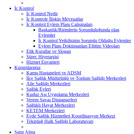
İç Kontrol
İç Kontrol Nedir
İç Kontrole İlişkin Mevzuatlar
İç Kontrol Eylem Planı Çalışmaları
Başkanlık/Birimlerin Sorumluluğunda olan
Eylemler
İç Kontrol Yetkilisinin Sorumlu Olduğu Eylemler
Eylem Planı Dokümanları Eğitim Videoları
Etik Kurallar ve Slogan
Süreç Hiyerarşisi
Hizmet Envanteri
Kurumlarımız
Kamu Hastaneleri ve ADSM
İlçe Sağlık Müdürlüğü ve Toplum Sağlığı Merkezleri
Aile Sağlığı Merkezleri
Sağlık Evleri
Kuduz Aşı Uygulama Merkezleri
Verem Savaş Dispanserleri
Sağlıklı Hayat Merkezleri
KETEM Merkezleri
Evde Sağlık Hizmetleri Koordinasyon Merkezi
Tekirdağ Halk Sağlığı Laboratuvarı
Satın Alma