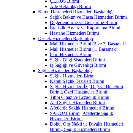
ÇEKÜS Birimi
Aile Hekimliği Birimi
Kamu Hastaneleri Hizmetleri Başkanlığı
Sağlık Bakım ve Hasta Hizmetleri Birimi
Değerlendirme ve Geliştirme Birimi
İstatistik, Analiz ve Raporlama Birimi
Hastane Hizmetleri Birimi
Destek Hizmetleri Başkanlığı
Mali Hizmetler Birimi (2.ve 3. Basamak)
Mali Hizmetler Birimi (1. Basamak)
İdari Hizmetler Birimi
Sağlık Bilgi Sistemleri Birimi
İş Sağlığı ve Güvenliği Birimi
Sağlık Hizmetleri Başkanlığı
Sağlık Hizmetleri Birimi
Kamu Sağlık Tesisleri Birimi
Sağlık Hizmetleri İz., Değ.ve Denetimi
Birimi, Özel Hastaneler Birimi
Tıbbi Cihaz ve Eczacılık Birimi
Acil Sağlık Hizmetleri Birimi
Afetlerde Sağlık Hizmetleri Birimi
SAKOM Birimi, Afetlerde Sağlık
Hizmetleri Birimi
Doku, Org.Nakli ve Diyaliz Hizmetleri
Birimi, Sağlık Hizmetleri Birimi