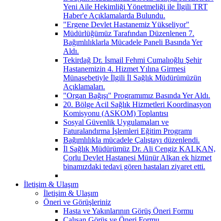
Yeni Aile Hekimliği Yönetmeliği ile İlgili TRT
Haber'e Açıklamalarda Bulundu.
"Ergene Devlet Hastanemiz Yükseliyor"
Müdürlüğümüz Tarafından Düzenlenen 7.
Bağımlılıklarla Mücadele Paneli Basında Yer
Aldı.
Tekirdağ Dr. İsmail Fehmi Cumalıoğlu Şehir
Hastanemizin 4. Hizmet Yılına Girmesi
Münasebetiyle İlgili İl Sağlık Müdürümüzün
Açıklamaları.
"Organ Bağışı" Programımız Basında Yer Aldı.
20. Bölge Acil Sağlık Hizmetleri Koordinasyon
Komisyonu (ASKOM) Toplantısı
Sosyal Güvenlik Uygulamaları ve
Faturalandırma İşlemleri Eğitim Programı
Bağımlılıkla mücadele Çalıştayı düzenlendi.
İl Sağlık Müdürümüz Dr. Ali Cengiz KALKAN,
Çorlu Devlet Hastanesi Münür Alkan ek hizmet
binamızdaki tedavi gören hastaları ziyaret etti.
İletişim & Ulaşım
İletişim & Ulaşım
Öneri ve Görüşleriniz
Hasta ve Yakınlarının Görüş Öneri Formu
Çalışan Görüş ve Öneri Formu