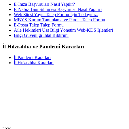
E-İmza Başvuruları Nasıl Yapılır?
E-Nabız Tanı Silinmesi Başvurusu Nasıl Yapılır?
Web Sitesi Yayın Talep Formu İçin Tıklayınız.
MBYS Kurum Tanımlama ve Parola Talep Formu
E-Posta Talep Talep Formu
Aile Hekimleri Uss Bilgi Yönetim Web-KDS İşlemleri
Bilgi Güvenliği İhlal Bildirimi
İl Hıfzısıhha ve Pandemi Kararları
İl Pandemi Kararları
İl Hıfzısıhha Kararları