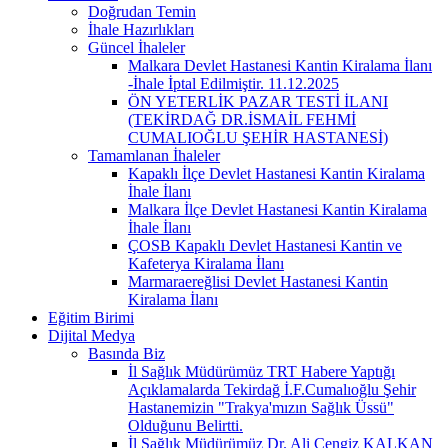
Doğrudan Temin
İhale Hazırlıkları
Güncel İhaleler
Malkara Devlet Hastanesi Kantin Kiralama İlanı
-İhale İptal Edilmiştir. 11.12.2025
ÖN YETERLİK PAZAR TESTİ İLANI
(TEKİRDAĞ DR.İSMAİL FEHMİ
CUMALIOĞLU ŞEHİR HASTANESİ)
Tamamlanan İhaleler
Kapaklı İlçe Devlet Hastanesi Kantin Kiralama
İhale İlanı
Malkara İlçe Devlet Hastanesi Kantin Kiralama
İhale İlanı
ÇOSB Kapaklı Devlet Hastanesi Kantin ve
Kafeterya Kiralama İlanı
Marmaraereğlisi Devlet Hastanesi Kantin
Kiralama İlanı
Eğitim Birimi
Dijital Medya
Basında Biz
İl Sağlık Müdürümüz TRT Habere Yaptığı
Açıklamalarda Tekirdağ İ.F.Cumalıoğlu Şehir
Hastanemizin "Trakya'mızın Sağlık Üssü"
Olduğunu Belirtti.
İl Sağlık Müdürümüz Dr. Ali Cengiz KALKAN